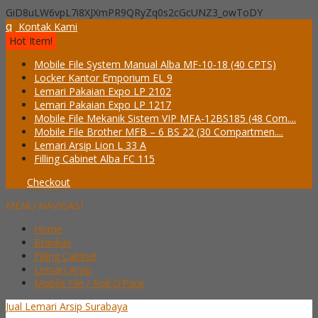
GiD8uLW6vpL7i8XJXmPR9QRyZq0s2cGcUNZ3_owToDY
q
Kontak Kami
Hot Item!
Mobile File System Manual Alba MF-10-18 (40 CPTS)
Locker Kantor Emporium EL 9
Lemari Pakaian Expo LP 2102
Lemari Pakaian Expo LP 1217
Mobile File Mekanik Sistem VIP MFA-12BS185 (48 Com....
Mobile File Brother MFB – 6 BS 22 (30 Compartmen....
Lemari Arsip Lion L 33 A
Filling Cabinet Alba FC 115
Checkout
MENU NAVIGASI
Home
Brankas
Filling Cabinet
Lemari Arsip
Mobile File / Roll O’Pack
Jual Lemari Arsip Surabaya