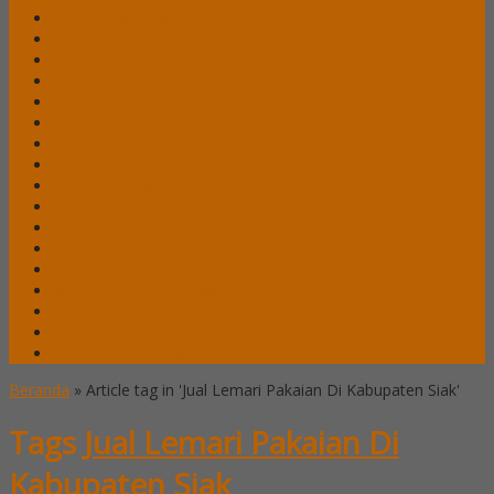
Lemari Arsip Lion
Lemari Arsip Modera
Lemari Arsip Tiger
Lemari Arsip Uno
Lemari Arsip VIP
Lemari Pakaian Expo
Lemari Pakaian Orbitrend
Locker Alba
Locker Brother
Locker Emporium
Locker HighPoint
Locker Lion
Locker VIP
Mobile File / Roll O Pack Alba
Mobile File / Roll O Pack Brother
Mobile File / Roll O Pack Lion
Mobile File / Roll o Pack VIP
Beranda
»
Article tag in 'Jual Lemari Pakaian Di Kabupaten Siak'
Tags
Jual Lemari Pakaian Di
Kabupaten Siak