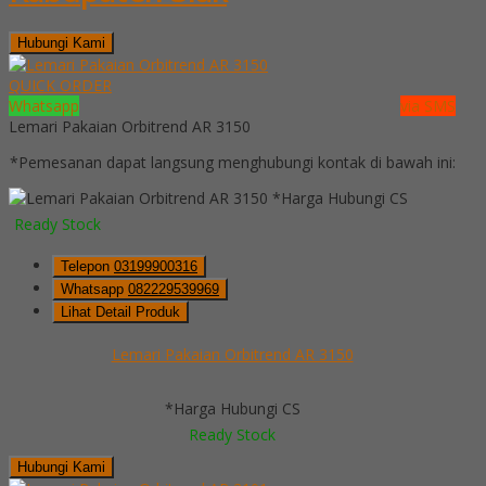
Hubungi Kami
QUICK ORDER
Whatsapp
via SMS
Lemari Pakaian Orbitrend AR 3150
*Pemesanan dapat langsung menghubungi kontak di bawah ini:
*Harga Hubungi CS
Ready Stock
Telepon
03199900316
Whatsapp
082229539969
Lihat Detail Produk
Lemari Pakaian Orbitrend AR 3150
*Harga Hubungi CS
Ready Stock
Hubungi Kami