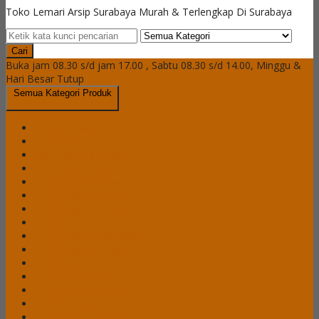
Toko Lemari Arsip Surabaya Murah & Terlengkap Di Surabaya
Cari
Buka jam 08.30 s/d jam 17.00 , Sabtu 08.30 s/d 14.00, Minggu &
Hari Besar Tutup
Semua Kategori Produk
Brankas Daichiban
Brankas Ichiban
Cash Box Daichiban
Cash Box Ichiban
Filling Cabinet Alba
Filling Cabinet Brother
Filling Cabinet Emporium
Filling Cabinet Lion
Filling Cabinet Modera
Filling Cabinet Tiger
Filling Cabinet VIP
Lemari Arsip Alba
Lemari Arsip Brother
Lemari Arsip Emporium
Lemari Arsip Importa