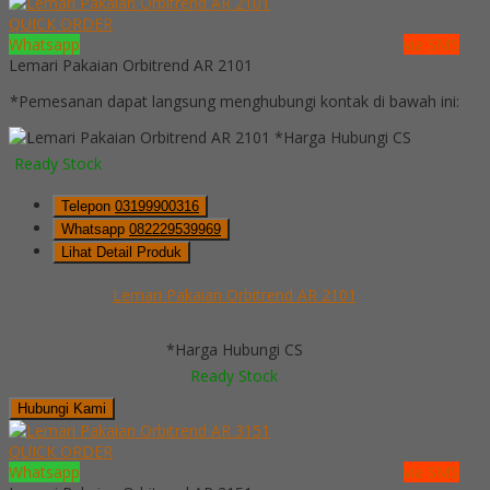
QUICK ORDER
Whatsapp
via SMS
Lemari Pakaian Orbitrend AR 2101
*Pemesanan dapat langsung menghubungi kontak di bawah ini:
*Harga Hubungi CS
Ready Stock
Telepon
03199900316
Whatsapp
082229539969
Lihat Detail Produk
Lemari Pakaian Orbitrend AR 2101
*Harga Hubungi CS
Ready Stock
Hubungi Kami
QUICK ORDER
Whatsapp
via SMS