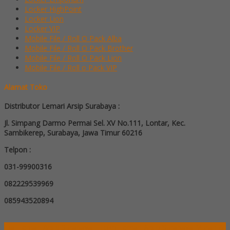
Locker HighPoint
Locker Lion
Locker VIP
Mobile File / Roll O Pack Alba
Mobile File / Roll O Pack Brother
Mobile File / Roll O Pack Lion
Mobile File / Roll o Pack VIP
Alamat Toko
Distributor Lemari Arsip Surabaya :
Jl. Simpang Darmo Permai Sel. XV No.111, Lontar, Kec.
Sambikerep, Surabaya, Jawa Timur 60216
Telpon :
031-99900316
082229539969
085943520894
Jual Lemari Arsip Surabaya - Toko Lemari Arsip Surabaya Murah &