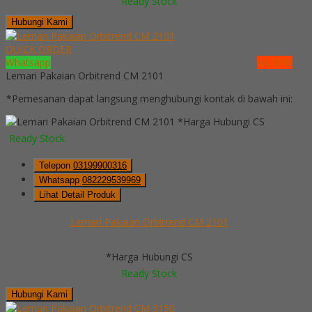
Ready Stock
Hubungi Kami
QUICK ORDER
Whatsapp
via SMS
Lemari Pakaian Orbitrend CM 2101
*Pemesanan dapat langsung menghubungi kontak di bawah ini:
*Harga Hubungi CS
Ready Stock
Telepon
03199900316
Whatsapp
082229539969
Lihat Detail Produk
Lemari Pakaian Orbitrend CM 2101
*Harga Hubungi CS
Ready Stock
Hubungi Kami