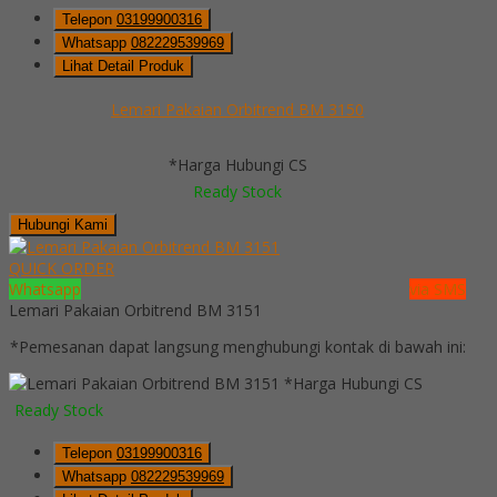
Telepon
03199900316
Whatsapp
082229539969
Lihat Detail Produk
Lemari Pakaian Orbitrend BM 3150
*Harga Hubungi CS
Ready Stock
Hubungi Kami
QUICK ORDER
Whatsapp
via SMS
Lemari Pakaian Orbitrend BM 3151
*Pemesanan dapat langsung menghubungi kontak di bawah ini:
*Harga Hubungi CS
Ready Stock
Telepon
03199900316
Whatsapp
082229539969