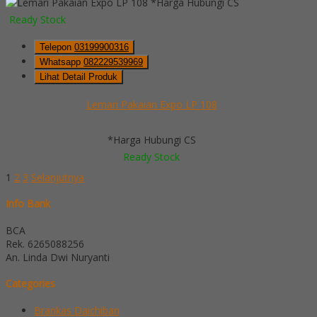
*Harga Hubungi CS
Ready Stock
Telepon
03199900316
Whatsapp
082229539969
Lihat Detail Produk
Lemari Pakaian Expo LP 108
*Harga Hubungi CS
Ready Stock
1
2
3
Selanjutnya
Info Bank
BCA
Rek.
6265088256
An. Linda Dwi Nuryanti
Categories
Brankas Daichiban