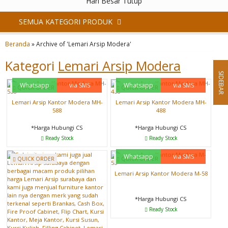
Hari Besar Tutup
SEMUA KATEGORI PRODUK
Beranda
»
Archive of 'Lemari Arsip Modera'
Kategori
Lemari Arsip Modera
SIDEBAR
Whatsapp
via SMS
Whatsapp
via SMS
QUICK ORDER
QUICK ORDER
Lemari Arsip Kantor Modera MH-
Lemari Arsip Kantor Modera MH-
588
488
*Harga Hubungi CS
*Harga Hubungi CS
Ready Stock
Ready Stock
Whatsapp
via SMS
QUICK ORDER
QUICK ORDER
Lemari Arsip Kantor Modera M-58
*Harga Hubungi CS
Ready Stock