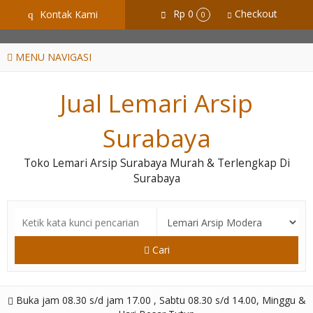
GiD8uLW6vpL7i8XJXmPR9QRyZq0s2cGcUNZ3_owToDY
Rp 0
Checkout
Kontak Kami
q
0
MENU NAVIGASI
Jual Lemari Arsip
Surabaya
Toko Lemari Arsip Surabaya Murah & Terlengkap Di
Surabaya
Cari
Buka jam 08.30 s/d jam 17.00 , Sabtu 08.30 s/d 14.00, Minggu &