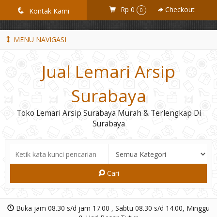
GiD8uLW6vpL7i8XJXmPR9QRyZq0s2cGcUNZ3_owToDY
Rp 0
Checkout
q
Kontak Kami
0
MENU NAVIGASI
Jual Lemari Arsip
Surabaya
Toko Lemari Arsip Surabaya Murah & Terlengkap Di
Surabaya
Cari
Buka jam 08.30 s/d jam 17.00 , Sabtu 08.30 s/d 14.00, Minggu