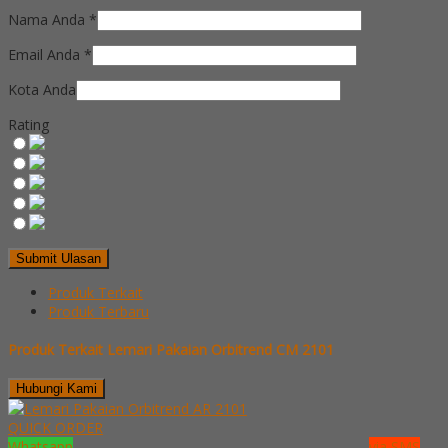
Nama Anda
*
Email Anda
*
Kota Anda
Rating
Produk Terkait
Produk Terbaru
Produk Terkait Lemari Pakaian Orbitrend CM 2101
Hubungi Kami
QUICK ORDER
Whatsapp
via SMS