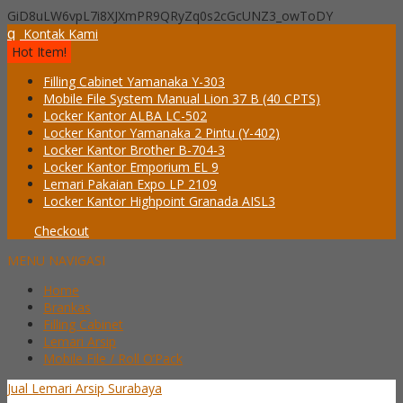
GiD8uLW6vpL7i8XJXmPR9QRyZq0s2cGcUNZ3_owToDY
q
Kontak Kami
Hot Item!
Filling Cabinet Yamanaka Y-303
Mobile File System Manual Lion 37 B (40 CPTS)
Locker Kantor ALBA LC-502
Locker Kantor Yamanaka 2 Pintu (Y-402)
Locker Kantor Brother B-704-3
Locker Kantor Emporium EL 9
Lemari Pakaian Expo LP 2109
Locker Kantor Highpoint Granada AISL3
Checkout
MENU NAVIGASI
Home
Brankas
Filling Cabinet
Lemari Arsip
Mobile File / Roll O’Pack
Jual Lemari Arsip Surabaya