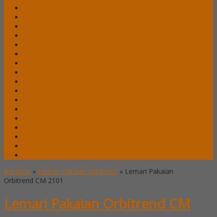
Lemari Arsip Lion
Lemari Arsip Modera
Lemari Arsip Tiger
Lemari Arsip Uno
Lemari Arsip VIP
Lemari Pakaian Expo
Lemari Pakaian Orbitrend
Locker Alba
Locker Brother
Locker Emporium
Locker HighPoint
Locker Lion
Locker VIP
Mobile File / Roll O Pack Alba
Mobile File / Roll O Pack Brother
Mobile File / Roll O Pack Lion
Mobile File / Roll o Pack VIP
Beranda
»
Lemari Pakaian Orbitrend
»
Lemari Pakaian
Orbitrend CM 2101
Lemari Pakaian Orbitrend CM