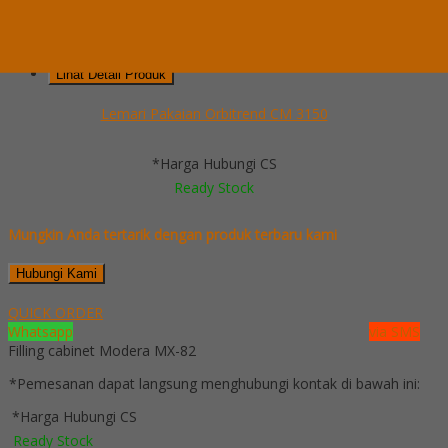
Telepon
03199900316
Whatsapp
082229539969
Lihat Detail Produk
Lemari Pakaian Orbitrend CM 3150
*Harga Hubungi CS
Ready Stock
Mungkin Anda tertarik dengan produk terbaru kami
Hubungi Kami
QUICK ORDER
Whatsapp
via SMS
Filling cabinet Modera MX-82
*Pemesanan dapat langsung menghubungi kontak di bawah ini:
*Harga Hubungi CS
Ready Stock