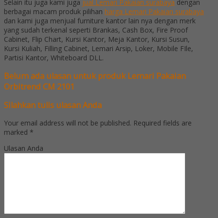
Selain itu juga kami juga
jual Lemari Pakaian surabaya
dengan
berbagai macam produk pilihan
harga Lemari Pakaian surabaya
dan kami juga menjual furniture kantor lain nya dengan merk
yang sudah terkenal seperti Brankas, Cash Box, Fire Proof
Cabinet, Flip Chart, Kursi Kantor, Meja Kantor, Kursi Susun,
Kursi Kuliah, Filling Cabinet, Lemari Arsip, Loker, Mobile FIle,
Partisi Kantor, Whiteboard DLL.
Belum ada ulasan untuk produk Lemari Pakaian
Orbitrend CM 2101
Silahkan tulis ulasan Anda
Your email address will not be published.
Required fields are
marked
*
Ulasan Anda