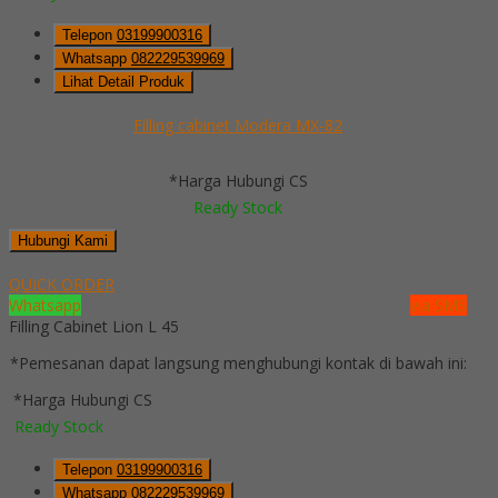
Telepon
03199900316
Whatsapp
082229539969
Lihat Detail Produk
Filling cabinet Modera MX-82
*Harga Hubungi CS
Ready Stock
Hubungi Kami
QUICK ORDER
Whatsapp
via SMS
Filling Cabinet Lion L 45
*Pemesanan dapat langsung menghubungi kontak di bawah ini:
*Harga Hubungi CS
Ready Stock
Telepon
03199900316
Whatsapp
082229539969