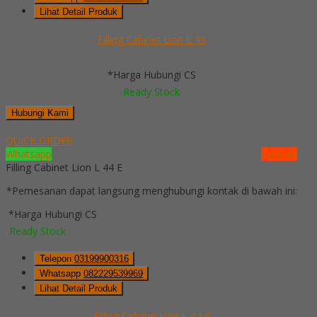
Lihat Detail Produk
Filling Cabinet Lion L 45
*Harga Hubungi CS
Ready Stock
Hubungi Kami
QUICK ORDER
Whatsapp
via SMS
Filling Cabinet Lion L 44 E
*Pemesanan dapat langsung menghubungi kontak di bawah ini:
*Harga Hubungi CS
Ready Stock
Telepon
03199900316
Whatsapp
082229539969
Lihat Detail Produk
Filling Cabinet Lion L 44 E