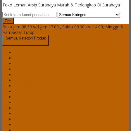
Toko Lemari Arsip Surabaya Murah & Terlengkap Di Surabaya
Cari
Buka jam 08.30 s/d jam 17.00 , Sabtu 08.30 s/d 14.00, Minggu &
Hari Besar Tutup
Semua Kategori Produk
Brankas Daichiban
Brankas Ichiban
Cash Box Daichiban
Cash Box Ichiban
Filling Cabinet Alba
Filling Cabinet Brother
Filling Cabinet Emporium
Filling Cabinet Lion
Filling Cabinet Modera
Filling Cabinet Tiger
Filling Cabinet VIP
Lemari Arsip Alba
Lemari Arsip Brother
Lemari Arsip Emporium
Lemari Arsip Importa