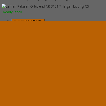
*Harga Hubungi CS
Ready Stock
Telepon
03199900316
Whatsapp
082229539969
Lihat Detail Produk
Lemari Pakaian Orbitrend AR 3151
*Harga Hubungi CS
Ready Stock
Hubungi Kami
QUICK ORDER
Whatsapp
via SMS
Lemari Pakaian Orbitrend CM 3150
*Pemesanan dapat langsung menghubungi kontak di bawah ini:
*Harga Hubungi CS
Ready Stock