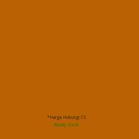
Lemari Pakaian Expo LP 2102
*Harga Hubungi CS
Ready Stock