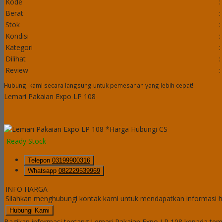
Kode
:
Berat
:
Stok
:
Kondisi
:
Kategori
:
Dilihat
:
Review
:
Hubungi kami secara langsung untuk pemesanan yang lebih cepat!
Lemari Pakaian Expo LP 108
*Harga Hubungi CS
Ready Stock
Telepon
03199900316
Whatsapp
082229539969
INFO HARGA
Silahkan menghubungi kontak kami untuk mendapatkan informasi ha
Hubungi Kami
Bagikan informasi tentang
Lemari Pakaian Expo LP 108
kepada tema