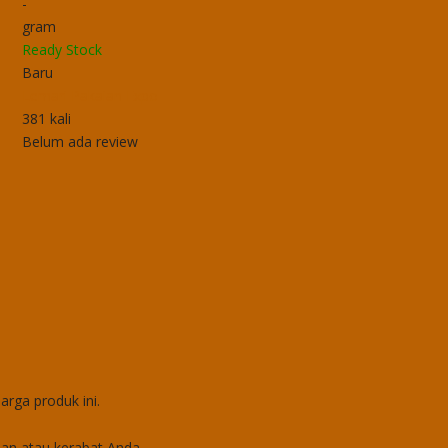
-
gram
Ready Stock
Baru
Lemari Pakaian Expo
381 kali
Belum ada review
rga produk ini.
n atau kerabat Anda.