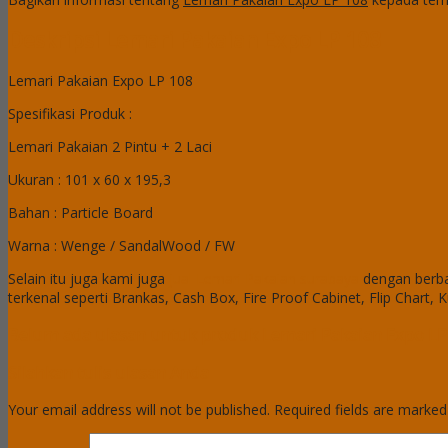
Deskripsi
Lemari Pakaian Expo LP 108
Lemari Pakaian Expo LP 108
Spesifikasi Produk :
Lemari Pakaian 2 Pintu + 2 Laci
Ukuran : 101 x 60 x 195,3
Bahan : Particle Board
Warna : Wenge / SandalWood / FW
Selain itu juga kami juga
jual Lemari Pakaian surabaya
dengan berba
terkenal seperti Brankas, Cash Box, Fire Proof Cabinet, Flip Chart, K
Belum ada ulasan untuk produk Lemari Pakaian Expo LP
Silahkan tulis ulasan Anda
Your email address will not be published.
Required fields are marke