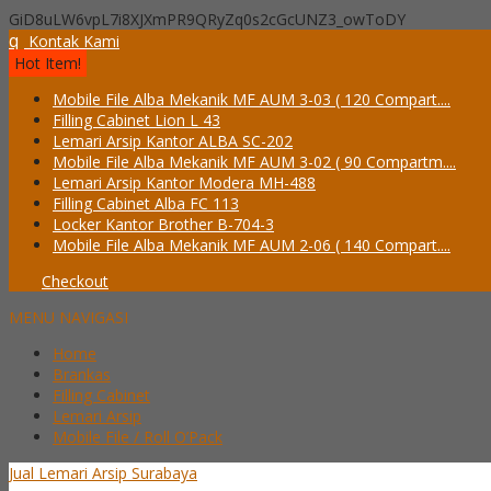
GiD8uLW6vpL7i8XJXmPR9QRyZq0s2cGcUNZ3_owToDY
q
Kontak Kami
Hot Item!
Mobile File Alba Mekanik MF AUM 3-03 ( 120 Compart....
Filling Cabinet Lion L 43
Lemari Arsip Kantor ALBA SC-202
Mobile File Alba Mekanik MF AUM 3-02 ( 90 Compartm....
Lemari Arsip Kantor Modera MH-488
Filling Cabinet Alba FC 113
Locker Kantor Brother B-704-3
Mobile File Alba Mekanik MF AUM 2-06 ( 140 Compart....
Checkout
MENU NAVIGASI
Home
Brankas
Filling Cabinet
Lemari Arsip
Mobile File / Roll O’Pack
Jual Lemari Arsip Surabaya