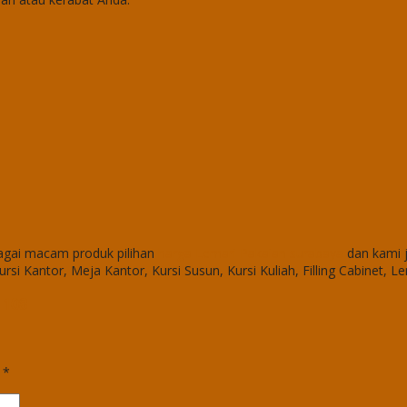
gai macam produk pilihan
harga Lemari Pakaian surabaya
dan kami j
ursi Kantor, Meja Kantor, Kursi Susun, Kursi Kuliah, Filling Cabinet, L
 108
d
*