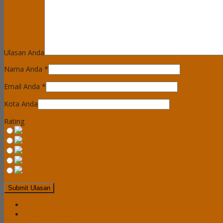
Ulasan Anda
Nama Anda
*
Email Anda
*
Kota Anda
Rating
Produk Terkait
Produk Terbaru