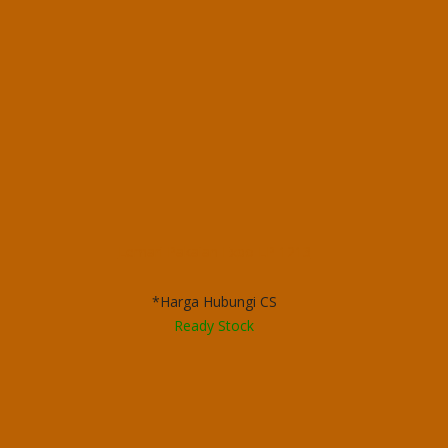
Lemari Pakaian Expo LP 1213
*Harga Hubungi CS
Ready Stock