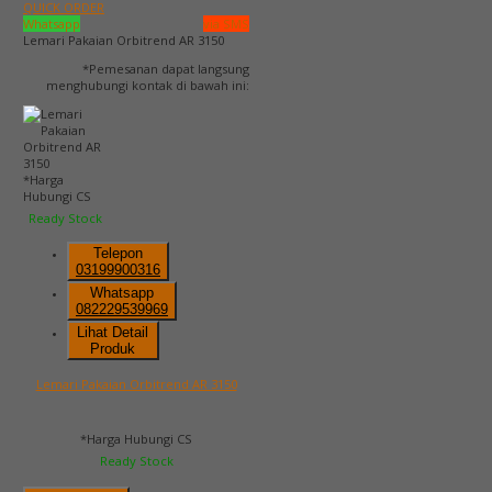
QUICK ORDER
Whatsapp
via SMS
Lemari Pakaian Orbitrend AR 3150
*Pemesanan dapat langsung
menghubungi kontak di bawah ini:
*Harga
Hubungi CS
Ready Stock
Telepon
03199900316
Whatsapp
082229539969
Lihat Detail
Produk
Lemari Pakaian Orbitrend AR 3150
*Harga Hubungi CS
Ready Stock