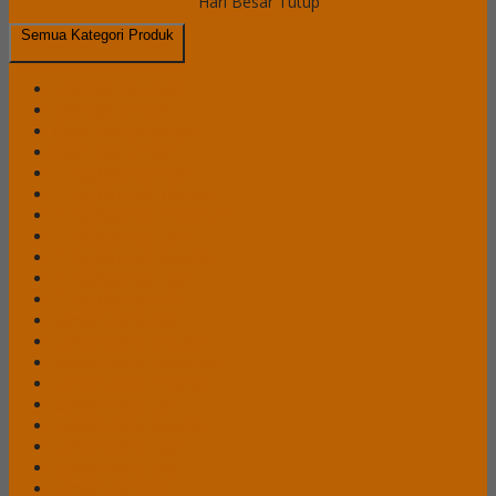
Hari Besar Tutup
Semua Kategori Produk
Brankas Daichiban
Brankas Ichiban
Cash Box Daichiban
Cash Box Ichiban
Filling Cabinet Alba
Filling Cabinet Brother
Filling Cabinet Emporium
Filling Cabinet Lion
Filling Cabinet Modera
Filling Cabinet Tiger
Filling Cabinet VIP
Lemari Arsip Alba
Lemari Arsip Brother
Lemari Arsip Emporium
Lemari Arsip Importa
Lemari Arsip Lion
Lemari Arsip Modera
Lemari Arsip Tiger
Lemari Arsip Uno
Lemari Arsip VIP