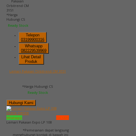
*Harga
Hubungi CS
Ready Stock
Telepon
03199900316
Whatsapp
082229539969
Lihat Detail
Produk
Lemari Pakaian Orbitrend CM 3151
*Harga Hubungi CS
Ready Stock
Hubungi Kami
QUICK ORDER
Whatsapp
via SMS
Lemari Pakaian Expo LP 108
*Pemesanan dapat langsung
menghubungi kontak di bawah ini: