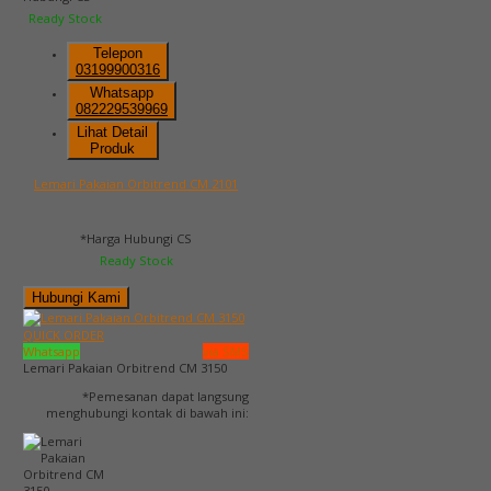
Ready Stock
Telepon
03199900316
Whatsapp
082229539969
Lihat Detail
Produk
Lemari Pakaian Orbitrend CM 2101
*Harga Hubungi CS
Ready Stock
Hubungi Kami
QUICK ORDER
Whatsapp
via SMS
Lemari Pakaian Orbitrend CM 3150
*Pemesanan dapat langsung
menghubungi kontak di bawah ini: