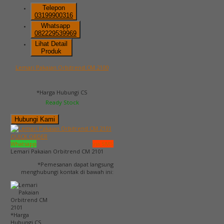
Telepon
03199900316
Whatsapp
082229539969
Lihat Detail
Produk
Lemari Pakaian Orbitrend CM 2100
*Harga Hubungi CS
Ready Stock
Hubungi Kami
QUICK ORDER
Whatsapp
via SMS
Lemari Pakaian Orbitrend CM 2101
*Pemesanan dapat langsung
menghubungi kontak di bawah ini:
*Harga
Hubungi CS