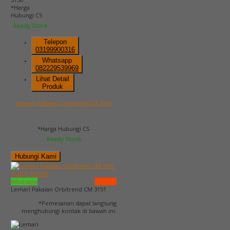
*Harga
Hubungi CS
Ready Stock
Telepon
03199900316
Whatsapp
082229539969
Lihat Detail
Produk
Lemari Pakaian Orbitrend CM 3150
*Harga Hubungi CS
Ready Stock
Hubungi Kami
QUICK ORDER
Whatsapp
via SMS
Lemari Pakaian Orbitrend CM 3151
*Pemesanan dapat langsung
menghubungi kontak di bawah ini: