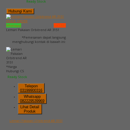
Ready Stock
Hubungi Kami
QUICK ORDER
Whatsapp
via SMS
Lemari Pakaian Orbitrend AR 3151
*Pemesanan dapat langsung
menghubungi kontak di bawah ini:
*Harga
Hubungi CS
Ready Stock
Telepon
03199900316
Whatsapp
082229539969
Lihat Detail
Produk
Lemari Pakaian Orbitrend AR 3151