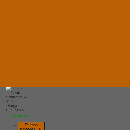
Lihat Detail
Produk
Lemari Pakaian Orbitrend BM 3151
*Harga Hubungi CS
Ready Stock
Hubungi Kami
QUICK ORDER
Whatsapp
via SMS
Lemari Pakaian Orbitrend BZ 2101
*Pemesanan dapat langsung
menghubungi kontak di bawah ini:
*Harga
Hubungi CS
Ready Stock
Telepon
03199900316