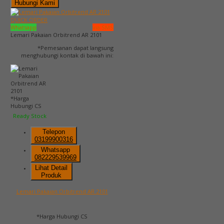
Hubungi Kami
QUICK ORDER
Whatsapp
via SMS
Lemari Pakaian Orbitrend AR 2101
*Pemesanan dapat langsung
menghubungi kontak di bawah ini:
*Harga
Hubungi CS
Ready Stock
Telepon
03199900316
Whatsapp
082229539969
Lihat Detail
Produk
Lemari Pakaian Orbitrend AR 2101
*Harga Hubungi CS