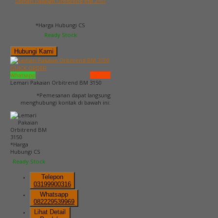
Lemari Pakaian Orbitrend BM 2101
*Harga Hubungi CS
Ready Stock
Hubungi Kami
QUICK ORDER
Whatsapp
via SMS
Lemari Pakaian Orbitrend BM 3150
*Pemesanan dapat langsung
menghubungi kontak di bawah ini:
*Harga
Hubungi CS
Ready Stock
Telepon
03199900316
Whatsapp
082229539969
Lihat Detail