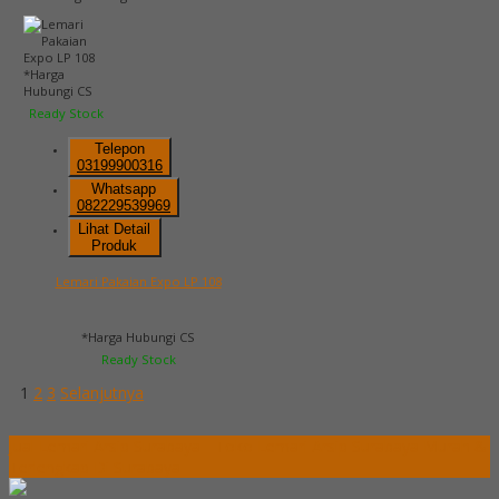
*Harga
Hubungi CS
Ready Stock
Telepon
03199900316
Whatsapp
082229539969
Lihat Detail
Produk
Lemari Pakaian Expo LP 108
*Harga Hubungi CS
Ready Stock
1
2
3
Selanjutnya
Jual Lemari Arsip Surabaya - Toko Lemari Arsip Surabaya Murah &
Terlengkap Di Surabaya