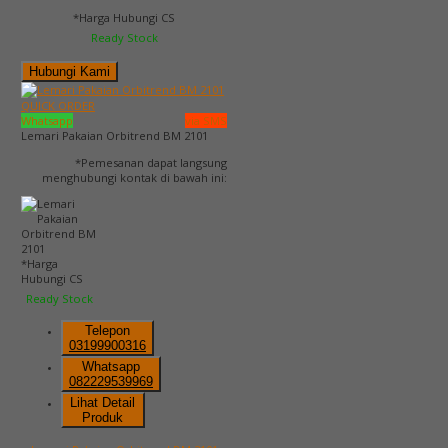
*Harga Hubungi CS
Ready Stock
Hubungi Kami
QUICK ORDER
Whatsapp
via SMS
Lemari Pakaian Orbitrend BM 2101
*Pemesanan dapat langsung
menghubungi kontak di bawah ini:
*Harga
Hubungi CS
Ready Stock
Telepon
03199900316
Whatsapp
082229539969
Lihat Detail
Produk