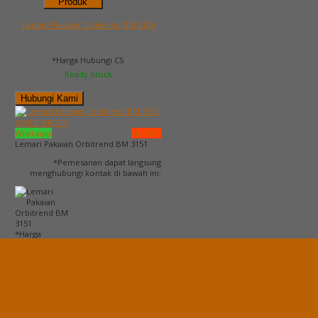
Produk
Lemari Pakaian Orbitrend BM 3150
*Harga Hubungi CS
Ready Stock
Hubungi Kami
QUICK ORDER
Whatsapp
via SMS
Lemari Pakaian Orbitrend BM 3151
*Pemesanan dapat langsung
menghubungi kontak di bawah ini:
*Harga
Hubungi CS
Ready Stock
Telepon
03199900316
Whatsapp
082229539969