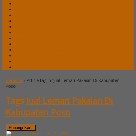
Lemari Pakaian Expo
Lemari Pakaian Orbitrend
Locker Alba
Locker Brother
Locker Emporium
Locker HighPoint
Locker Lion
Locker VIP
Mobile File / Roll O Pack Alba
Mobile File / Roll O Pack Brother
Mobile File / Roll O Pack Lion
Mobile File / Roll o Pack VIP
Beranda
»
Article tag in 'Jual Lemari Pakaian Di Kabupaten
Poso'
Tags
Jual Lemari Pakaian Di
Kabupaten Poso
Hubungi Kami