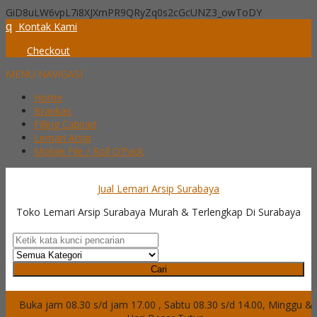
GiD8uLW6vpL7i8XJXmPR9QRyZq0s2cGcUNZ3_owToDY
q
Kontak Kami
Checkout
MENU NAVIGASI
Home
Brankas
Filling Cabinet
Lemari Arsip
Mobile File / Roll O’Pack
Jual Lemari Arsip Surabaya
Toko Lemari Arsip Surabaya Murah & Terlengkap Di Surabaya
Cari
Buka jam 08.30 s/d jam 17.00 , Sabtu 08.30 s/d 14.00, Minggu &