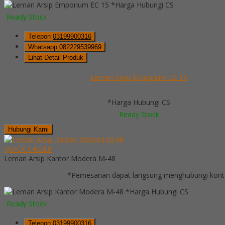
*Harga Hubungi CS
Ready Stock
Telepon
03199900316
Whatsapp
082229539969
Lihat Detail Produk
Lemari Arsip Emporium EC 15
*Harga Hubungi CS
Ready Stock
Hubungi Kami
QUICK ORDER
Lemari Arsip Kantor Modera M-48
*Pemesanan dapat langsung menghubungi kontak
*Harga Hubungi CS
Ready Stock
Telepon
03199900316