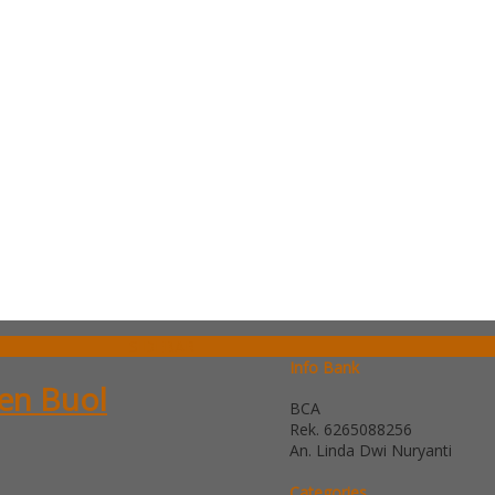
SIDEBAR
Info Bank
ten Buol
BCA
Rek.
6265088256
An. Linda Dwi Nuryanti
Categories