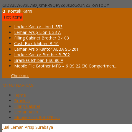
GiD8uLW6vpL7i8XJXmPR9QRyZq0s2cGcUNZ3_owToDY
q
Kontak Kami
Hot Item!
Locker Kantor Lion L 553
Lemari Arsip Lion L 33 A
Filling Cabinet Brother B-103
Cash Box Ichiban IB-10
Lemari Arsip Kantor ALBA SC-201
Locker Kantor Brother B-702
Brankas Ichiban HSC 80 A
Mobile File Brother MFB – 6 BS 22 (30 Compartmen....
Checkout
MENU NAVIGASI
Home
Brankas
Filling Cabinet
Lemari Arsip
Mobile File / Roll O’Pack
Jual Lemari Arsip Surabaya