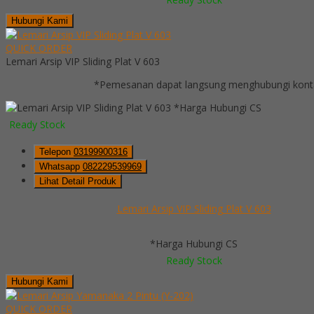
Hubungi Kami
QUICK ORDER
Lemari Arsip VIP Sliding Plat V 603
*Pemesanan dapat langsung menghubungi kontak
*Harga Hubungi CS
Ready Stock
Telepon
03199900316
Whatsapp
082229539969
Lihat Detail Produk
Lemari Arsip VIP Sliding Plat V 603
*Harga Hubungi CS
Ready Stock
Hubungi Kami
QUICK ORDER