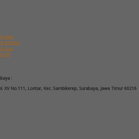
ck Alba
ack Brother
ck Lion
ck VIP
abaya :
l. XV No.111, Lontar, Kec. Sambikerep, Surabaya, Jawa Timur 60216