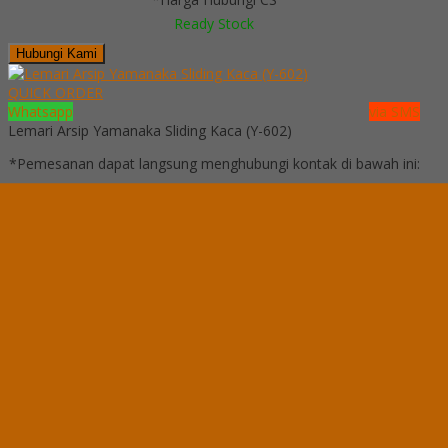
Ready Stock
Hubungi Kami
QUICK ORDER
Whatsapp
via SMS
Lemari Arsip Yamanaka Sliding Kaca (Y-602)
*Pemesanan dapat langsung menghubungi kontak di bawah ini:
*Harga Hubungi
CS
Ready Stock
Telepon
03199900316
Whatsapp
082229539969
Lihat Detail Produk
Lemari Arsip Yamanaka Sliding Kaca (Y-602)
*Harga Hubungi CS
Ready Stock