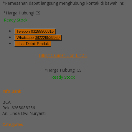
*Pemesanan dapat langsung menghubungi kontak di bawah ini:
*Harga Hubungi CS
Ready Stock
Telepon
03199900316
Whatsapp
082229539969
Lihat Detail Produk
Filling Cabinet Lion L 42 E
*Harga Hubungi CS
Ready Stock
Info Bank
BCA
Rek.
6265088256
An. Linda Dwi Nuryanti
Categories