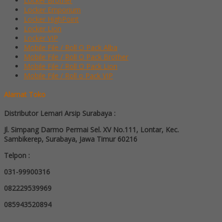
Locker Brother
Locker Emporium
Locker HighPoint
Locker Lion
Locker VIP
Mobile File / Roll O Pack Alba
Mobile File / Roll O Pack Brother
Mobile File / Roll O Pack Lion
Mobile File / Roll o Pack VIP
Alamat Toko
Distributor Lemari Arsip Surabaya :
Jl. Simpang Darmo Permai Sel. XV No.111, Lontar, Kec.
Sambikerep, Surabaya, Jawa Timur 60216
Telpon :
031-99900316
082229539969
085943520894