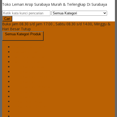
Toko Lemari Arsip Surabaya Murah & Terlengkap Di Surabaya
Cari
Buka jam 08.30 s/d jam 17.00 , Sabtu 08.30 s/d 14.00, Minggu &
Hari Besar Tutup
Semua Kategori Produk
Brankas Daichiban
Brankas Ichiban
Cash Box Daichiban
Cash Box Ichiban
Filling Cabinet Alba
Filling Cabinet Brother
Filling Cabinet Emporium
Filling Cabinet Lion
Filling Cabinet Modera
Filling Cabinet Tiger
Filling Cabinet VIP
Lemari Arsip Alba
Lemari Arsip Brother
Lemari Arsip Emporium
Lemari Arsip Importa