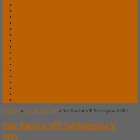
Lemari Arsip Lion
Lemari Arsip Modera
Lemari Arsip Tiger
Lemari Arsip Uno
Lemari Arsip VIP
Lemari Pakaian Expo
Lemari Pakaian Orbitrend
Locker Alba
Locker Brother
Locker Emporium
Locker HighPoint
Locker Lion
Locker VIP
Mobile File / Roll O Pack Alba
Mobile File / Roll O Pack Brother
Mobile File / Roll O Pack Lion
Mobile File / Roll o Pack VIP
Beranda
»
Lemari Arsip VIP
»
Rak Kantor VIP Serbaguna V 905
Rak Kantor VIP Serbaguna V
905