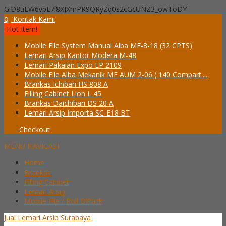
GiD8uLW6vpL7i8XJXmPR9QRyZq0s2cGcUNZ3_owToDY
q
Kontak Kami
Hot Item!
Mobile File System Manual Alba MF-8-18 (32 CPTS)
Lemari Arsip Kantor Modera M-48
Lemari Pakaian Expo LP 2109
Mobile File Alba Mekanik MF AUM 2-06 ( 140 Compart....
Brankas Ichiban HS 808 A
Filling Cabinet Lion L 45
Brankas Daichiban DS 20 A
Lemari Arsip Importa SC-E18 BT
Checkout
MENU NAVIGASI
Home
Brankas
Filling Cabinet
Lemari Arsip
Mobile File / Roll O’Pack
Jual Lemari Arsip Surabaya