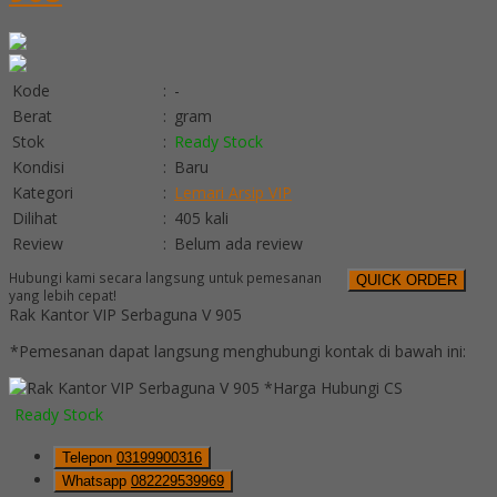
Kode
:
-
Berat
:
gram
Stok
:
Ready Stock
Kondisi
:
Baru
Kategori
:
Lemari Arsip VIP
Dilihat
:
405 kali
Review
:
Belum ada review
Hubungi kami secara langsung untuk pemesanan
QUICK ORDER
yang lebih cepat!
Rak Kantor VIP Serbaguna V 905
*Pemesanan dapat langsung menghubungi kontak di bawah ini:
*Harga Hubungi CS
Ready Stock
Telepon
03199900316
Whatsapp
082229539969