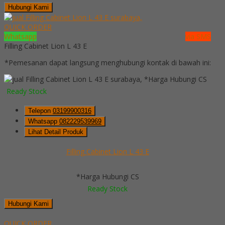
Hubungi Kami
QUICK ORDER
Whatsapp
via SMS
Filling Cabinet Lion L 43 E
*Pemesanan dapat langsung menghubungi kontak di bawah ini:
*Harga Hubungi CS
Ready Stock
Telepon
03199900316
Whatsapp
082229539969
Lihat Detail Produk
Filling Cabinet Lion L 43 E
*Harga Hubungi CS
Ready Stock
Hubungi Kami
QUICK ORDER