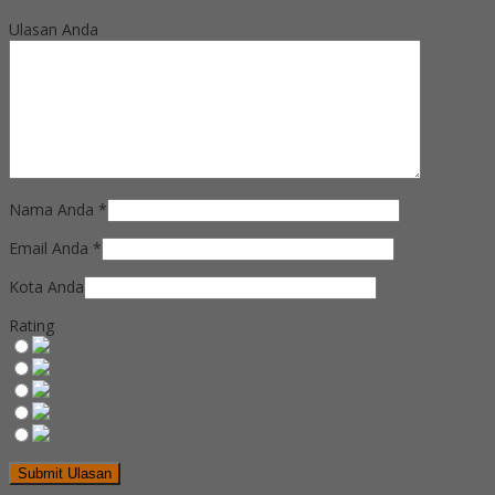
Ulasan Anda
Nama Anda
*
Email Anda
*
Kota Anda
Rating