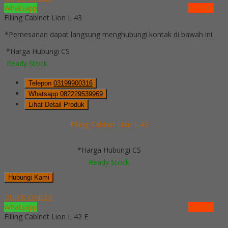
Whatsapp
via SMS
Filling Cabinet Lion L 43
*Pemesanan dapat langsung menghubungi kontak di bawah ini:
*Harga Hubungi CS
Ready Stock
Telepon
03199900316
Whatsapp
082229539969
Lihat Detail Produk
Filling Cabinet Lion L 43
*Harga Hubungi CS
Ready Stock
Hubungi Kami
QUICK ORDER
Whatsapp
via SMS
Filling Cabinet Lion L 42 E