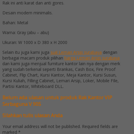
Rak ini anti karat dan anti gores.
Desain modern minimalis.
Bahan: Metal
Warna: Gray (abu – abu)
Ukuran: W 1000 x D 380 x H 2000
Selain itu juga kami juga
jual Lemari Arsip surabaya
dengan
berbagai macam produk pilihan
harga Lemari Arsip surabaya
dan kami juga menjual furniture kantor lain nya dengan merk
yang sudah terkenal seperti Brankas, Cash Box, Fire Proof
Cabinet, Flip Chart, Kursi Kantor, Meja Kantor, Kursi Susun,
Kursi Kuliah, Filling Cabinet, Lemari Arsip, Loker, Mobile FIle,
Partisi Kantor, Whiteboard DLL.
Belum ada ulasan untuk produk Rak Kantor VIP
Serbaguna V 905
Silahkan tulis ulasan Anda
Your email address will not be published.
Required fields are
marked
*