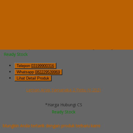
Hubungi Kami
QUICK ORDER
Whatsapp
via SMS
Lemari Arsip Yamanaka 2 Pintu (Y-202)
*Pemesanan dapat langsung menghubungi kontak di bawah ini:
*Harga Hubungi CS
Ready Stock
Telepon
03199900316
Whatsapp
082229539969
Lihat Detail Produk
Lemari Arsip Yamanaka 2 Pintu (Y-202)
*Harga Hubungi CS
Ready Stock
Mungkin Anda tertarik dengan produk terbaru kami