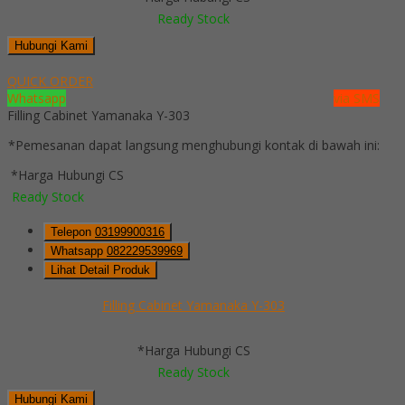
Ready Stock
Hubungi Kami
QUICK ORDER
Whatsapp
via SMS
Filling Cabinet Yamanaka Y-303
*Pemesanan dapat langsung menghubungi kontak di bawah ini:
*Harga Hubungi CS
Ready Stock
Telepon
03199900316
Whatsapp
082229539969
Lihat Detail Produk
Filling Cabinet Yamanaka Y-303
*Harga Hubungi CS
Ready Stock
Hubungi Kami