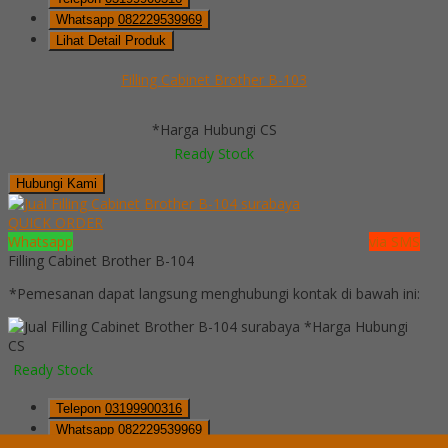
Whatsapp
082229539969
Lihat Detail Produk
Filling Cabinet Brother B-103
*Harga Hubungi CS
Ready Stock
Hubungi Kami
QUICK ORDER
Whatsapp
via SMS
Filling Cabinet Brother B-104
*Pemesanan dapat langsung menghubungi kontak di bawah ini:
*Harga Hubungi
CS
Ready Stock
Telepon
03199900316
Whatsapp
082229539969