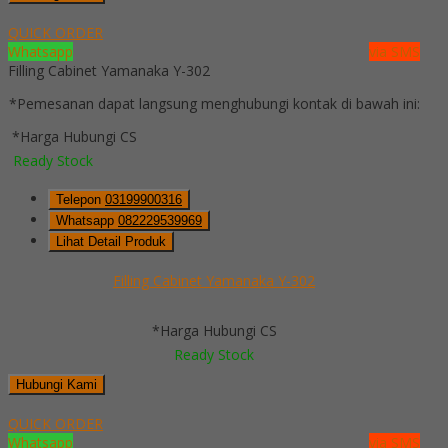
QUICK ORDER
Whatsapp
via SMS
Filling Cabinet Yamanaka Y-302
*Pemesanan dapat langsung menghubungi kontak di bawah ini:
*Harga Hubungi CS
Ready Stock
Telepon
03199900316
Whatsapp
082229539969
Lihat Detail Produk
Filling Cabinet Yamanaka Y-302
*Harga Hubungi CS
Ready Stock
Hubungi Kami
QUICK ORDER
Whatsapp
via SMS