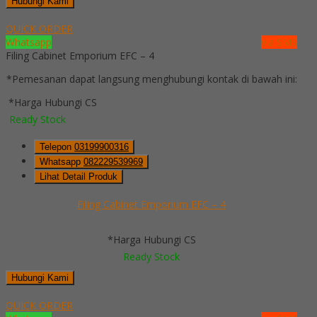
Hubungi Kami
QUICK ORDER
Whatsapp
via SMS
Filing Cabinet Emporium EFC – 4
*Pemesanan dapat langsung menghubungi kontak di bawah ini:
*Harga Hubungi CS
Ready Stock
Telepon
03199900316
Whatsapp
082229539969
Lihat Detail Produk
Filing Cabinet Emporium EFC – 4
*Harga Hubungi CS
Ready Stock
Hubungi Kami
QUICK ORDER