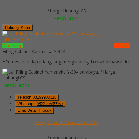
*Harga Hubungi CS
Ready Stock
Hubungi Kami
QUICK ORDER
Whatsapp
via SMS
Filling Cabinet Yamanaka Y-304
*Pemesanan dapat langsung menghubungi kontak di bawah ini:
*Harga
Hubungi CS
Ready Stock
Telepon
03199900316
Whatsapp
082229539969
Lihat Detail Produk
Filling Cabinet Yamanaka Y-304
*Harga Hubungi CS