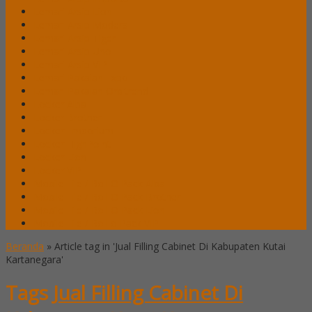
Lemari Arsip Lion
Lemari Arsip Modera
Lemari Arsip Tiger
Lemari Arsip Uno
Lemari Arsip VIP
Lemari Pakaian Expo
Lemari Pakaian Orbitrend
Locker Alba
Locker Brother
Locker Emporium
Locker HighPoint
Locker Lion
Locker VIP
Mobile File / Roll O Pack Alba
Mobile File / Roll O Pack Brother
Mobile File / Roll O Pack Lion
Mobile File / Roll o Pack VIP
Beranda
»
Article tag in 'Jual Filling Cabinet Di Kabupaten Kutai
Kartanegara'
Tags
Jual Filling Cabinet Di