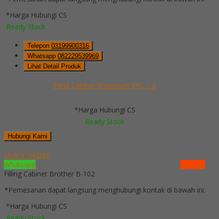
*Harga Hubungi CS
Ready Stock
Telepon
03199900316
Whatsapp
082229539969
Lihat Detail Produk
Filing Cabinet Emporium EFC – 2
*Harga Hubungi CS
Ready Stock
Hubungi Kami
QUICK ORDER
Whatsapp
via SMS
Filling Cabinet Brother B-102
*Pemesanan dapat langsung menghubungi kontak di bawah ini:
*Harga Hubungi CS
Ready Stock