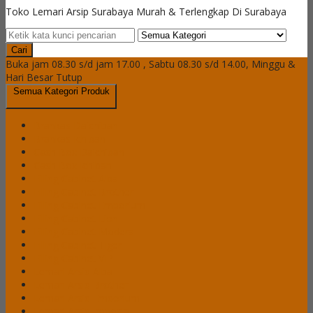
Toko Lemari Arsip Surabaya Murah & Terlengkap Di Surabaya
Cari
Buka jam 08.30 s/d jam 17.00 , Sabtu 08.30 s/d 14.00, Minggu &
Hari Besar Tutup
Semua Kategori Produk
Brankas Daichiban
Brankas Ichiban
Cash Box Daichiban
Cash Box Ichiban
Filling Cabinet Alba
Filling Cabinet Brother
Filling Cabinet Emporium
Filling Cabinet Lion
Filling Cabinet Modera
Filling Cabinet Tiger
Filling Cabinet VIP
Lemari Arsip Alba
Lemari Arsip Brother
Lemari Arsip Emporium
Lemari Arsip Importa