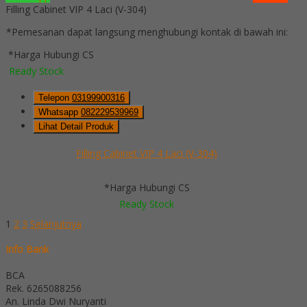
Filling Cabinet VIP 4 Laci (V-304)
*Pemesanan dapat langsung menghubungi kontak di bawah ini:
*Harga Hubungi CS
Ready Stock
Telepon
03199900316
Whatsapp
082229539969
Lihat Detail Produk
Filling Cabinet VIP 4 Laci (V-304)
*Harga Hubungi CS
Ready Stock
1
2
3
Selanjutnya
Info Bank
BCA
Rek.
6265088256
An. Linda Dwi Nuryanti