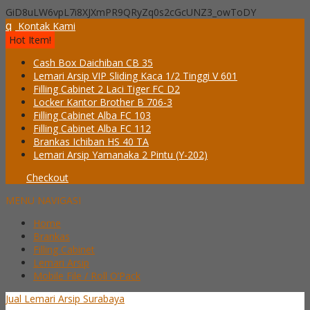
GiD8uLW6vpL7i8XJXmPR9QRyZq0s2cGcUNZ3_owToDY
q
Kontak Kami
Hot Item!
Cash Box Daichiban CB 35
Lemari Arsip VIP Sliding Kaca 1/2 Tinggi V 601
Filling Cabinet 2 Laci Tiger FC D2
Locker Kantor Brother B 706-3
Filling Cabinet Alba FC 103
Filling Cabinet Alba FC 112
Brankas Ichiban HS 40 TA
Lemari Arsip Yamanaka 2 Pintu (Y-202)
Checkout
MENU NAVIGASI
Home
Brankas
Filling Cabinet
Lemari Arsip
Mobile File / Roll O’Pack
Jual Lemari Arsip Surabaya