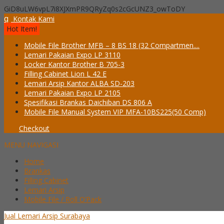
GiD8uLW6vpL7i8XJXmPR9QRyZq0s2cGcUNZ3_owToDY
q
Kontak Kami
Hot Item!
Mobile File Brother MFB – 8 BS 18 (32 Compartmen....
Lemari Pakaian Expo LP 3110
Locker Kantor Brother B 705-3
Filling Cabinet Lion L 42 E
Lemari Arsip Kantor ALBA SD-203
Lemari Pakaian Expo LP 2105
Spesifikasi Brankas Daichiban DS 806 A
Mobile File Manual System VIP MFA-10BS225(50 Comp)
Checkout
MENU NAVIGASI
Home
Brankas
Filling Cabinet
Lemari Arsip
Mobile File / Roll O’Pack
Jual Lemari Arsip Surabaya