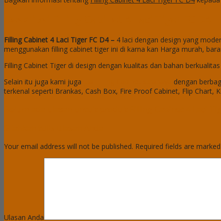
Deskripsi
Filling Cabinet 4 Laci Tiger FC D4
Filling Cabinet 4 Laci Tiger FC D4 –
4 laci dengan design yang moder
menggunakan filling cabinet tiger ini di karna kan Harga murah, ba
Filling Cabinet Tiger di design dengan kualitas dan bahan berkuali
Selain itu juga kami juga
jual Filling Cabinet surabaya
dengan berbag
terkenal seperti Brankas, Cash Box, Fire Proof Cabinet, Flip Chart, K
Belum ada ulasan untuk produk Filling Cabinet 4 Laci Ti
Silahkan tulis ulasan Anda
Your email address will not be published.
Required fields are marke
Ulasan Anda