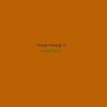
Filling Cabinet 3 Laci Tiger FC D3
*Harga Hubungi CS
Ready Stock