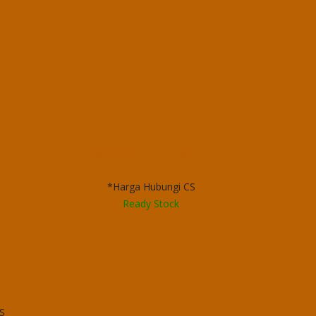
Filling Cabinet 2 Laci Tiger FC D2
*Harga Hubungi CS
Ready Stock
S