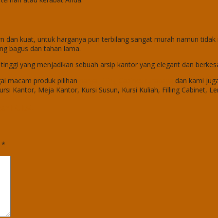
n dan kuat, untuk harganya pun terbilang sangat murah namun tida
rang bagus dan tahan lama.
tas tinggi yang menjadikan sebuah arsip kantor yang elegant dan berk
ai macam produk pilihan
harga Filling Cabinet surabaya
dan kami juga
ursi Kantor, Meja Kantor, Kursi Susun, Kursi Kuliah, Filling Cabinet, L
ger FC D4
d
*