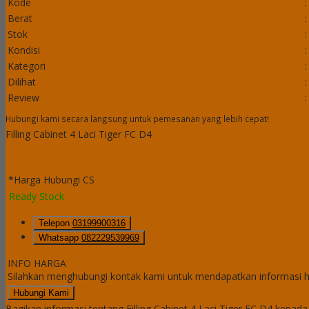
Kode
:
Berat
:
Stok
:
Kondisi
:
Kategori
:
Dilihat
:
Review
:
Hubungi kami secara langsung untuk pemesanan yang lebih cepat!
Filling Cabinet 4 Laci Tiger FC D4
*Harga Hubungi CS
Ready Stock
Telepon
03199900316
Whatsapp
082229539969
INFO HARGA
Silahkan menghubungi kontak kami untuk mendapatkan informasi ha
Hubungi Kami
Bagikan informasi tentang
Filling Cabinet 4 Laci Tiger FC D4
kepada 