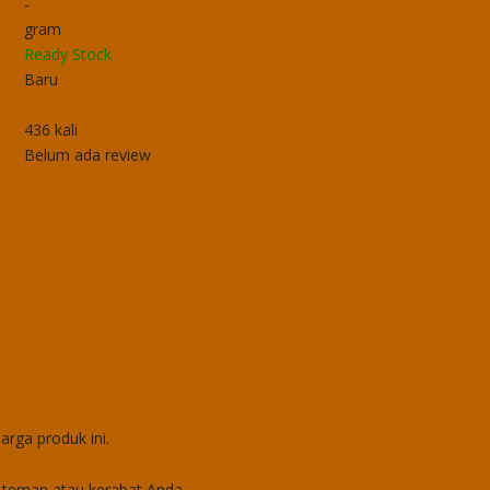
-
gram
Ready Stock
Baru
Filling Cabinet Tiger
436 kali
Belum ada review
rga produk ini.
teman atau kerabat Anda.