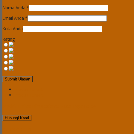
Nama Anda
*
Email Anda
*
Kota Anda
Rating
Produk Terkait
Produk Terbaru
Produk Terkait Filling Cabinet 4 Laci Tiger FC D4
Hubungi Kami
QUICK ORDER