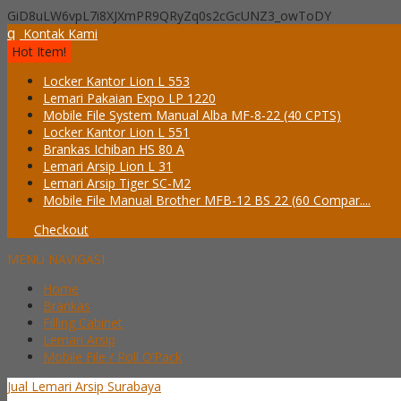
GiD8uLW6vpL7i8XJXmPR9QRyZq0s2cGcUNZ3_owToDY
q
Kontak Kami
Hot Item!
Locker Kantor Lion L 553
Lemari Pakaian Expo LP 1220
Mobile File System Manual Alba MF-8-22 (40 CPTS)
Locker Kantor Lion L 551
Brankas Ichiban HS 80 A
Lemari Arsip Lion L 31
Lemari Arsip Tiger SC-M2
Mobile File Manual Brother MFB-12 BS 22 (60 Compar....
Checkout
MENU NAVIGASI
Home
Brankas
Filling Cabinet
Lemari Arsip
Mobile File / Roll O’Pack
Jual Lemari Arsip Surabaya