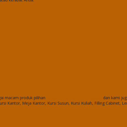
ai macam produk pilihan
harga Locker Kantor surabaya
dan kami jug
ursi Kantor, Meja Kantor, Kursi Susun, Kursi Kuliah, Filling Cabinet, L
5