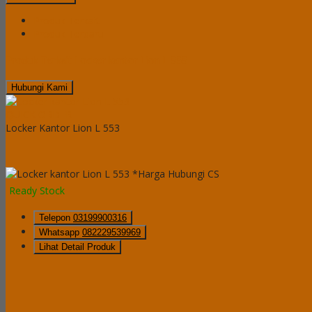
Produk Terkait
Produk Terbaru
Produk Terkait Locker kantor Lion L 555
Hubungi Kami
QUICK ORDER
Locker Kantor Lion L 553
*Harga Hubungi CS
Ready Stock
Telepon
03199900316
Whatsapp
082229539969
Lihat Detail Produk