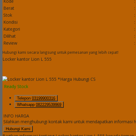
Kode
:
Berat
:
Stok
:
Kondisi
:
Kategori
:
Dilihat
:
Review
:
Hubungi kami secara langsung untuk pemesanan yang lebih cepat!
Locker kantor Lion L 555
*Harga Hubungi CS
Ready Stock
Telepon
03199900316
Whatsapp
082229539969
INFO HARGA
Silahkan menghubungi kontak kami untuk mendapatkan informasi ha
Hubungi Kami
Bagikan informasi tentang
Locker kantor Lion L 555
kepada teman a