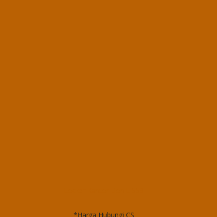
Locker Kantor Lion L 553
*Harga Hubungi CS