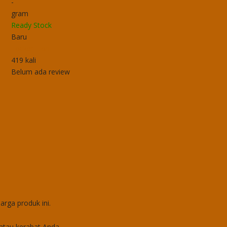
-
gram
Ready Stock
Baru
Locker Lion
419 kali
Belum ada review
rga produk ini.
tau kerabat Anda.