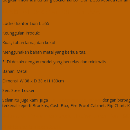
Deskripsi
Locker kantor Lion L 555
Locker kantor Lion L 555
Keunggulan Produk:
Kuat, tahan lama, dan kokoh.
Menggunakan bahan metal yang berkualitas.
3. Di desain dengan model yang berkelas dan minimalis.
Bahan: Metal
Dimensi: W 38 x D 38 x H 183cm
Seri: Steel Locker
Selain itu juga kami juga
jual Locker kantor surabaya
dengan berbag
terkenal seperti Brankas, Cash Box, Fire Proof Cabinet, Flip Chart, K
Belum ada ulasan untuk produk Locker kantor Lion L 55
Silahkan tulis ulasan Anda