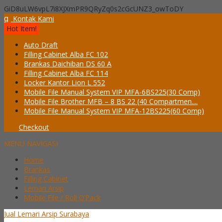
GiD8uLW6vpL7i8XJXmPR9QRyZq0s2cGcUNZ3_owToDY
q
Kontak Kami
Hot Item!
Auto Draft
Filling Cabinet Alba FC 102
Brankas Daichiban DS 60 A
Filling Cabinet Alba FC 114
Locker Kantor Lion L 552
Mobile File Manual System VIP MFA-6BS225(30 Comp)
Mobile File Brother MFB – 8 BS 22 (40 Compartmen....
Mobile File Manual System VIP MFA-12BS225(60 Comp)
Checkout
MENU NAVIGASI
Home
Brankas
Filling Cabinet
Lemari Arsip
Mobile File / Roll O’Pack
Jual Lemari Arsip Surabaya