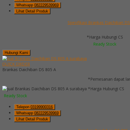
Whatsapp
082229539969
Lihat Detail Produk
Spesifikasi Brankas Daichiban D
*Harga Hubungi CS
Ready Stock
Hubungi Kami
QUICK ORDER
Brankas Daichiban DS 805 A
*Pemesanan dapat lan
*Harga Hubungi CS
Ready Stock
Telepon
03199900316
Whatsapp
082229539969
Lihat Detail Produk