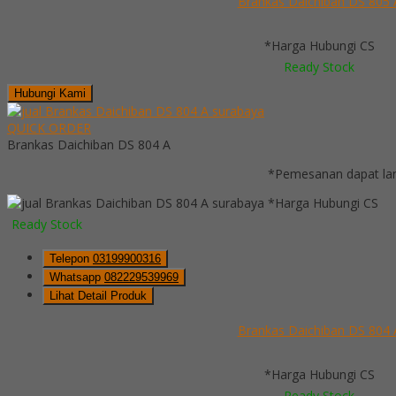
Brankas Daichiban DS 805 
*Harga Hubungi CS
Ready Stock
Hubungi Kami
QUICK ORDER
Brankas Daichiban DS 804 A
*Pemesanan dapat lan
*Harga Hubungi CS
Ready Stock
Telepon
03199900316
Whatsapp
082229539969
Lihat Detail Produk
Brankas Daichiban DS 804 
*Harga Hubungi CS
Ready Stock