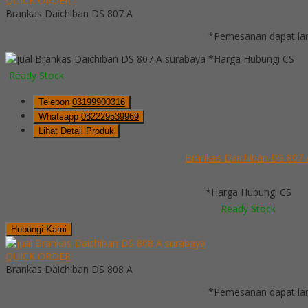
QUICK ORDER
Brankas Daichiban DS 807 A
*Pemesanan dapat lan
*Harga Hubungi CS
Ready Stock
Telepon
03199900316
Whatsapp
082229539969
Lihat Detail Produk
Brankas Daichiban DS 807 
*Harga Hubungi CS
Ready Stock
Hubungi Kami
QUICK ORDER
Brankas Daichiban DS 808 A
*Pemesanan dapat lan