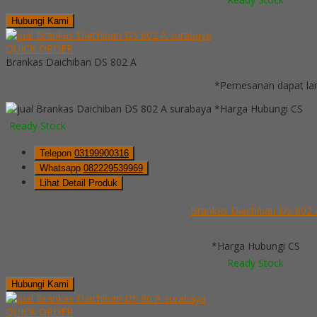
Hubungi Kami
QUICK ORDER
Brankas Daichiban DS 802 A
*Pemesanan dapat lan
*Harga Hubungi CS
Ready Stock
Telepon
03199900316
Whatsapp
082229539969
Lihat Detail Produk
Brankas Daichiban DS 802 
*Harga Hubungi CS
Ready Stock
Hubungi Kami
QUICK ORDER