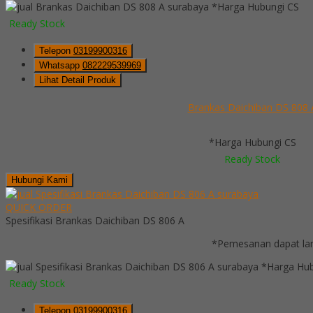
*Harga Hubungi CS
Ready Stock
Telepon
03199900316
Whatsapp
082229539969
Lihat Detail Produk
Brankas Daichiban DS 808 
*Harga Hubungi CS
Ready Stock
Hubungi Kami
QUICK ORDER
Spesifikasi Brankas Daichiban DS 806 A
*Pemesanan dapat lan
*Harga Hub
Ready Stock
Telepon
03199900316