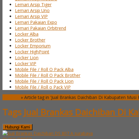
Lemari Arsip Tiger
Lemari Arsip Uno
Lemari Arsip VIP
Lemari Pakaian Expo
Lemari Pakaian Orbitrend
Locker Alba
Locker Brother
Locker Emporium
Locker HighPoint
Locker Lion
Locker VIP
Mobile File / Roll O Pack Alba
Mobile File / Roll O Pack Brother
Mobile File / Roll O Pack Lion
Mobile File / Roll o Pack VIP
Beranda
»
Article tag in 'Jual Brankas Daichiban Di Kabupaten Musi
Tags
Jual Brankas Daichiban Di 
Hubungi Kami