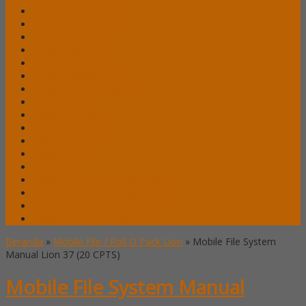
Lemari Arsip Lion
Lemari Arsip Modera
Lemari Arsip Tiger
Lemari Arsip Uno
Lemari Arsip VIP
Lemari Pakaian Expo
Lemari Pakaian Orbitrend
Locker Alba
Locker Brother
Locker Emporium
Locker HighPoint
Locker Lion
Locker VIP
Mobile File / Roll O Pack Alba
Mobile File / Roll O Pack Brother
Mobile File / Roll O Pack Lion
Mobile File / Roll o Pack VIP
Beranda
»
Mobile File / Roll O Pack Lion
»
Mobile File System
Manual Lion 37 (20 CPTS)
Mobile File System Manual