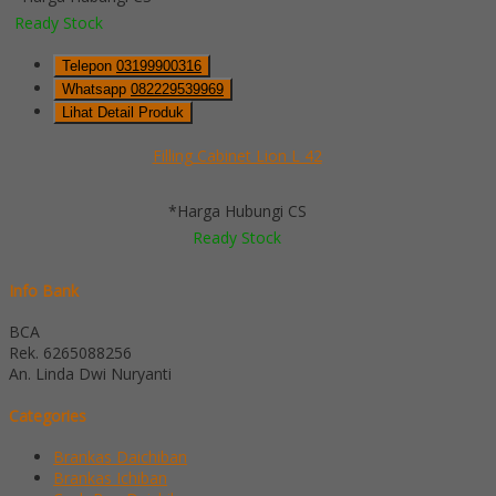
Ready Stock
Telepon
03199900316
Whatsapp
082229539969
Lihat Detail Produk
Filling Cabinet Lion L 42
*Harga Hubungi CS
Ready Stock
Info Bank
BCA
Rek.
6265088256
An. Linda Dwi Nuryanti
Categories
Brankas Daichiban
Brankas Ichiban