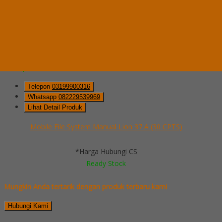
Whatsapp
via SMS
Mobile File System Manual Lion 37 A (30 CPTS)
*Pemesanan dapat langsung menghubungi kontak di bawah ini:
*Harga
Hubungi CS
Ready Stock
Telepon
03199900316
Whatsapp
082229539969
Lihat Detail Produk
Mobile File System Manual Lion 37 A (30 CPTS)
*Harga Hubungi CS
Ready Stock
Mungkin Anda tertarik dengan produk terbaru kami
Hubungi Kami