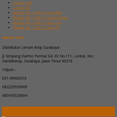
Locker Lion
Locker VIP
Mobile File / Roll O Pack Alba
Mobile File / Roll O Pack Brother
Mobile File / Roll O Pack Lion
Mobile File / Roll o Pack VIP
Alamat Toko
Distributor Lemari Arsip Surabaya :
Jl. Simpang Darmo Permai Sel. XV No.111, Lontar, Kec.
Sambikerep, Surabaya, Jawa Timur 60216
Telpon :
031-99900316
082229539969
085943520894
Jual Lemari Arsip Surabaya - Toko Lemari Arsip Surabaya Murah &
Terlengkap Di Surabaya