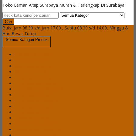
Toko Lemari Arsip Surabaya Murah & Terlengkap Di Surabaya
Cari
Buka jam 08.30 s/d jam 17.00 , Sabtu 08.30 s/d 14.00, Minggu &
Hari Besar Tutup
Semua Kategori Produk
Brankas Daichiban
Brankas Ichiban
Cash Box Daichiban
Cash Box Ichiban
Filling Cabinet Alba
Filling Cabinet Brother
Filling Cabinet Emporium
Filling Cabinet Lion
Filling Cabinet Modera
Filling Cabinet Tiger
Filling Cabinet VIP
Lemari Arsip Alba
Lemari Arsip Brother
Lemari Arsip Emporium
Lemari Arsip Importa