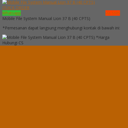
QUICK ORDER
Whatsapp
via SMS
Mobile File System Manual Lion 37 B (40 CPTS)
*Pemesanan dapat langsung menghubungi kontak di bawah ini:
*Harga
Hubungi CS
Ready Stock
Telepon
03199900316
Whatsapp
082229539969
Lihat Detail Produk
Mobile File System Manual Lion 37 B (40 CPTS)
*Harga Hubungi CS
Ready Stock
Hubungi Kami
QUICK ORDER