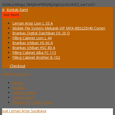
GiD8uLW6vpL7i8XJXmPR9QRyZq0s2cGcUNZ3_owToDY
q
Kontak Kami
Hot Item!
Lemari Arsip Lion L 33 A
Mobile File System Mekanik VIP MFA-8BS225(40 Comp)
Brankas Digital Daichiban DS 20 D
Filling Cabinet Lion L 44
Brankas Ichiban HS 60 A
Brankas Ichiban HSC 80 A
Filling Cabinet Alba FC 113
Filling Cabinet Brother B-102
Checkout
MENU NAVIGASI
Home
Brankas
Filling Cabinet
Lemari Arsip
Mobile File / Roll O’Pack
Jual Lemari Arsip Surabaya