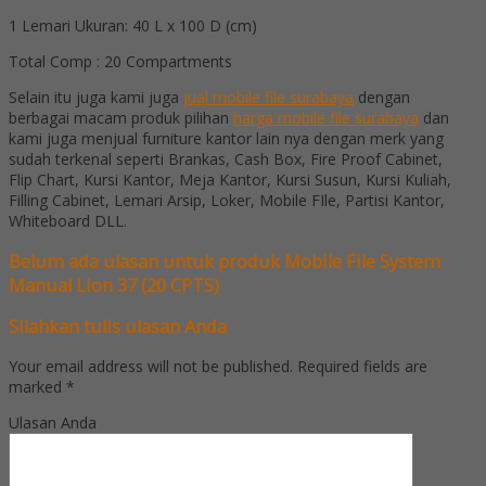
1 Lemari Ukuran: 40 L x 100 D (cm)
Total Comp : 20 Compartments
Selain itu juga kami juga
jual mobile file surabaya
dengan
berbagai macam produk pilihan
harga mobile file surabaya
dan
kami juga menjual furniture kantor lain nya dengan merk yang
sudah terkenal seperti Brankas, Cash Box, Fire Proof Cabinet,
Flip Chart, Kursi Kantor, Meja Kantor, Kursi Susun, Kursi Kuliah,
Filling Cabinet, Lemari Arsip, Loker, Mobile FIle, Partisi Kantor,
Whiteboard DLL.
Belum ada ulasan untuk produk Mobile File System
Manual Lion 37 (20 CPTS)
Silahkan tulis ulasan Anda
Your email address will not be published.
Required fields are
marked
*
Ulasan Anda