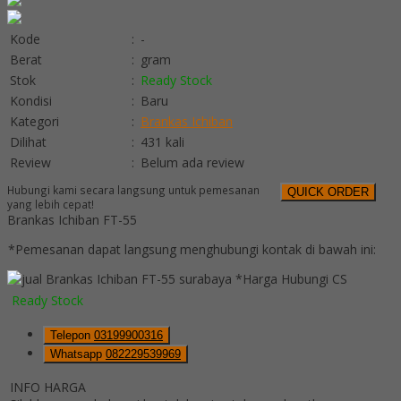
Kode
:
-
Berat
:
gram
Stok
:
Ready Stock
Kondisi
:
Baru
Kategori
:
Brankas Ichiban
Dilihat
:
431 kali
Review
:
Belum ada review
Hubungi kami secara langsung untuk pemesanan
QUICK ORDER
yang lebih cepat!
Brankas Ichiban FT-55
*Pemesanan dapat langsung menghubungi kontak di bawah ini:
*Harga Hubungi CS
Ready Stock
Telepon
03199900316
Whatsapp
082229539969
INFO HARGA