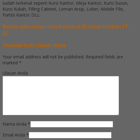
sudah terkenal seperti Kursi Kantor, Meja Kantor, Kursi Susun,
Kursi Kuliah, Filling Cabinet, Lemari Arsip, Loker, Mobile FIle,
Partisi Kantor DLL.
Belum ada ulasan untuk produk Brankas Ichiban FT-
55
Silahkan tulis ulasan Anda
Your email address will not be published.
Required fields are
marked
*
Ulasan Anda
Nama Anda
*
Email Anda
*