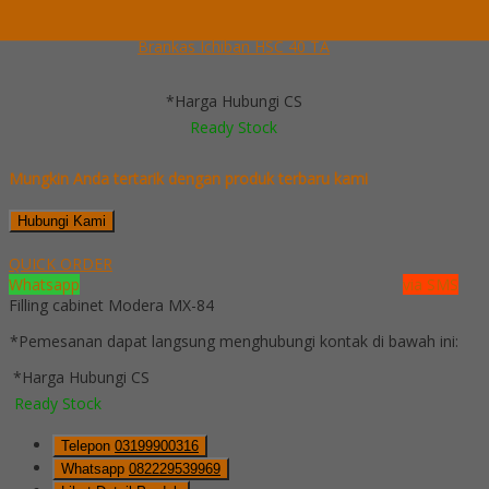
Lihat Detail Produk
Brankas Ichiban HSC 40 TA
*Harga Hubungi CS
Ready Stock
Mungkin Anda tertarik dengan produk terbaru kami
Hubungi Kami
QUICK ORDER
Whatsapp
via SMS
Filling cabinet Modera MX-84
*Pemesanan dapat langsung menghubungi kontak di bawah ini:
*Harga Hubungi CS
Ready Stock
Telepon
03199900316
Whatsapp
082229539969