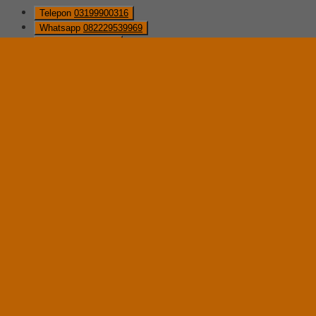
Telepon
03199900316
Whatsapp
082229539969
Lihat Detail Produk
Brankas Ichiban HSC 804 A
*Harga Hubungi CS
Ready Stock
Hubungi Kami
QUICK ORDER
Whatsapp
via SMS
Brankas Ichiban HSC 40 TA
*Pemesanan dapat langsung menghubungi kontak di bawah ini:
*Harga Hubungi CS
Ready Stock
Telepon
03199900316
Whatsapp
082229539969