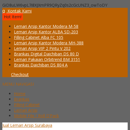
GiD8uLW6vpL7i8XJXmPR9QRyZq0s2cGcUNZ3_owToDY
q
Kontak Kami
Hot Item!
Lemari Arsip Kantor Modera M-58
Lemari Arsip Kantor ALBA SD-203
Filling Cabinet Alba FC 105
Lemari Arsip Kantor Modera MH-388
Lemari Arsip VIP 2 Pintu V 202
Brankas Digital Daichiban DS 80 D
Lemari Pakaian Orbitrend BM 3151
Brankas Daichiban DS 804 A
Checkout
MENU NAVIGASI
Home
Brankas
Filling Cabinet
Lemari Arsip
Mobile File / Roll O’Pack
Jual Lemari Arsip Surabaya