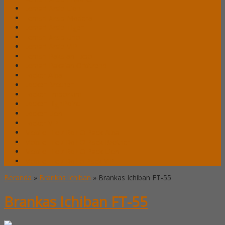
Lemari Arsip Lion
Lemari Arsip Modera
Lemari Arsip Tiger
Lemari Arsip Uno
Lemari Arsip VIP
Lemari Pakaian Expo
Lemari Pakaian Orbitrend
Locker Alba
Locker Brother
Locker Emporium
Locker HighPoint
Locker Lion
Locker VIP
Mobile File / Roll O Pack Alba
Mobile File / Roll O Pack Brother
Mobile File / Roll O Pack Lion
Mobile File / Roll o Pack VIP
Beranda
»
Brankas Ichiban
»
Brankas Ichiban FT-55
Brankas Ichiban FT-55