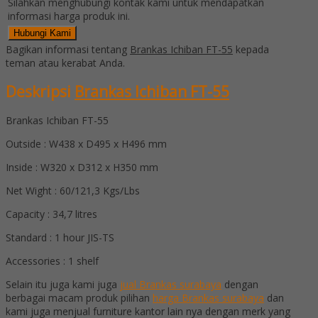
Silahkan menghubungi kontak kami untuk mendapatkan
informasi harga produk ini.
Hubungi Kami
Bagikan informasi tentang
Brankas Ichiban FT-55
kepada
teman atau kerabat Anda.
Deskripsi
Brankas Ichiban FT-55
Brankas Ichiban FT-55
Outside : W438 x D495 x H496 mm
Inside : W320 x D312 x H350 mm
Net Wight : 60/121,3 Kgs/Lbs
Capacity : 34,7 litres
Standard : 1 hour JIS-TS
Accessories : 1 shelf
Selain itu juga kami juga
jual Brankas surabaya
dengan
berbagai macam produk pilihan
harga Brankas surabaya
dan
kami juga menjual furniture kantor lain nya dengan merk yang