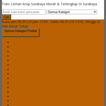
Toko Lemari Arsip Surabaya Murah & Terlengkap Di Surabaya
Cari
Buka jam 08.30 s/d jam 17.00 , Sabtu 08.30 s/d 14.00, Minggu &
Hari Besar Tutup
Semua Kategori Produk
Brankas Daichiban
Brankas Ichiban
Cash Box Daichiban
Cash Box Ichiban
Filling Cabinet Alba
Filling Cabinet Brother
Filling Cabinet Emporium
Filling Cabinet Lion
Filling Cabinet Modera
Filling Cabinet Tiger
Filling Cabinet VIP
Lemari Arsip Alba
Lemari Arsip Brother
Lemari Arsip Emporium
Lemari Arsip Importa