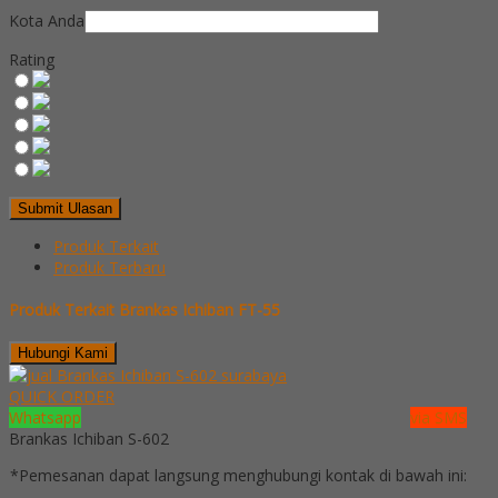
Kota Anda
Rating
Produk Terkait
Produk Terbaru
Produk Terkait Brankas Ichiban FT-55
Hubungi Kami
QUICK ORDER
Whatsapp
via SMS
Brankas Ichiban S-602
*Pemesanan dapat langsung menghubungi kontak di bawah ini: