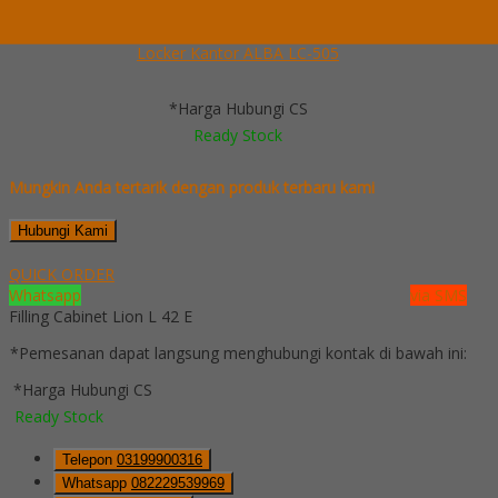
Lihat Detail Produk
Locker Kantor ALBA LC-505
*Harga Hubungi CS
Ready Stock
Mungkin Anda tertarik dengan produk terbaru kami
Hubungi Kami
QUICK ORDER
Whatsapp
via SMS
Filling Cabinet Lion L 42 E
*Pemesanan dapat langsung menghubungi kontak di bawah ini:
*Harga Hubungi CS
Ready Stock
Telepon
03199900316
Whatsapp
082229539969