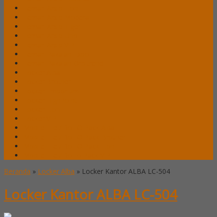
Lemari Arsip Lion
Lemari Arsip Modera
Lemari Arsip Tiger
Lemari Arsip Uno
Lemari Arsip VIP
Lemari Pakaian Expo
Lemari Pakaian Orbitrend
Locker Alba
Locker Brother
Locker Emporium
Locker HighPoint
Locker Lion
Locker VIP
Mobile File / Roll O Pack Alba
Mobile File / Roll O Pack Brother
Mobile File / Roll O Pack Lion
Mobile File / Roll o Pack VIP
Beranda
»
Locker Alba
»
Locker Kantor ALBA LC-504
Locker Kantor ALBA LC-504