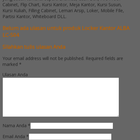
Cabinet, Flip Chart, Kursi Kantor, Meja Kantor, Kursi Susun,
Kursi Kuliah, Filling Cabinet, Lemari Arsip, Loker, Mobile FIle,
Partisi Kantor, Whiteboard DLL.
Belum ada ulasan untuk produk Locker Kantor ALBA
LC-504
Silahkan tulis ulasan Anda
Your email address will not be published.
Required fields are
marked
*
Ulasan Anda
Nama Anda
*
Email Anda
*