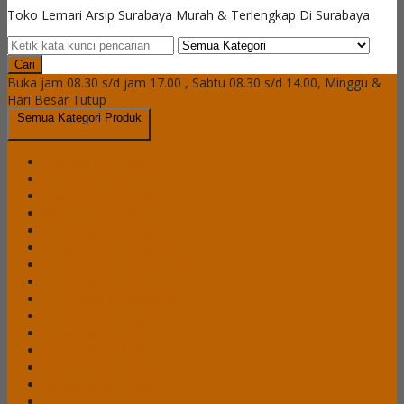
Toko Lemari Arsip Surabaya Murah & Terlengkap Di Surabaya
Cari
Buka jam 08.30 s/d jam 17.00 , Sabtu 08.30 s/d 14.00, Minggu &
Hari Besar Tutup
Semua Kategori Produk
Brankas Daichiban
Brankas Ichiban
Cash Box Daichiban
Cash Box Ichiban
Filling Cabinet Alba
Filling Cabinet Brother
Filling Cabinet Emporium
Filling Cabinet Lion
Filling Cabinet Modera
Filling Cabinet Tiger
Filling Cabinet VIP
Lemari Arsip Alba
Lemari Arsip Brother
Lemari Arsip Emporium
Lemari Arsip Importa