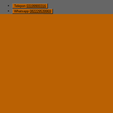
Telepon
03199900316
Whatsapp
082229539969
Lihat Detail Produk
Locker Kantor ALBA LC-502
*Harga Hubungi CS
Ready Stock
Hubungi Kami
QUICK ORDER
Whatsapp
via SMS
Locker Kantor ALBA LC-505
*Pemesanan dapat langsung menghubungi kontak di bawah ini:
*Harga Hubungi CS
Ready Stock
Telepon
03199900316
Whatsapp
082229539969