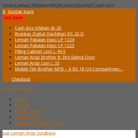
GiD8uLW6vpL7i8XJXmPR9QRyZq0s2cGcUNZ3_owToDY
q
Kontak Kami
Hot Item!
Cash Box Ichiban IB-20
Brankas Digital Daichiban DS 20 D
Lemari Pakaian Expo LP 1224
Lemari Pakaian Expo LP 1225
Filling Cabinet Lion L 44 E
Lemari Arsip Brother B-304 Sliding Door
Lemari Arsip Lion L 33
Mobile File Brother MFB – 6 BS 18 (24 Compartmen....
Checkout
MENU NAVIGASI
Home
Brankas
Filling Cabinet
Lemari Arsip
Mobile File / Roll O’Pack
Jual Lemari Arsip Surabaya