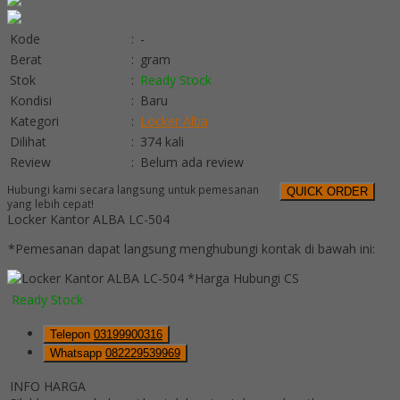
Kode
:
-
Berat
:
gram
Stok
:
Ready Stock
Kondisi
:
Baru
Kategori
:
Locker Alba
Dilihat
:
374 kali
Review
:
Belum ada review
Hubungi kami secara langsung untuk pemesanan
QUICK ORDER
yang lebih cepat!
Locker Kantor ALBA LC-504
*Pemesanan dapat langsung menghubungi kontak di bawah ini:
*Harga Hubungi CS
Ready Stock
Telepon
03199900316
Whatsapp
082229539969
INFO HARGA