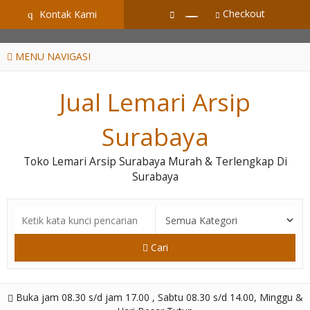
GiD8uLW6vpL7i8XJXmPR9QRyZq0s2cGcUNZ3_owToDY
Checkout
Kontak Kami
q
MENU NAVIGASI
Jual Lemari Arsip
Surabaya
Toko Lemari Arsip Surabaya Murah & Terlengkap Di
Surabaya
Cari
Buka jam 08.30 s/d jam 17.00 , Sabtu 08.30 s/d 14.00, Minggu &