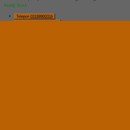
Ready Stock
Telepon
03199900316
Whatsapp
082229539969
Lihat Detail Produk
Lemari Arsip Emporium EC 142
*Harga Hubungi CS
Ready Stock
Hubungi Kami
QUICK ORDER
Whatsapp
via SMS
Lemari Arsip Emporium EC 13
*Pemesanan dapat langsung menghubungi kontak di bawah ini:
*Harga Hubungi CS
Ready Stock
Telepon
03199900316