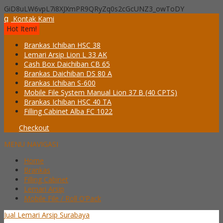
GiD8uLW6vpL7i8XJXmPR9QRyZq0s2cGcUNZ3_owToDY
q
Kontak Kami
Hot Item!
Brankas Ichiban HSC 38
Lemari Arsip Lion L 33 AK
Cash Box Daichiban CB 65
Brankas Daichiban DS 80 A
Brankas Ichiban S-600
Mobile File System Manual Lion 37 B (40 CPTS)
Brankas Ichiban HSC 40 TA
Filling Cabinet Alba FC 1022
Checkout
MENU NAVIGASI
Home
Brankas
Filling Cabinet
Lemari Arsip
Mobile File / Roll O’Pack
Jual Lemari Arsip Surabaya