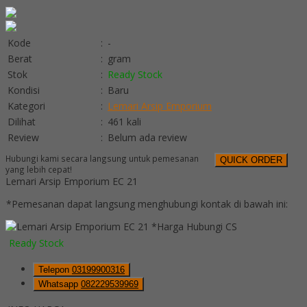
Kode
:
-
Berat
:
gram
Stok
:
Ready Stock
Kondisi
:
Baru
Kategori
:
Lemari Arsip Emporium
Dilihat
:
461 kali
Review
:
Belum ada review
Hubungi kami secara langsung untuk pemesanan
QUICK ORDER
yang lebih cepat!
Lemari Arsip Emporium EC 21
*Pemesanan dapat langsung menghubungi kontak di bawah ini:
*Harga Hubungi CS
Ready Stock
Telepon
03199900316
Whatsapp
082229539969