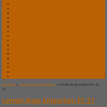
Lemari Arsip Lion
Lemari Arsip Modera
Lemari Arsip Tiger
Lemari Arsip Uno
Lemari Arsip VIP
Lemari Pakaian Expo
Lemari Pakaian Orbitrend
Locker Alba
Locker Brother
Locker Emporium
Locker HighPoint
Locker Lion
Locker VIP
Mobile File / Roll O Pack Alba
Mobile File / Roll O Pack Brother
Mobile File / Roll O Pack Lion
Mobile File / Roll o Pack VIP
Beranda
»
Lemari Arsip Emporium
»
Lemari Arsip Emporium EC
21
Lemari Arsip Emporium EC 21