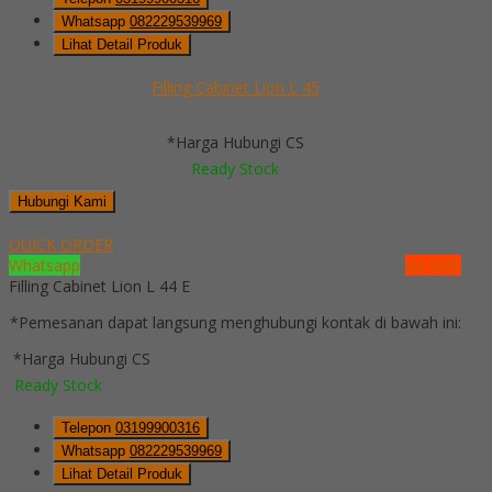
Whatsapp
082229539969
Lihat Detail Produk
Filling Cabinet Lion L 45
*Harga Hubungi CS
Ready Stock
Hubungi Kami
QUICK ORDER
Whatsapp
via SMS
Filling Cabinet Lion L 44 E
*Pemesanan dapat langsung menghubungi kontak di bawah ini:
*Harga Hubungi CS
Ready Stock
Telepon
03199900316
Whatsapp
082229539969
Lihat Detail Produk