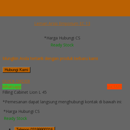
Whatsapp
082229539969
Lihat Detail Produk
Lemari Arsip Emporium EC 13
*Harga Hubungi CS
Ready Stock
Mungkin Anda tertarik dengan produk terbaru kami
Hubungi Kami
QUICK ORDER
Whatsapp
via SMS
Filling Cabinet Lion L 45
*Pemesanan dapat langsung menghubungi kontak di bawah ini:
*Harga Hubungi CS
Ready Stock
Telepon
03199900316