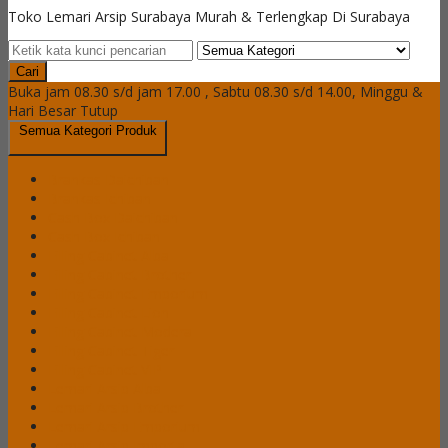
Toko Lemari Arsip Surabaya Murah & Terlengkap Di Surabaya
Cari
Buka jam 08.30 s/d jam 17.00 , Sabtu 08.30 s/d 14.00, Minggu &
Hari Besar Tutup
Semua Kategori Produk
Brankas Daichiban
Brankas Ichiban
Cash Box Daichiban
Cash Box Ichiban
Filling Cabinet Alba
Filling Cabinet Brother
Filling Cabinet Emporium
Filling Cabinet Lion
Filling Cabinet Modera
Filling Cabinet Tiger
Filling Cabinet VIP
Lemari Arsip Alba
Lemari Arsip Brother
Lemari Arsip Emporium
Lemari Arsip Importa