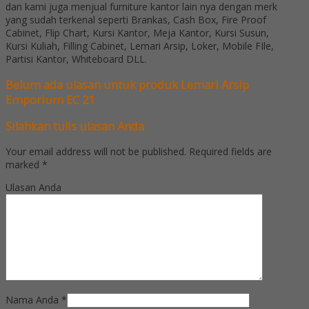
dan kami juga menjual furniture kantor lain nya dengan merk
yang sudah terkenal seperti Brankas, Cash Box, Fire Proof
Cabinet, Flip Chart, Kursi Kantor, Meja Kantor, Kursi Susun,
Kursi Kuliah, Filling Cabinet, Lemari Arsip, Loker, Mobile FIle,
Partisi Kantor, Whiteboard DLL.
Belum ada ulasan untuk produk Lemari Arsip
Emporium EC 21
Silahkan tulis ulasan Anda
Your email address will not be published.
Required fields are
marked
*
Ulasan Anda
Nama Anda
*