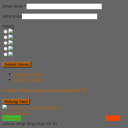
Email Anda
*
Kota Anda
Rating
Produk Terkait
Produk Terbaru
Produk Terkait Lemari Arsip Emporium EC 21
Hubungi Kami
QUICK ORDER
Whatsapp
via SMS
Lemari Arsip Emporium EC 01