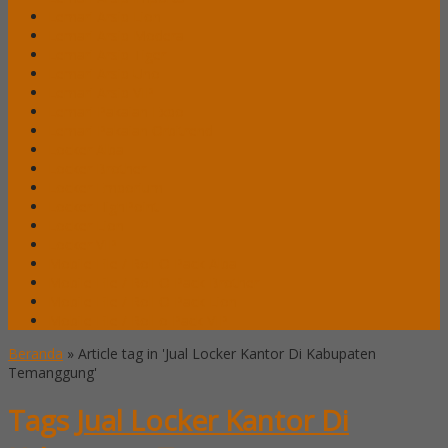
Lemari Arsip Lion
Lemari Arsip Modera
Lemari Arsip Tiger
Lemari Arsip Uno
Lemari Arsip VIP
Lemari Pakaian Expo
Lemari Pakaian Orbitrend
Locker Alba
Locker Brother
Locker Emporium
Locker HighPoint
Locker Lion
Locker VIP
Mobile File / Roll O Pack Alba
Mobile File / Roll O Pack Brother
Mobile File / Roll O Pack Lion
Mobile File / Roll o Pack VIP
Beranda
»
Article tag in 'Jual Locker Kantor Di Kabupaten
Temanggung'
Tags
Jual Locker Kantor Di