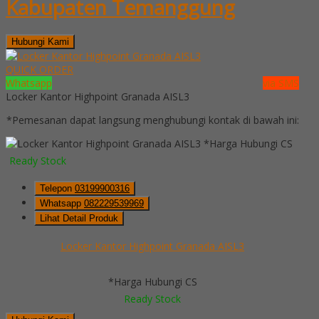
Kabupaten Temanggung
Hubungi Kami
QUICK ORDER
Whatsapp
via SMS
Locker Kantor Highpoint Granada AISL3
*Pemesanan dapat langsung menghubungi kontak di bawah ini:
*Harga Hubungi CS
Ready Stock
Telepon
03199900316
Whatsapp
082229539969
Lihat Detail Produk
Locker Kantor Highpoint Granada AISL3
*Harga Hubungi CS
Ready Stock