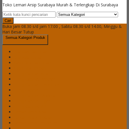
Toko Lemari Arsip Surabaya Murah & Terlengkap Di Surabaya
Cari
Buka jam 08.30 s/d jam 17.00 , Sabtu 08.30 s/d 14.00, Minggu &
Hari Besar Tutup
Semua Kategori Produk
Brankas Daichiban
Brankas Ichiban
Cash Box Daichiban
Cash Box Ichiban
Filling Cabinet Alba
Filling Cabinet Brother
Filling Cabinet Emporium
Filling Cabinet Lion
Filling Cabinet Modera
Filling Cabinet Tiger
Filling Cabinet VIP
Lemari Arsip Alba
Lemari Arsip Brother
Lemari Arsip Emporium
Lemari Arsip Importa