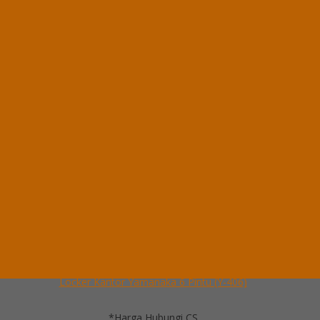
Locker Kantor Yamanaka 4 Pintu (Y-404)
*Harga Hubungi CS
Ready Stock
Hubungi Kami
QUICK ORDER
Whatsapp
via SMS
Locker Kantor Yamanaka 6 Pintu (Y-406)
*Pemesanan dapat langsung menghubungi kontak di bawah ini:
*Harga Hubungi CS
Ready Stock
Telepon
03199900316
Whatsapp
082229539969
Lihat Detail Produk
Locker Kantor Yamanaka 6 Pintu (Y-406)
*Harga Hubungi CS