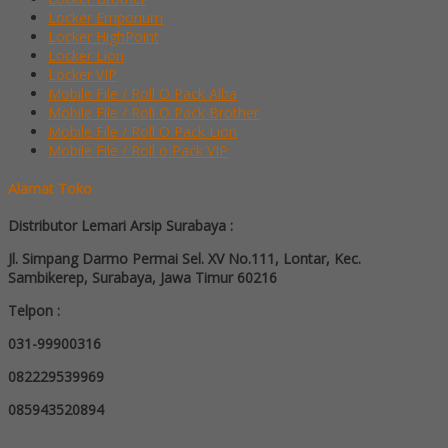
Locker Emporium
Locker HighPoint
Locker Lion
Locker VIP
Mobile File / Roll O Pack Alba
Mobile File / Roll O Pack Brother
Mobile File / Roll O Pack Lion
Mobile File / Roll o Pack VIP
Alamat Toko
Distributor Lemari Arsip Surabaya :
Jl. Simpang Darmo Permai Sel. XV No.111, Lontar, Kec.
Sambikerep, Surabaya, Jawa Timur 60216
Telpon :
031-99900316
082229539969
085943520894