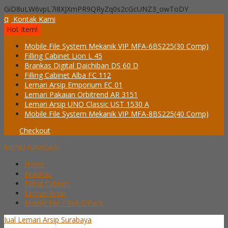
GiD8uLW6vpL7i8XJXmPR9QRyZq0s2cGcUNZ3_owToDY
q
Kontak Kami
Hot Item!
Mobile File System Mekanik VIP MFA-6BS225(30 Comp)
Filling Cabinet Lion L 45
Brankas Digital Daichiban DS 60 D
Filling Cabinet Alba FC 112
Lemari Arsip Emporium EC 01
Lemari Pakaian Orbitrend AR 3151
Lemari Arsip UNO Classic UST 1530 A
Mobile File System Mekanik VIP MFA-8BS225(40 Comp)
Checkout
MENU NAVIGASI
Home
Brankas
Filling Cabinet
Lemari Arsip
Mobile File / Roll O’Pack
Jual Lemari Arsip Surabaya