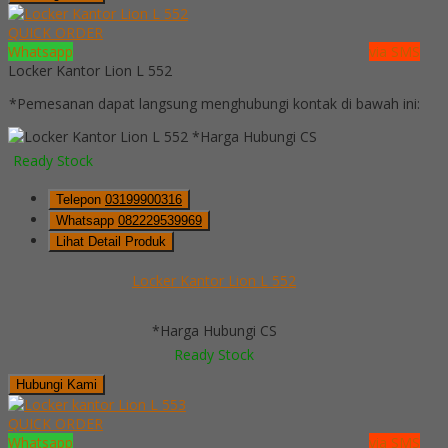
QUICK ORDER
Whatsapp
via SMS
Locker Kantor Lion L 552
*Pemesanan dapat langsung menghubungi kontak di bawah ini:
*Harga Hubungi CS
Ready Stock
Telepon
03199900316
Whatsapp
082229539969
Lihat Detail Produk
Locker Kantor Lion L 552
*Harga Hubungi CS
Ready Stock
Hubungi Kami
QUICK ORDER
Whatsapp
via SMS