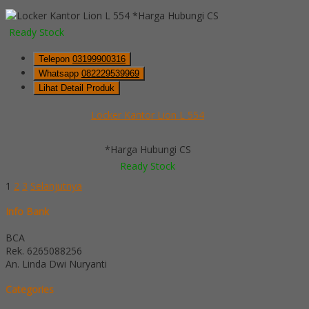
*Harga Hubungi CS
Ready Stock
Telepon
03199900316
Whatsapp
082229539969
Lihat Detail Produk
Locker Kantor Lion L 554
*Harga Hubungi CS
Ready Stock
1
2
3
Selanjutnya
Info Bank
BCA
Rek.
6265088256
An. Linda Dwi Nuryanti
Categories