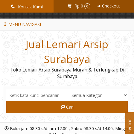
GiD8uLW6vpL7i8XJXmPR9QRyZq0s2cGcUNZ3_owToDY
Rp 0
Checkout
q
Kontak Kami
0
MENU NAVIGASI
Jual Lemari Arsip
Surabaya
Toko Lemari Arsip Surabaya Murah & Terlengkap Di
Surabaya
Cari
SIDEBAR
Buka jam 08.30 s/d jam 17.00 , Sabtu 08.30 s/d 14.00, Minggu