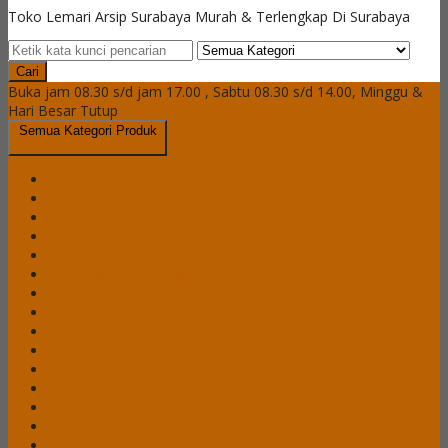
Toko Lemari Arsip Surabaya Murah & Terlengkap Di Surabaya
Cari
Buka jam 08.30 s/d jam 17.00 , Sabtu 08.30 s/d 14.00, Minggu &
Hari Besar Tutup
Semua Kategori Produk
Brankas Daichiban
Brankas Ichiban
Cash Box Daichiban
Cash Box Ichiban
Filling Cabinet Alba
Filling Cabinet Brother
Filling Cabinet Emporium
Filling Cabinet Lion
Filling Cabinet Modera
Filling Cabinet Tiger
Filling Cabinet VIP
Lemari Arsip Alba
Lemari Arsip Brother
Lemari Arsip Emporium
Lemari Arsip Importa