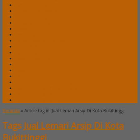
Lemari Arsip Lion
Lemari Arsip Modera
Lemari Arsip Tiger
Lemari Arsip Uno
Lemari Arsip VIP
Lemari Pakaian Expo
Lemari Pakaian Orbitrend
Locker Alba
Locker Brother
Locker Emporium
Locker HighPoint
Locker Lion
Locker VIP
Mobile File / Roll O Pack Alba
Mobile File / Roll O Pack Brother
Mobile File / Roll O Pack Lion
Mobile File / Roll o Pack VIP
Beranda
»
Article tag in 'Jual Lemari Arsip Di Kota Bukittinggi'
Tags
Jual Lemari Arsip Di Kota
Bukittinggi