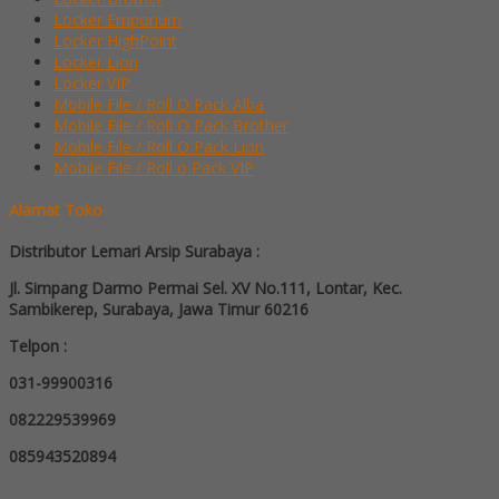
Locker Emporium
Locker HighPoint
Locker Lion
Locker VIP
Mobile File / Roll O Pack Alba
Mobile File / Roll O Pack Brother
Mobile File / Roll O Pack Lion
Mobile File / Roll o Pack VIP
Alamat Toko
Distributor Lemari Arsip Surabaya :
Jl. Simpang Darmo Permai Sel. XV No.111, Lontar, Kec.
Sambikerep, Surabaya, Jawa Timur 60216
Telpon :
031-99900316
082229539969
085943520894