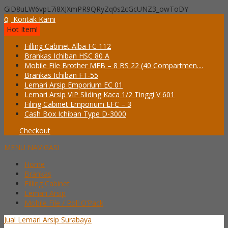
GiD8uLW6vpL7i8XJXmPR9QRyZq0s2cGcUNZ3_owToDY
q
Kontak Kami
Hot Item!
Filling Cabinet Alba FC 112
Brankas Ichiban HSC 80 A
Mobile File Brother MFB – 8 BS 22 (40 Compartmen....
Brankas Ichiban FT-55
Lemari Arsip Emporium EC 01
Lemari Arsip VIP Sliding Kaca 1/2 Tinggi V 601
Filing Cabinet Emporium EFC – 3
Cash Box Ichiban Type D-3000
Checkout
MENU NAVIGASI
Home
Brankas
Filling Cabinet
Lemari Arsip
Mobile File / Roll O’Pack
Jual Lemari Arsip Surabaya