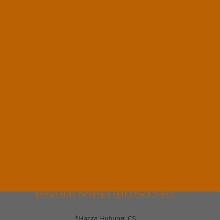
*Harga Hubungi CS
Ready Stock
Hubungi Kami
QUICK ORDER
Whatsapp
via SMS
Lemari Arsip Yamanaka Sliding Kaca (Y-602)
*Pemesanan dapat langsung menghubungi kontak di bawah ini:
*Harga Hubungi
CS
Ready Stock
Telepon
03199900316
Whatsapp
082229539969
Lihat Detail Produk
Lemari Arsip Yamanaka Sliding Kaca (Y-602)
*Harga Hubungi CS