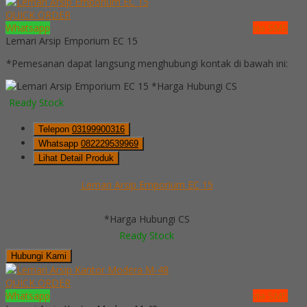
QUICK ORDER
Whatsapp
via SMS
Lemari Arsip Emporium EC 15
*Pemesanan dapat langsung menghubungi kontak di bawah ini:
*Harga Hubungi CS
Ready Stock
Telepon
03199900316
Whatsapp
082229539969
Lihat Detail Produk
Lemari Arsip Emporium EC 15
*Harga Hubungi CS
Ready Stock
Hubungi Kami
QUICK ORDER
Whatsapp
via SMS