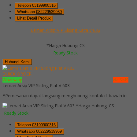
Telepon
03199900316
Whatsapp
082229539969
Lihat Detail Produk
Lemari Arsip VIP Sliding Kaca V 602
*Harga Hubungi CS
Ready Stock
Hubungi Kami
QUICK ORDER
Whatsapp
via SMS
Lemari Arsip VIP Sliding Plat V 603
*Pemesanan dapat langsung menghubungi kontak di bawah ini:
*Harga Hubungi CS
Ready Stock
Telepon
03199900316
Whatsapp
082229539969