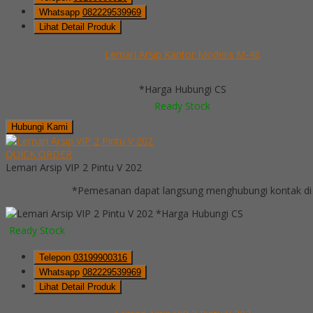
Whatsapp
082229539969
Lihat Detail Produk
Lemari Arsip Kantor Modera M-48
*Harga Hubungi CS
Ready Stock
Hubungi Kami
QUICK ORDER
Lemari Arsip VIP 2 Pintu V 202
*Pemesanan dapat langsung menghubungi kontak di 
*Harga Hubungi CS
Ready Stock
Telepon
03199900316
Whatsapp
082229539969
Lihat Detail Produk