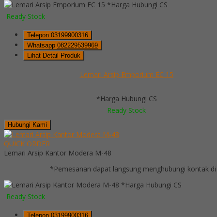
*Harga Hubungi CS
Ready Stock
Telepon
03199900316
Whatsapp
082229539969
Lihat Detail Produk
Lemari Arsip Emporium EC 15
*Harga Hubungi CS
Ready Stock
Hubungi Kami
QUICK ORDER
Lemari Arsip Kantor Modera M-48
*Pemesanan dapat langsung menghubungi kontak di 
*Harga Hubungi CS
Ready Stock
Telepon
03199900316