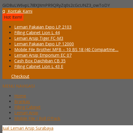
GiD8uLW6vpL7i8XJXmPR9QRyZq0s2cGcUNZ3_owToDY
q
Kontak Kami
Hot Item!
Lemari Pakaian Expo LP 2103
Filling Cabinet Lion L 44
Lemari Arsip Tiger FC-M3
Lemari Pakaian Expo LP 12000
Mobile File Brother MFB – 10 BS 18 (40 Compartme....
Lemari Arsip Emporium EC 07
Cash Box Daichiban CB 35
Filling Cabinet Lion L 43 E
Checkout
MENU NAVIGASI
Home
Brankas
Filling Cabinet
Lemari Arsip
Mobile File / Roll O’Pack
Jual Lemari Arsip Surabaya