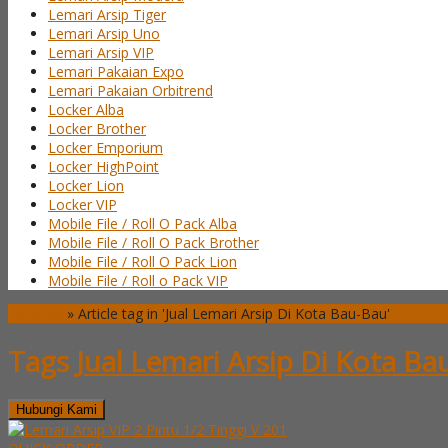
Lemari Arsip Tiger
Lemari Arsip Uno
Lemari Arsip VIP
Lemari Pakaian Expo
Lemari Pakaian Orbitrend
Locker Alba
Locker Brother
Locker Emporium
Locker HighPoint
Locker Lion
Locker VIP
Mobile File / Roll O Pack Alba
Mobile File / Roll O Pack Brother
Mobile File / Roll O Pack Lion
Mobile File / Roll o Pack VIP
Beranda
»
Article tag in 'Jual Lemari Arsip Di Kota Bau-Bau'
Tags
Jual Lemari Arsip Di Kota Ba
Hubungi Kami