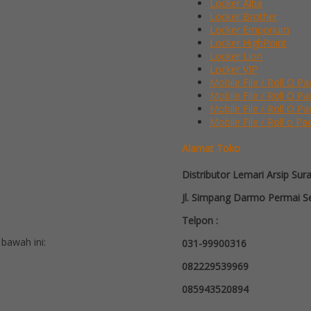
Locker Alba
Locker Brother
Locker Emporium
Locker HighPoint
Locker Lion
Locker VIP
Mobile File / Roll O Pa
Mobile File / Roll O P
Mobile File / Roll O Pa
Mobile File / Roll o Pa
Alamat Toko
Distributor Lemari Arsip Sur
Jl. Simpang Darmo Permai Se
Telpon :
bawah ini:
031-99900316
082229539969
085943520894