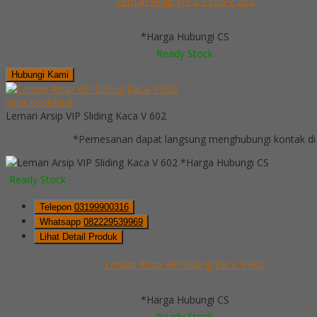
Lemari Arsip VIP 2 Pintu V 202
*Harga Hubungi CS
Ready Stock
Hubungi Kami
QUICK ORDER
Lemari Arsip VIP Sliding Kaca V 602
*Pemesanan dapat langsung menghubungi kontak di 
*Harga Hubungi CS
Ready Stock
Telepon
03199900316
Whatsapp
082229539969
Lihat Detail Produk
Lemari Arsip VIP Sliding Kaca V 602
*Harga Hubungi CS
Ready Stock