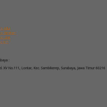
ck Alba
ack Brother
ck Lion
ck VIP
abaya :
l. XV No.111, Lontar, Kec. Sambikerep, Surabaya, Jawa Timur 60216