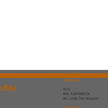
SIDEBAR
Info Bank
u-Bau
BCA
Rek.
6265088256
An. Linda Dwi Nuryanti
Categories