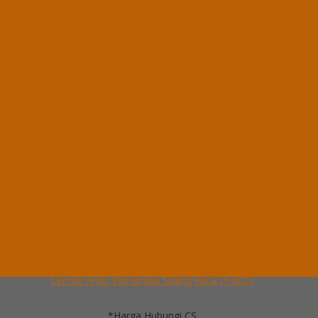
*Harga Hubungi CS
Ready Stock
Hubungi Kami
QUICK ORDER
Whatsapp
via SMS
Lemari Arsip Yamanaka Sliding Kaca (Y-602)
*Pemesanan dapat langsung menghubungi kontak di bawah ini:
*Harga Hubungi
CS
Ready Stock
Telepon
03199900316
Whatsapp
082229539969
Lihat Detail Produk
Lemari Arsip Yamanaka Sliding Kaca (Y-602)
*Harga Hubungi CS