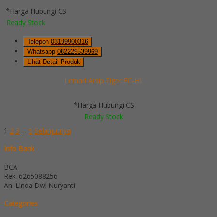
*Harga Hubungi CS
Ready Stock
Telepon
03199900316
Whatsapp
082229539969
Lihat Detail Produk
Lemari Arsip Tiger FC-H1
*Harga Hubungi CS
Ready Stock
1
2
3
…
5
Selanjutnya
Info Bank
BCA
Rek.
6265088256
An. Linda Dwi Nuryanti
Categories