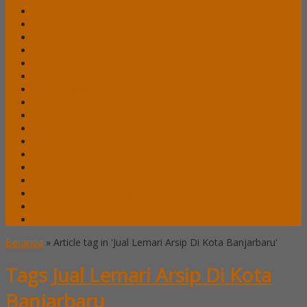
Lemari Arsip Lion
Lemari Arsip Modera
Lemari Arsip Tiger
Lemari Arsip Uno
Lemari Arsip VIP
Lemari Pakaian Expo
Lemari Pakaian Orbitrend
Locker Alba
Locker Brother
Locker Emporium
Locker HighPoint
Locker Lion
Locker VIP
Mobile File / Roll O Pack Alba
Mobile File / Roll O Pack Brother
Mobile File / Roll O Pack Lion
Mobile File / Roll o Pack VIP
Beranda
»
Article tag in 'Jual Lemari Arsip Di Kota Banjarbaru'
Tags
Jual Lemari Arsip Di Kota
Banjarbaru