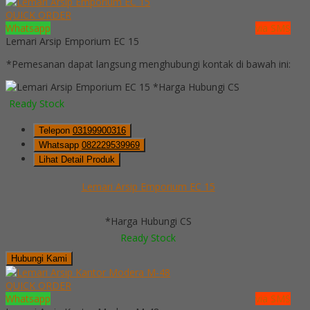
QUICK ORDER
Whatsapp
via SMS
Lemari Arsip Emporium EC 15
*Pemesanan dapat langsung menghubungi kontak di bawah ini:
*Harga Hubungi CS
Ready Stock
Telepon
03199900316
Whatsapp
082229539969
Lihat Detail Produk
Lemari Arsip Emporium EC 15
*Harga Hubungi CS
Ready Stock
Hubungi Kami
QUICK ORDER
Whatsapp
via SMS