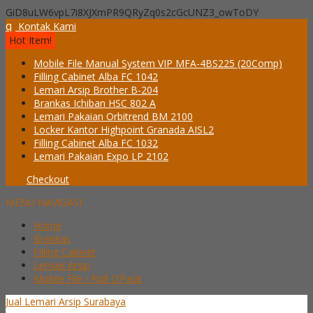
GiD8uLW6vpL7i8XJXmPR9QRyZq0s2cGcUNZ3_owToDY
q
Kontak Kami
Hot Item!
Mobile File Manual System VIP MFA-4BS225 (20Comp)
Filling Cabinet Alba FC 1042
Lemari Arsip Brother B-204
Brankas Ichiban HSC 802 A
Lemari Pakaian Orbitrend BM 2100
Locker Kantor Highpoint Granada AISL2
Filling Cabinet Alba FC 1032
Lemari Pakaian Expo LP 2102
Checkout
MENU NAVIGASI
Home
Brankas
Filling Cabinet
Lemari Arsip
Mobile File / Roll O’Pack
Jual Lemari Arsip Surabaya