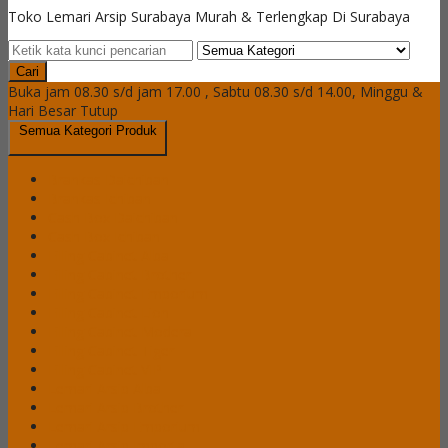
Toko Lemari Arsip Surabaya Murah & Terlengkap Di Surabaya
Cari
Buka jam 08.30 s/d jam 17.00 , Sabtu 08.30 s/d 14.00, Minggu &
Hari Besar Tutup
Semua Kategori Produk
Brankas Daichiban
Brankas Ichiban
Cash Box Daichiban
Cash Box Ichiban
Filling Cabinet Alba
Filling Cabinet Brother
Filling Cabinet Emporium
Filling Cabinet Lion
Filling Cabinet Modera
Filling Cabinet Tiger
Filling Cabinet VIP
Lemari Arsip Alba
Lemari Arsip Brother
Lemari Arsip Emporium
Lemari Arsip Importa