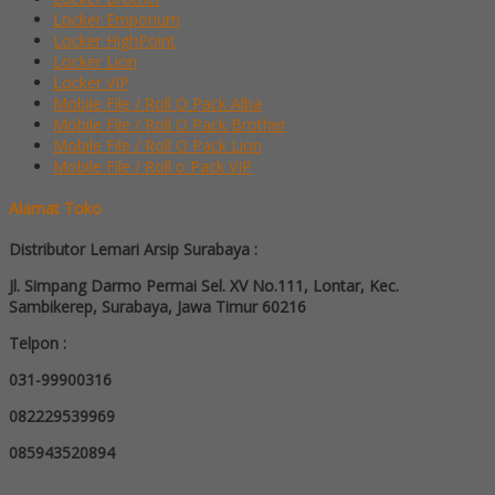
Locker Emporium
Locker HighPoint
Locker Lion
Locker VIP
Mobile File / Roll O Pack Alba
Mobile File / Roll O Pack Brother
Mobile File / Roll O Pack Lion
Mobile File / Roll o Pack VIP
Alamat Toko
Distributor Lemari Arsip Surabaya :
Jl. Simpang Darmo Permai Sel. XV No.111, Lontar, Kec.
Sambikerep, Surabaya, Jawa Timur 60216
Telpon :
031-99900316
082229539969
085943520894