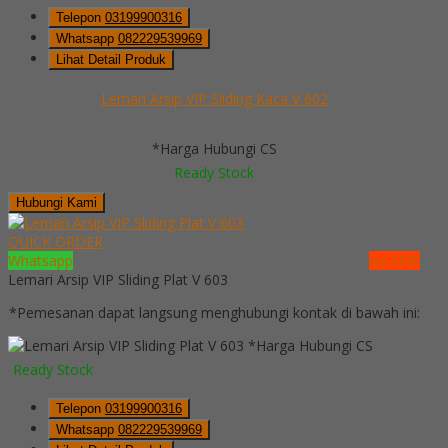
Telepon
03199900316
Whatsapp
082229539969
Lihat Detail Produk
Lemari Arsip VIP Sliding Kaca V 602
*Harga Hubungi CS
Ready Stock
Hubungi Kami
QUICK ORDER
Whatsapp
via SMS
Lemari Arsip VIP Sliding Plat V 603
*Pemesanan dapat langsung menghubungi kontak di bawah ini:
*Harga Hubungi CS
Ready Stock
Telepon
03199900316
Whatsapp
082229539969