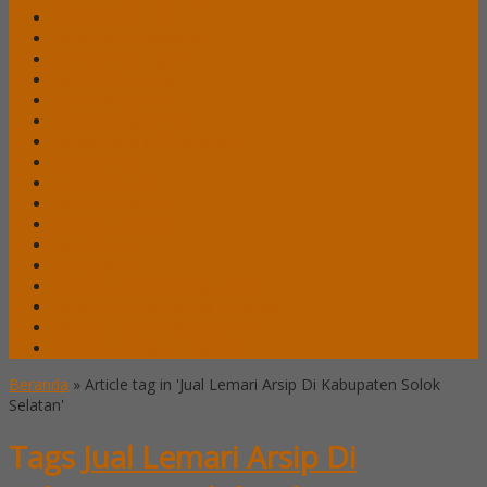
Lemari Arsip Lion
Lemari Arsip Modera
Lemari Arsip Tiger
Lemari Arsip Uno
Lemari Arsip VIP
Lemari Pakaian Expo
Lemari Pakaian Orbitrend
Locker Alba
Locker Brother
Locker Emporium
Locker HighPoint
Locker Lion
Locker VIP
Mobile File / Roll O Pack Alba
Mobile File / Roll O Pack Brother
Mobile File / Roll O Pack Lion
Mobile File / Roll o Pack VIP
Beranda
»
Article tag in 'Jual Lemari Arsip Di Kabupaten Solok
Selatan'
Tags
Jual Lemari Arsip Di