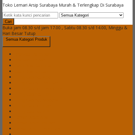
Toko Lemari Arsip Surabaya Murah & Terlengkap Di Surabaya
Cari
Buka jam 08.30 s/d jam 17.00 , Sabtu 08.30 s/d 14.00, Minggu &
Hari Besar Tutup
Semua Kategori Produk
Brankas Daichiban
Brankas Ichiban
Cash Box Daichiban
Cash Box Ichiban
Filling Cabinet Alba
Filling Cabinet Brother
Filling Cabinet Emporium
Filling Cabinet Lion
Filling Cabinet Modera
Filling Cabinet Tiger
Filling Cabinet VIP
Lemari Arsip Alba
Lemari Arsip Brother
Lemari Arsip Emporium
Lemari Arsip Importa