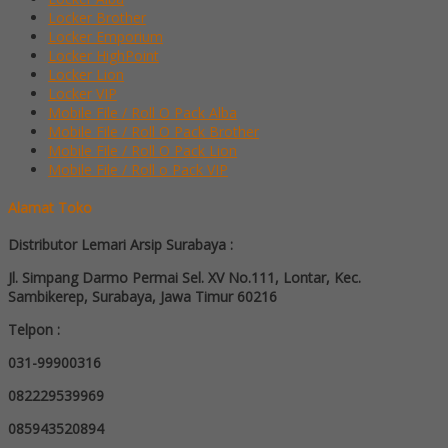
Locker Brother
Locker Emporium
Locker HighPoint
Locker Lion
Locker VIP
Mobile File / Roll O Pack Alba
Mobile File / Roll O Pack Brother
Mobile File / Roll O Pack Lion
Mobile File / Roll o Pack VIP
Alamat Toko
Distributor Lemari Arsip Surabaya :
Jl. Simpang Darmo Permai Sel. XV No.111, Lontar, Kec.
Sambikerep, Surabaya, Jawa Timur 60216
Telpon :
031-99900316
082229539969
085943520894