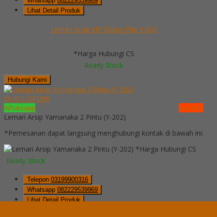
Whatsapp
082229539969
Lihat Detail Produk
Lemari Arsip VIP Sliding Plat V 603
*Harga Hubungi CS
Ready Stock
Hubungi Kami
QUICK ORDER
Whatsapp
via SMS
Lemari Arsip Yamanaka 2 Pintu (Y-202)
*Pemesanan dapat langsung menghubungi kontak di bawah ini:
*Harga Hubungi CS
Ready Stock
Telepon
03199900316
Whatsapp
082229539969
Lihat Detail Produk