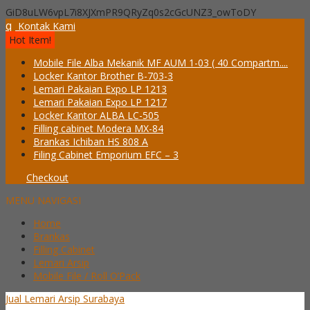
GiD8uLW6vpL7i8XJXmPR9QRyZq0s2cGcUNZ3_owToDY
q
Kontak Kami
Hot Item!
Mobile File Alba Mekanik MF AUM 1-03 ( 40 Compartm....
Locker Kantor Brother B-703-3
Lemari Pakaian Expo LP 1213
Lemari Pakaian Expo LP 1217
Locker Kantor ALBA LC-505
Filling cabinet Modera MX-84
Brankas Ichiban HS 808 A
Filing Cabinet Emporium EFC – 3
Checkout
MENU NAVIGASI
Home
Brankas
Filling Cabinet
Lemari Arsip
Mobile File / Roll O’Pack
Jual Lemari Arsip Surabaya