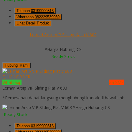
Telepon
03199900316
Whatsapp
082229539969
Lihat Detail Produk
Lemari Arsip VIP Sliding Kaca V 602
*Harga Hubungi CS
Ready Stock
Hubungi Kami
QUICK ORDER
Whatsapp
via SMS
Lemari Arsip VIP Sliding Plat V 603
*Pemesanan dapat langsung menghubungi kontak di bawah ini:
*Harga Hubungi CS
Ready Stock
Telepon
03199900316