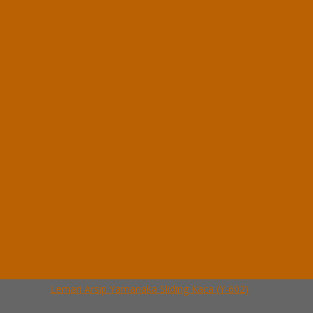
Lemari Arsip Yamanaka 2 Pintu (Y-202)
*Harga Hubungi CS
Ready Stock
Hubungi Kami
QUICK ORDER
Whatsapp
via SMS
Lemari Arsip Yamanaka Sliding Kaca (Y-602)
*Pemesanan dapat langsung menghubungi kontak di bawah ini:
*Harga Hubungi
CS
Ready Stock
Telepon
03199900316
Whatsapp
082229539969
Lihat Detail Produk
Lemari Arsip Yamanaka Sliding Kaca (Y-602)