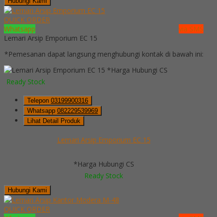
Hubungi Kami
QUICK ORDER
Whatsapp
via SMS
Lemari Arsip Emporium EC 15
*Pemesanan dapat langsung menghubungi kontak di bawah ini:
*Harga Hubungi CS
Ready Stock
Telepon
03199900316
Whatsapp
082229539969
Lihat Detail Produk
Lemari Arsip Emporium EC 15
*Harga Hubungi CS
Ready Stock
Hubungi Kami
QUICK ORDER