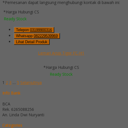
*Pemesanan dapat langsung menghubungi kontak di bawah ini:
*Harga Hubungi CS
Ready Stock
Telepon
03199900316
Whatsapp
082229539969
Lihat Detail Produk
Lemari Arsip Tiger FC-H1
*Harga Hubungi CS
Ready Stock
1
2
3
…
5
Selanjutnya
Info Bank
BCA
Rek.
6265088256
An. Linda Dwi Nuryanti
Categories