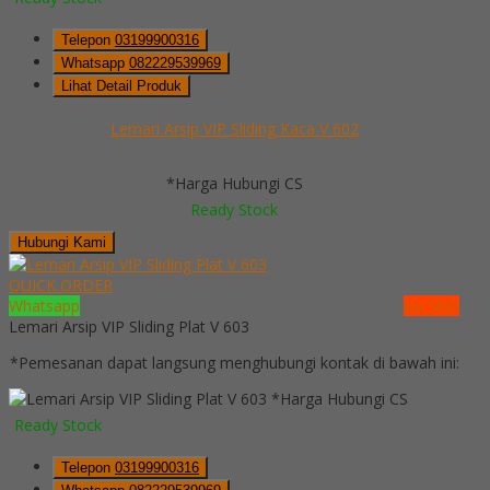
Telepon
03199900316
Whatsapp
082229539969
Lihat Detail Produk
Lemari Arsip VIP Sliding Kaca V 602
*Harga Hubungi CS
Ready Stock
Hubungi Kami
QUICK ORDER
Whatsapp
via SMS
Lemari Arsip VIP Sliding Plat V 603
*Pemesanan dapat langsung menghubungi kontak di bawah ini:
*Harga Hubungi CS
Ready Stock
Telepon
03199900316