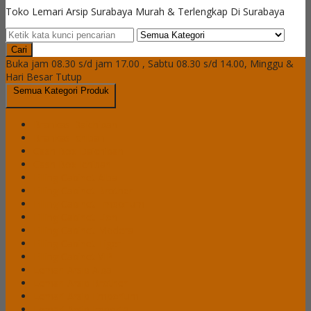
Toko Lemari Arsip Surabaya Murah & Terlengkap Di Surabaya
Cari
Buka jam 08.30 s/d jam 17.00 , Sabtu 08.30 s/d 14.00, Minggu &
Hari Besar Tutup
Semua Kategori Produk
Brankas Daichiban
Brankas Ichiban
Cash Box Daichiban
Cash Box Ichiban
Filling Cabinet Alba
Filling Cabinet Brother
Filling Cabinet Emporium
Filling Cabinet Lion
Filling Cabinet Modera
Filling Cabinet Tiger
Filling Cabinet VIP
Lemari Arsip Alba
Lemari Arsip Brother
Lemari Arsip Emporium
Lemari Arsip Importa