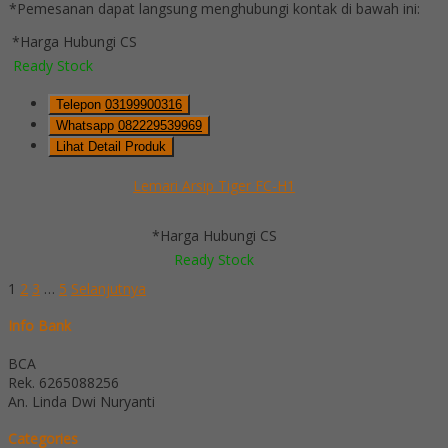
*Pemesanan dapat langsung menghubungi kontak di bawah ini:
*Harga Hubungi CS
Ready Stock
Telepon
03199900316
Whatsapp
082229539969
Lihat Detail Produk
Lemari Arsip Tiger FC-H1
*Harga Hubungi CS
Ready Stock
1
2
3
…
5
Selanjutnya
Info Bank
BCA
Rek.
6265088256
An. Linda Dwi Nuryanti
Categories