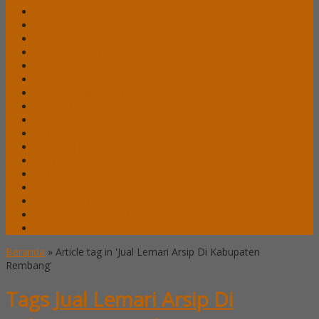
Lemari Arsip Lion
Lemari Arsip Modera
Lemari Arsip Tiger
Lemari Arsip Uno
Lemari Arsip VIP
Lemari Pakaian Expo
Lemari Pakaian Orbitrend
Locker Alba
Locker Brother
Locker Emporium
Locker HighPoint
Locker Lion
Locker VIP
Mobile File / Roll O Pack Alba
Mobile File / Roll O Pack Brother
Mobile File / Roll O Pack Lion
Mobile File / Roll o Pack VIP
Beranda
»
Article tag in 'Jual Lemari Arsip Di Kabupaten
Rembang'
Tags
Jual Lemari Arsip Di