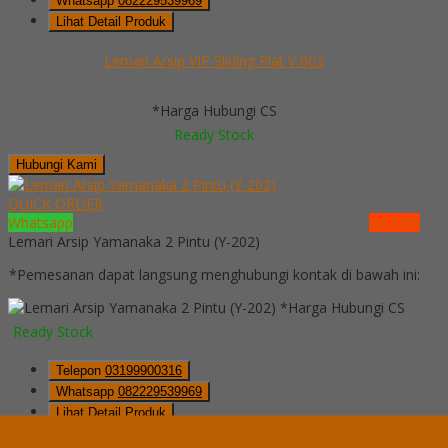
Whatsapp
082229539969
Lihat Detail Produk
Lemari Arsip VIP Sliding Plat V 603
*Harga Hubungi CS
Ready Stock
Hubungi Kami
QUICK ORDER
Whatsapp
via SMS
Lemari Arsip Yamanaka 2 Pintu (Y-202)
*Pemesanan dapat langsung menghubungi kontak di bawah ini:
*Harga Hubungi CS
Ready Stock
Telepon
03199900316
Whatsapp
082229539969
Lihat Detail Produk