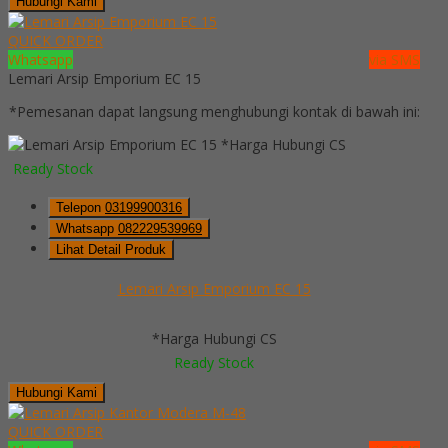
Hubungi Kami
QUICK ORDER
Whatsapp
via SMS
Lemari Arsip Emporium EC 15
*Pemesanan dapat langsung menghubungi kontak di bawah ini:
*Harga Hubungi CS
Ready Stock
Telepon
03199900316
Whatsapp
082229539969
Lihat Detail Produk
Lemari Arsip Emporium EC 15
*Harga Hubungi CS
Ready Stock
Hubungi Kami
QUICK ORDER