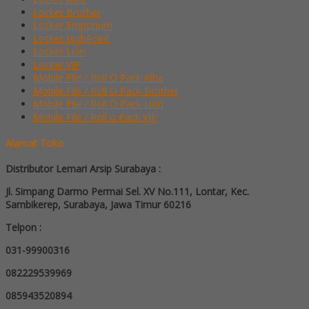
Locker Brother
Locker Emporium
Locker HighPoint
Locker Lion
Locker VIP
Mobile File / Roll O Pack Alba
Mobile File / Roll O Pack Brother
Mobile File / Roll O Pack Lion
Mobile File / Roll o Pack VIP
Alamat Toko
Distributor Lemari Arsip Surabaya :
Jl. Simpang Darmo Permai Sel. XV No.111, Lontar, Kec.
Sambikerep, Surabaya, Jawa Timur 60216
Telpon :
031-99900316
082229539969
085943520894