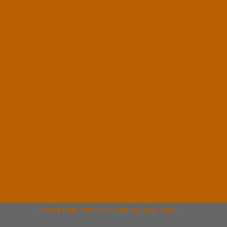
Lemari Arsip Yamanaka 2 Pintu (Y-202)
*Harga Hubungi CS
Ready Stock
Hubungi Kami
QUICK ORDER
Whatsapp
via SMS
Lemari Arsip Yamanaka Sliding Kaca (Y-602)
*Pemesanan dapat langsung menghubungi kontak di bawah ini:
*Harga Hubungi
CS
Ready Stock
Telepon
03199900316
Whatsapp
082229539969
Lihat Detail Produk
Lemari Arsip Yamanaka Sliding Kaca (Y-602)