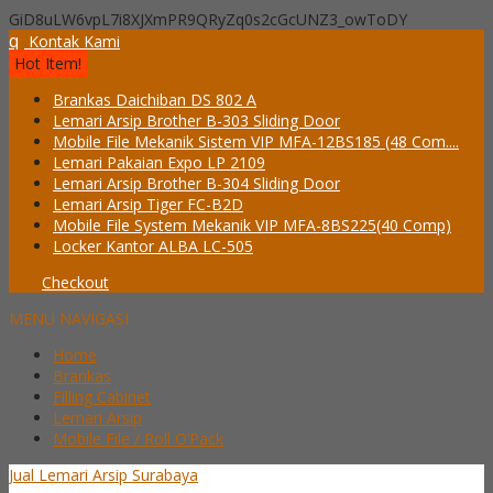
GiD8uLW6vpL7i8XJXmPR9QRyZq0s2cGcUNZ3_owToDY
q
Kontak Kami
Hot Item!
Brankas Daichiban DS 802 A
Lemari Arsip Brother B-303 Sliding Door
Mobile File Mekanik Sistem VIP MFA-12BS185 (48 Com....
Lemari Pakaian Expo LP 2109
Lemari Arsip Brother B-304 Sliding Door
Lemari Arsip Tiger FC-B2D
Mobile File System Mekanik VIP MFA-8BS225(40 Comp)
Locker Kantor ALBA LC-505
Checkout
MENU NAVIGASI
Home
Brankas
Filling Cabinet
Lemari Arsip
Mobile File / Roll O’Pack
Jual Lemari Arsip Surabaya