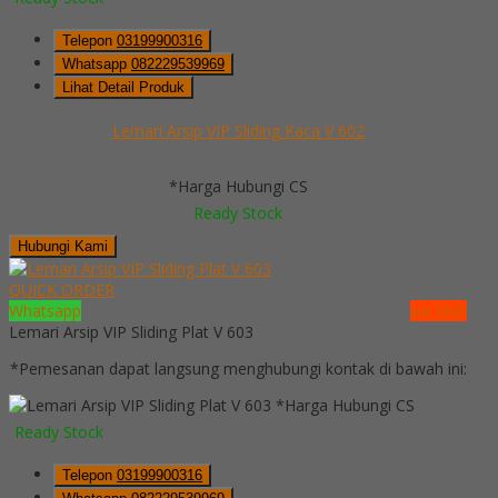
Telepon
03199900316
Whatsapp
082229539969
Lihat Detail Produk
Lemari Arsip VIP Sliding Kaca V 602
*Harga Hubungi CS
Ready Stock
Hubungi Kami
QUICK ORDER
Whatsapp
via SMS
Lemari Arsip VIP Sliding Plat V 603
*Pemesanan dapat langsung menghubungi kontak di bawah ini:
*Harga Hubungi CS
Ready Stock
Telepon
03199900316