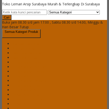
Toko Lemari Arsip Surabaya Murah & Terlengkap Di Surabaya
Cari
Buka jam 08.30 s/d jam 17.00 , Sabtu 08.30 s/d 14.00, Minggu &
Hari Besar Tutup
Semua Kategori Produk
Brankas Daichiban
Brankas Ichiban
Cash Box Daichiban
Cash Box Ichiban
Filling Cabinet Alba
Filling Cabinet Brother
Filling Cabinet Emporium
Filling Cabinet Lion
Filling Cabinet Modera
Filling Cabinet Tiger
Filling Cabinet VIP
Lemari Arsip Alba
Lemari Arsip Brother
Lemari Arsip Emporium
Lemari Arsip Importa