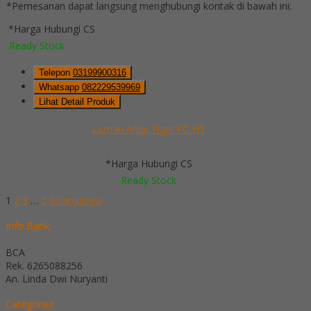
*Pemesanan dapat langsung menghubungi kontak di bawah ini:
*Harga Hubungi CS
Ready Stock
Telepon
03199900316
Whatsapp
082229539969
Lihat Detail Produk
Lemari Arsip Tiger FC-H1
*Harga Hubungi CS
Ready Stock
1
2
3
…
5
Selanjutnya
Info Bank
BCA
Rek.
6265088256
An. Linda Dwi Nuryanti
Categories