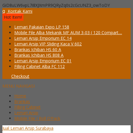
GiD8uLW6vpL7i8XJXmPR9QRyZq0s2cGcUNZ3_owToDY
q
Kontak Kami
Hot Item!
Lemari Pakaian Expo LP 158
Mobile File Alba Mekanik MF AUM 3-03 ( 120 Compart....
Lemari Arsip Emporium EC 14
Lemari Arsip VIP Sliding Kaca V 602
Brankas Ichiban HS 60 A
Brankas Ichiban HS 808 A
Lemari Arsip Emporium EC 01
Filling Cabinet Alba FC 112
Checkout
MENU NAVIGASI
Home
Brankas
Filling Cabinet
Lemari Arsip
Mobile File / Roll O’Pack
Jual Lemari Arsip Surabaya