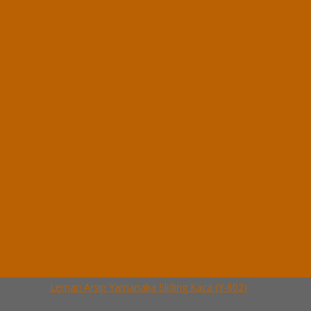
Lemari Arsip Yamanaka 2 Pintu (Y-202)
*Harga Hubungi CS
Ready Stock
Hubungi Kami
QUICK ORDER
Whatsapp
via SMS
Lemari Arsip Yamanaka Sliding Kaca (Y-602)
*Pemesanan dapat langsung menghubungi kontak di bawah ini:
*Harga Hubungi
CS
Ready Stock
Telepon
03199900316
Whatsapp
082229539969
Lihat Detail Produk
Lemari Arsip Yamanaka Sliding Kaca (Y-602)