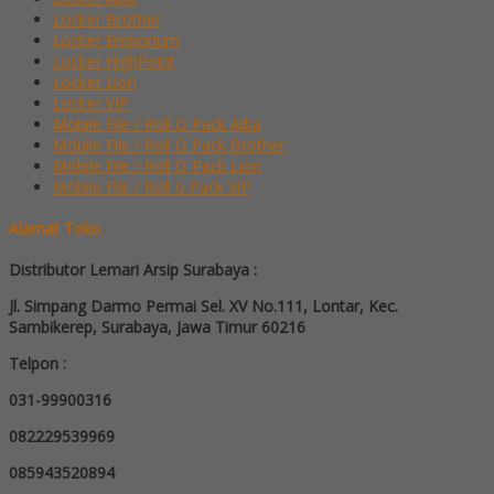
Locker Brother
Locker Emporium
Locker HighPoint
Locker Lion
Locker VIP
Mobile File / Roll O Pack Alba
Mobile File / Roll O Pack Brother
Mobile File / Roll O Pack Lion
Mobile File / Roll o Pack VIP
Alamat Toko
Distributor Lemari Arsip Surabaya :
Jl. Simpang Darmo Permai Sel. XV No.111, Lontar, Kec.
Sambikerep, Surabaya, Jawa Timur 60216
Telpon :
031-99900316
082229539969
085943520894