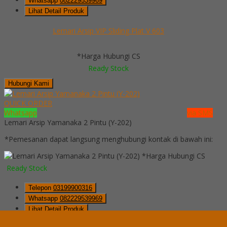
Whatsapp
082229539969
Lihat Detail Produk
Lemari Arsip VIP Sliding Plat V 603
*Harga Hubungi CS
Ready Stock
Hubungi Kami
QUICK ORDER
Whatsapp
via SMS
Lemari Arsip Yamanaka 2 Pintu (Y-202)
*Pemesanan dapat langsung menghubungi kontak di bawah ini:
*Harga Hubungi CS
Ready Stock
Telepon
03199900316
Whatsapp
082229539969
Lihat Detail Produk