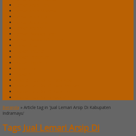
Lemari Arsip Lion
Lemari Arsip Modera
Lemari Arsip Tiger
Lemari Arsip Uno
Lemari Arsip VIP
Lemari Pakaian Expo
Lemari Pakaian Orbitrend
Locker Alba
Locker Brother
Locker Emporium
Locker HighPoint
Locker Lion
Locker VIP
Mobile File / Roll O Pack Alba
Mobile File / Roll O Pack Brother
Mobile File / Roll O Pack Lion
Mobile File / Roll o Pack VIP
Beranda
»
Article tag in 'Jual Lemari Arsip Di Kabupaten
Indramayu'
Tags
Jual Lemari Arsip Di