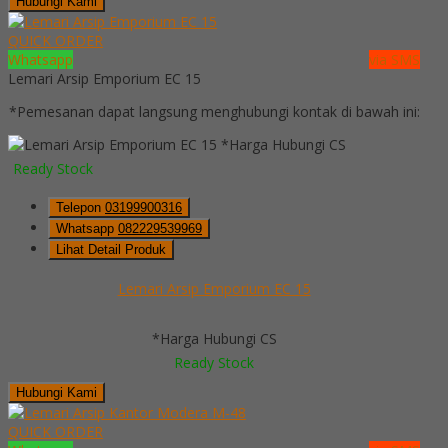
Hubungi Kami
QUICK ORDER
Whatsapp
via SMS
Lemari Arsip Emporium EC 15
*Pemesanan dapat langsung menghubungi kontak di bawah ini:
*Harga Hubungi CS
Ready Stock
Telepon
03199900316
Whatsapp
082229539969
Lihat Detail Produk
Lemari Arsip Emporium EC 15
*Harga Hubungi CS
Ready Stock
Hubungi Kami
QUICK ORDER