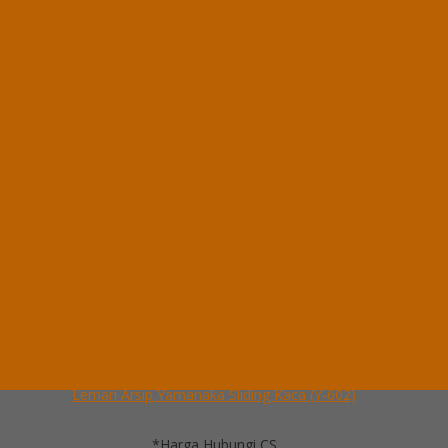
*Harga Hubungi CS
Ready Stock
Hubungi Kami
QUICK ORDER
Whatsapp
via SMS
Lemari Arsip Yamanaka Sliding Kaca (Y-602)
*Pemesanan dapat langsung menghubungi kontak di bawah ini:
*Harga Hubungi
CS
Ready Stock
Telepon
03199900316
Whatsapp
082229539969
Lihat Detail Produk
Lemari Arsip Yamanaka Sliding Kaca (Y-602)
*Harga Hubungi CS