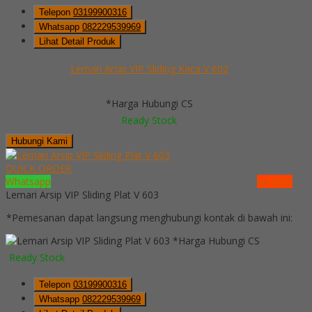
Telepon
03199900316
Whatsapp
082229539969
Lihat Detail Produk
Lemari Arsip VIP Sliding Kaca V 602
*Harga Hubungi CS
Ready Stock
Hubungi Kami
QUICK ORDER
Whatsapp
via SMS
Lemari Arsip VIP Sliding Plat V 603
*Pemesanan dapat langsung menghubungi kontak di bawah ini:
*Harga Hubungi CS
Ready Stock
Telepon
03199900316
Whatsapp
082229539969