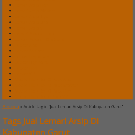
Lemari Arsip Lion
Lemari Arsip Modera
Lemari Arsip Tiger
Lemari Arsip Uno
Lemari Arsip VIP
Lemari Pakaian Expo
Lemari Pakaian Orbitrend
Locker Alba
Locker Brother
Locker Emporium
Locker HighPoint
Locker Lion
Locker VIP
Mobile File / Roll O Pack Alba
Mobile File / Roll O Pack Brother
Mobile File / Roll O Pack Lion
Mobile File / Roll o Pack VIP
Beranda
»
Article tag in 'Jual Lemari Arsip Di Kabupaten Garut'
Tags
Jual Lemari Arsip Di
Kabupaten Garut