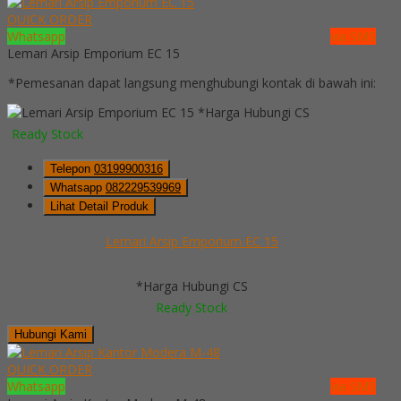
QUICK ORDER
Whatsapp
via SMS
Lemari Arsip Emporium EC 15
*Pemesanan dapat langsung menghubungi kontak di bawah ini:
*Harga Hubungi CS
Ready Stock
Telepon
03199900316
Whatsapp
082229539969
Lihat Detail Produk
Lemari Arsip Emporium EC 15
*Harga Hubungi CS
Ready Stock
Hubungi Kami
QUICK ORDER
Whatsapp
via SMS