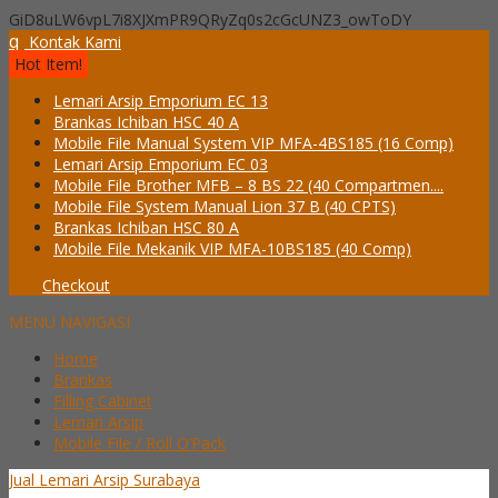
GiD8uLW6vpL7i8XJXmPR9QRyZq0s2cGcUNZ3_owToDY
q
Kontak Kami
Hot Item!
Lemari Arsip Emporium EC 13
Brankas Ichiban HSC 40 A
Mobile File Manual System VIP MFA-4BS185 (16 Comp)
Lemari Arsip Emporium EC 03
Mobile File Brother MFB – 8 BS 22 (40 Compartmen....
Mobile File System Manual Lion 37 B (40 CPTS)
Brankas Ichiban HSC 80 A
Mobile File Mekanik VIP MFA-10BS185 (40 Comp)
Checkout
MENU NAVIGASI
Home
Brankas
Filling Cabinet
Lemari Arsip
Mobile File / Roll O’Pack
Jual Lemari Arsip Surabaya