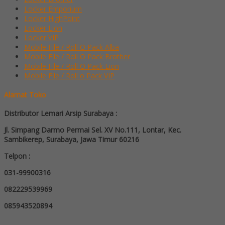
Locker Emporium
Locker HighPoint
Locker Lion
Locker VIP
Mobile File / Roll O Pack Alba
Mobile File / Roll O Pack Brother
Mobile File / Roll O Pack Lion
Mobile File / Roll o Pack VIP
Alamat Toko
Distributor Lemari Arsip Surabaya :
Jl. Simpang Darmo Permai Sel. XV No.111, Lontar, Kec.
Sambikerep, Surabaya, Jawa Timur 60216
Telpon :
031-99900316
082229539969
085943520894