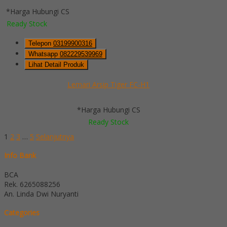
*Harga Hubungi CS
Ready Stock
Telepon
03199900316
Whatsapp
082229539969
Lihat Detail Produk
Lemari Arsip Tiger FC-H1
*Harga Hubungi CS
Ready Stock
1
2
3
…
5
Selanjutnya
Info Bank
BCA
Rek.
6265088256
An. Linda Dwi Nuryanti
Categories