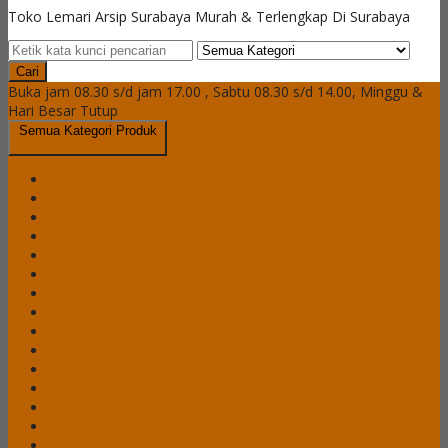
Toko Lemari Arsip Surabaya Murah & Terlengkap Di Surabaya
Cari
Buka jam 08.30 s/d jam 17.00 , Sabtu 08.30 s/d 14.00, Minggu &
Hari Besar Tutup
Semua Kategori Produk
Brankas Daichiban
Brankas Ichiban
Cash Box Daichiban
Cash Box Ichiban
Filling Cabinet Alba
Filling Cabinet Brother
Filling Cabinet Emporium
Filling Cabinet Lion
Filling Cabinet Modera
Filling Cabinet Tiger
Filling Cabinet VIP
Lemari Arsip Alba
Lemari Arsip Brother
Lemari Arsip Emporium
Lemari Arsip Importa