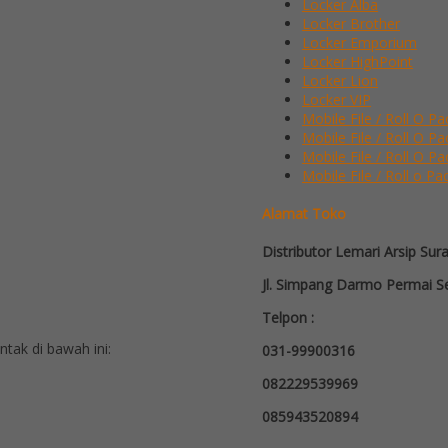
Locker Alba
Locker Brother
Locker Emporium
Locker HighPoint
Locker Lion
Locker VIP
Mobile File / Roll O Pa
Mobile File / Roll O P
Mobile File / Roll O Pa
Mobile File / Roll o Pa
Alamat Toko
Distributor Lemari Arsip Sur
Jl. Simpang Darmo Permai Se
Telpon :
ak di bawah ini:
031-99900316
082229539969
085943520894