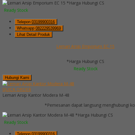
*Harga Hubungi CS
Ready Stock
Telepon
03199900316
Whatsapp
082229539969
Lihat Detail Produk
Lemari Arsip Emporium EC 15
*Harga Hubungi CS
Ready Stock
Hubungi Kami
QUICK ORDER
Lemari Arsip Kantor Modera M-48
*Pemesanan dapat langsung menghubungi kont
*Harga Hubungi CS
Ready Stock
Telepon
03199900316