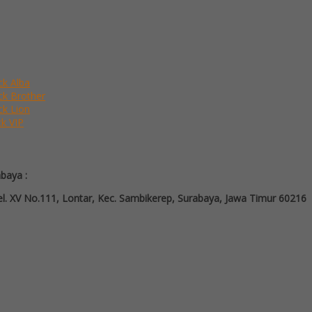
ck Alba
ack Brother
ck Lion
ck VIP
abaya :
l. XV No.111, Lontar, Kec. Sambikerep, Surabaya, Jawa Timur 60216