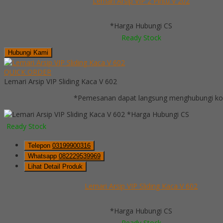
Lemari Arsip VIP 2 Pintu V 202
*Harga Hubungi CS
Ready Stock
Hubungi Kami
QUICK ORDER
Lemari Arsip VIP Sliding Kaca V 602
*Pemesanan dapat langsung menghubungi kont
*Harga Hubungi CS
Ready Stock
Telepon
03199900316
Whatsapp
082229539969
Lihat Detail Produk
Lemari Arsip VIP Sliding Kaca V 602
*Harga Hubungi CS
Ready Stock