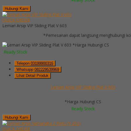
Hubungi Kami
QUICK ORDER
Lemari Arsip VIP Sliding Plat V 603
*Pemesanan dapat langsung menghubungi kont
*Harga Hubungi CS
Ready Stock
Telepon
03199900316
Whatsapp
082229539969
Lihat Detail Produk
Lemari Arsip VIP Sliding Plat V 603
*Harga Hubungi CS
Ready Stock
Hubungi Kami
QUICK ORDER