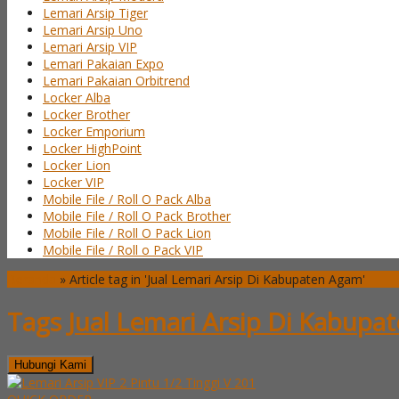
Lemari Arsip Tiger
Lemari Arsip Uno
Lemari Arsip VIP
Lemari Pakaian Expo
Lemari Pakaian Orbitrend
Locker Alba
Locker Brother
Locker Emporium
Locker HighPoint
Locker Lion
Locker VIP
Mobile File / Roll O Pack Alba
Mobile File / Roll O Pack Brother
Mobile File / Roll O Pack Lion
Mobile File / Roll o Pack VIP
Beranda
»
Article tag in 'Jual Lemari Arsip Di Kabupaten Agam'
Tags
Jual Lemari Arsip Di Kabup
Hubungi Kami