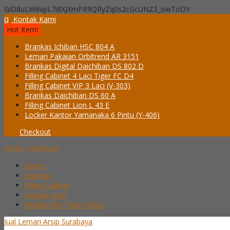
GiD8uLW6vpL7i8XJXmPR9QRyZq0s2cGcUNZ3_owToDY
q
Kontak Kami
Hot Item!
Brankas Ichiban HSC 804 A
Lemari Pakaian Orbitrend AR 3151
Brankas Digital Daichiban DS 802 D
Filling Cabinet 4 Laci Tiger FC D4
Filling Cabinet VIP 3 Laci (V-303)
Brankas Daichiban DS 60 A
Filling Cabinet Lion L 43 E
Locker Kantor Yamanaka 6 Pintu (Y-406)
Checkout
MENU NAVIGASI
Home
Brankas
Filling Cabinet
Lemari Arsip
Mobile File / Roll O’Pack
Jual Lemari Arsip Surabaya