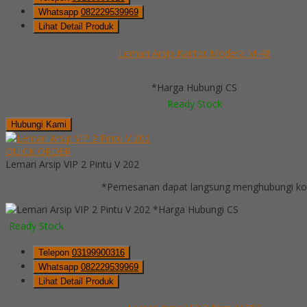
Whatsapp
082229539969
Lihat Detail Produk
Lemari Arsip Kantor Modera M-48
*Harga Hubungi CS
Ready Stock
Hubungi Kami
QUICK ORDER
Lemari Arsip VIP 2 Pintu V 202
*Pemesanan dapat langsung menghubungi kont
*Harga Hubungi CS
Ready Stock
Telepon
03199900316
Whatsapp
082229539969
Lihat Detail Produk