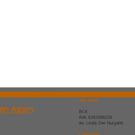
SIDEBAR
Info Bank
aten Agam
BCA
Rek.
6265088256
An. Linda Dwi Nuryanti
Categories