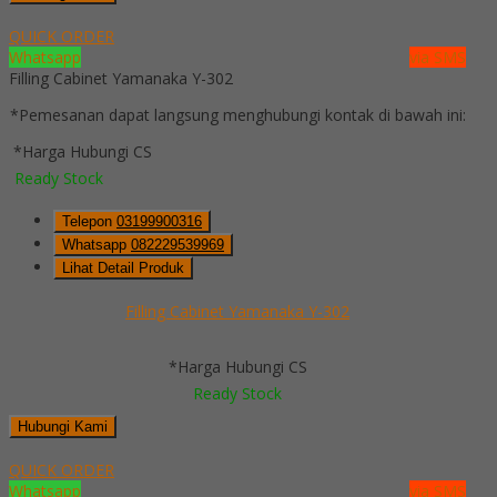
QUICK ORDER
Whatsapp
via SMS
Filling Cabinet Yamanaka Y-302
*Pemesanan dapat langsung menghubungi kontak di bawah ini:
*Harga Hubungi CS
Ready Stock
Telepon
03199900316
Whatsapp
082229539969
Lihat Detail Produk
Filling Cabinet Yamanaka Y-302
*Harga Hubungi CS
Ready Stock
Hubungi Kami
QUICK ORDER
Whatsapp
via SMS