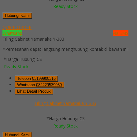
Ready Stock
Hubungi Kami
QUICK ORDER
Whatsapp
via SMS
Filling Cabinet Yamanaka Y-303
*Pemesanan dapat langsung menghubungi kontak di bawah ini:
*Harga Hubungi CS
Ready Stock
Telepon
03199900316
Whatsapp
082229539969
Lihat Detail Produk
Filling Cabinet Yamanaka Y-303
*Harga Hubungi CS
Ready Stock
Hubungi Kami