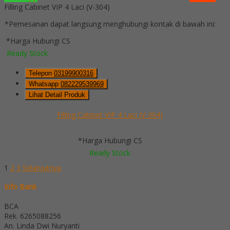
Filling Cabinet VIP 4 Laci (V-304)
*Pemesanan dapat langsung menghubungi kontak di bawah ini:
*Harga Hubungi CS
Ready Stock
Telepon
03199900316
Whatsapp
082229539969
Lihat Detail Produk
Filling Cabinet VIP 4 Laci (V-304)
*Harga Hubungi CS
Ready Stock
1
2
3
Selanjutnya
Info Bank
BCA
Rek.
6265088256
An. Linda Dwi Nuryanti