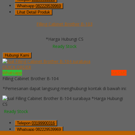
Whatsapp
082229539969
Lihat Detail Produk
Filling Cabinet Brother B-103
*Harga Hubungi CS
Ready Stock
Hubungi Kami
QUICK ORDER
Whatsapp
via SMS
Filling Cabinet Brother B-104
*Pemesanan dapat langsung menghubungi kontak di bawah ini:
*Harga Hubungi
CS
Ready Stock
Telepon
03199900316
Whatsapp
082229539969