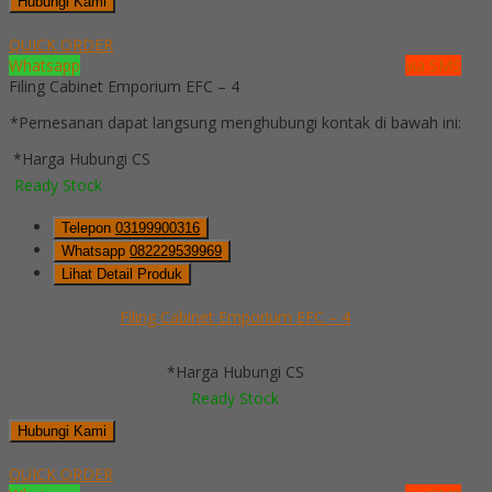
Hubungi Kami
QUICK ORDER
Whatsapp
via SMS
Filing Cabinet Emporium EFC – 4
*Pemesanan dapat langsung menghubungi kontak di bawah ini:
*Harga Hubungi CS
Ready Stock
Telepon
03199900316
Whatsapp
082229539969
Lihat Detail Produk
Filing Cabinet Emporium EFC – 4
*Harga Hubungi CS
Ready Stock
Hubungi Kami
QUICK ORDER