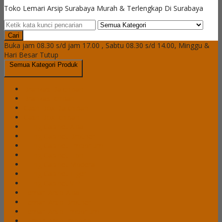
Toko Lemari Arsip Surabaya Murah & Terlengkap Di Surabaya
Cari
Buka jam 08.30 s/d jam 17.00 , Sabtu 08.30 s/d 14.00, Minggu &
Hari Besar Tutup
Semua Kategori Produk
Brankas Daichiban
Brankas Ichiban
Cash Box Daichiban
Cash Box Ichiban
Filling Cabinet Alba
Filling Cabinet Brother
Filling Cabinet Emporium
Filling Cabinet Lion
Filling Cabinet Modera
Filling Cabinet Tiger
Filling Cabinet VIP
Lemari Arsip Alba
Lemari Arsip Brother
Lemari Arsip Emporium
Lemari Arsip Importa