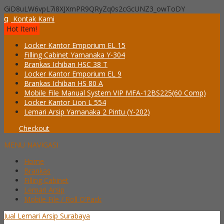
GiD8uLW6vpL7i8XJXmPR9QRyZq0s2cGcUNZ3_owToDY
q
Kontak Kami
Hot Item!
Locker Kantor Emporium EL 15
Filling Cabinet Yamanaka Y-304
Brankas Ichiban HSC 38 T
Locker Kantor Emporium EL 9
Brankas Ichiban HS 80 A
Mobile File Manual System VIP MFA-12BS225(60 Comp)
Locker Kantor Lion L 554
Lemari Arsip Yamanaka 2 Pintu (Y-202)
Checkout
MENU NAVIGASI
Home
Brankas
Filling Cabinet
Lemari Arsip
Mobile File / Roll O’Pack
Jual Lemari Arsip Surabaya