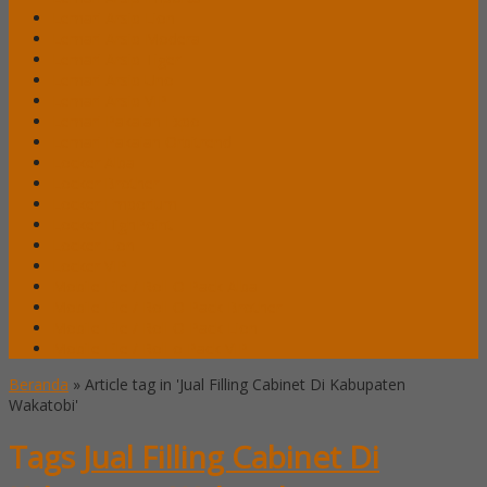
Lemari Arsip Lion
Lemari Arsip Modera
Lemari Arsip Tiger
Lemari Arsip Uno
Lemari Arsip VIP
Lemari Pakaian Expo
Lemari Pakaian Orbitrend
Locker Alba
Locker Brother
Locker Emporium
Locker HighPoint
Locker Lion
Locker VIP
Mobile File / Roll O Pack Alba
Mobile File / Roll O Pack Brother
Mobile File / Roll O Pack Lion
Mobile File / Roll o Pack VIP
Beranda
»
Article tag in 'Jual Filling Cabinet Di Kabupaten
Wakatobi'
Tags
Jual Filling Cabinet Di