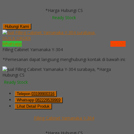
*Harga Hubungi CS
Ready Stock
Hubungi Kami
QUICK ORDER
Whatsapp
via SMS
Filling Cabinet Yamanaka Y-304
*Pemesanan dapat langsung menghubungi kontak di bawah ini:
*Harga
Hubungi CS
Ready Stock
Telepon
03199900316
Whatsapp
082229539969
Lihat Detail Produk
Filling Cabinet Yamanaka Y-304
*Harga Hubungi CS