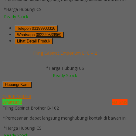
*Harga Hubungi CS
Ready Stock
Telepon
03199900316
Whatsapp
082229539969
Lihat Detail Produk
Filing Cabinet Emporium EFC – 2
*Harga Hubungi CS
Ready Stock
Hubungi Kami
QUICK ORDER
Whatsapp
via SMS
Filling Cabinet Brother B-102
*Pemesanan dapat langsung menghubungi kontak di bawah ini:
*Harga Hubungi CS
Ready Stock