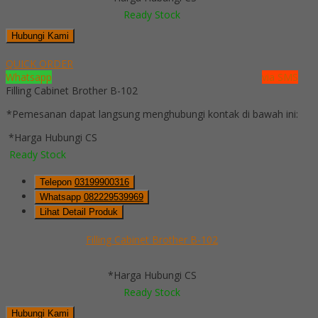
Ready Stock
Hubungi Kami
QUICK ORDER
Whatsapp
via SMS
Filling Cabinet Brother B-102
*Pemesanan dapat langsung menghubungi kontak di bawah ini:
*Harga Hubungi CS
Ready Stock
Telepon
03199900316
Whatsapp
082229539969
Lihat Detail Produk
Filling Cabinet Brother B-102
*Harga Hubungi CS
Ready Stock
Hubungi Kami