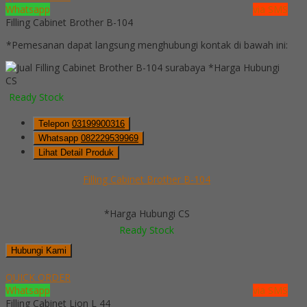
Whatsapp
via SMS
Filling Cabinet Brother B-104
*Pemesanan dapat langsung menghubungi kontak di bawah ini:
*Harga Hubungi
CS
Ready Stock
Telepon
03199900316
Whatsapp
082229539969
Lihat Detail Produk
Filling Cabinet Brother B-104
*Harga Hubungi CS
Ready Stock
Hubungi Kami
QUICK ORDER
Whatsapp
via SMS
Filling Cabinet Lion L 44