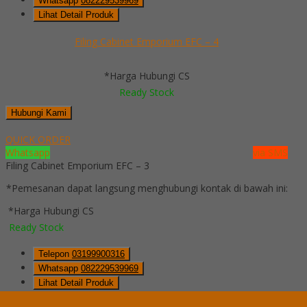
Whatsapp
082229539969
Lihat Detail Produk
Filing Cabinet Emporium EFC – 4
*Harga Hubungi CS
Ready Stock
Hubungi Kami
QUICK ORDER
Whatsapp
via SMS
Filing Cabinet Emporium EFC – 3
*Pemesanan dapat langsung menghubungi kontak di bawah ini:
*Harga Hubungi CS
Ready Stock
Telepon
03199900316
Whatsapp
082229539969
Lihat Detail Produk