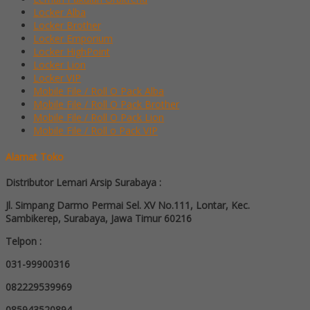
Locker Alba
Locker Brother
Locker Emporium
Locker HighPoint
Locker Lion
Locker VIP
Mobile File / Roll O Pack Alba
Mobile File / Roll O Pack Brother
Mobile File / Roll O Pack Lion
Mobile File / Roll o Pack VIP
Alamat Toko
Distributor Lemari Arsip Surabaya :
Jl. Simpang Darmo Permai Sel. XV No.111, Lontar, Kec.
Sambikerep, Surabaya, Jawa Timur 60216
Telpon :
031-99900316
082229539969
085943520894