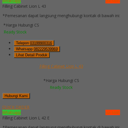
Whatsapp
via SMS
Filling Cabinet Lion L 43
*Pemesanan dapat langsung menghubungi kontak di bawah ini:
*Harga Hubungi CS
Ready Stock
Telepon
03199900316
Whatsapp
082229539969
Lihat Detail Produk
Filling Cabinet Lion L 43
*Harga Hubungi CS
Ready Stock
Hubungi Kami
QUICK ORDER
Whatsapp
via SMS
Filling Cabinet Lion L 42 E
*Pemesanan dapat langsung menghubungi kontak di bawah ini: