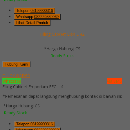
Telepon
03199900316
Whatsapp
082229539969
Lihat Detail Produk
Filling Cabinet Lion L 42
*Harga Hubungi CS
Ready Stock
Hubungi Kami
QUICK ORDER
Whatsapp
via SMS
Filing Cabinet Emporium EFC – 4
*Pemesanan dapat langsung menghubungi kontak di bawah ini:
*Harga Hubungi CS
Ready Stock
Telepon
03199900316