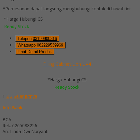
*Pemesanan dapat langsung menghubungi kontak di bawah ini:
*Harga Hubungi CS
Ready Stock
Telepon
03199900316
Whatsapp
082229539969
Lihat Detail Produk
Filling Cabinet Lion L 44
*Harga Hubungi CS
Ready Stock
1
2
3
Selanjutnya
Info Bank
BCA
Rek.
6265088256
An. Linda Dwi Nuryanti