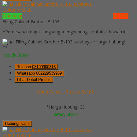
QUICK ORDER
Whatsapp
via SMS
Filling Cabinet Brother B-103
*Pemesanan dapat langsung menghubungi kontak di bawah ini:
*Harga Hubungi
CS
Ready Stock
Telepon
03199900316
Whatsapp
082229539969
Lihat Detail Produk
Filling Cabinet Brother B-103
*Harga Hubungi CS
Ready Stock
Hubungi Kami
QUICK ORDER