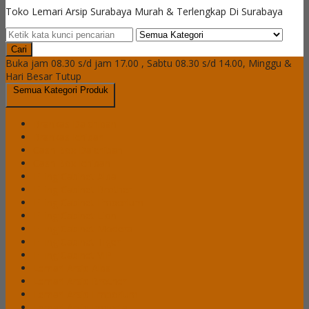
Toko Lemari Arsip Surabaya Murah & Terlengkap Di Surabaya
Cari
Buka jam 08.30 s/d jam 17.00 , Sabtu 08.30 s/d 14.00, Minggu &
Hari Besar Tutup
Semua Kategori Produk
Brankas Daichiban
Brankas Ichiban
Cash Box Daichiban
Cash Box Ichiban
Filling Cabinet Alba
Filling Cabinet Brother
Filling Cabinet Emporium
Filling Cabinet Lion
Filling Cabinet Modera
Filling Cabinet Tiger
Filling Cabinet VIP
Lemari Arsip Alba
Lemari Arsip Brother
Lemari Arsip Emporium
Lemari Arsip Importa