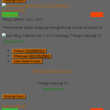
Hubungi Kami
QUICK ORDER
Whatsapp
via SMS
Filling Cabinet Lion L 43 E
*Pemesanan dapat langsung menghubungi kontak di bawah ini:
*Harga Hubungi CS
Ready Stock
Telepon
03199900316
Whatsapp
082229539969
Lihat Detail Produk
Filling Cabinet Lion L 43 E
*Harga Hubungi CS
Ready Stock
Hubungi Kami
QUICK ORDER