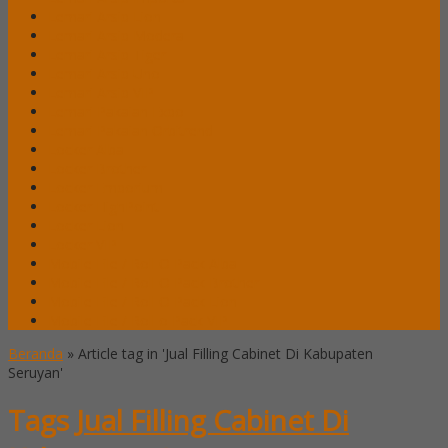
Lemari Arsip Lion
Lemari Arsip Modera
Lemari Arsip Tiger
Lemari Arsip Uno
Lemari Arsip VIP
Lemari Pakaian Expo
Lemari Pakaian Orbitrend
Locker Alba
Locker Brother
Locker Emporium
Locker HighPoint
Locker Lion
Locker VIP
Mobile File / Roll O Pack Alba
Mobile File / Roll O Pack Brother
Mobile File / Roll O Pack Lion
Mobile File / Roll o Pack VIP
Beranda
»
Article tag in 'Jual Filling Cabinet Di Kabupaten
Seruyan'
Tags
Jual Filling Cabinet Di