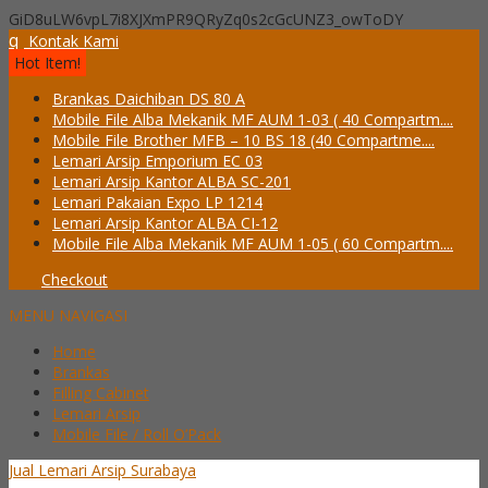
GiD8uLW6vpL7i8XJXmPR9QRyZq0s2cGcUNZ3_owToDY
q
Kontak Kami
Hot Item!
Brankas Daichiban DS 80 A
Mobile File Alba Mekanik MF AUM 1-03 ( 40 Compartm....
Mobile File Brother MFB – 10 BS 18 (40 Compartme....
Lemari Arsip Emporium EC 03
Lemari Arsip Kantor ALBA SC-201
Lemari Pakaian Expo LP 1214
Lemari Arsip Kantor ALBA CI-12
Mobile File Alba Mekanik MF AUM 1-05 ( 60 Compartm....
Checkout
MENU NAVIGASI
Home
Brankas
Filling Cabinet
Lemari Arsip
Mobile File / Roll O’Pack
Jual Lemari Arsip Surabaya