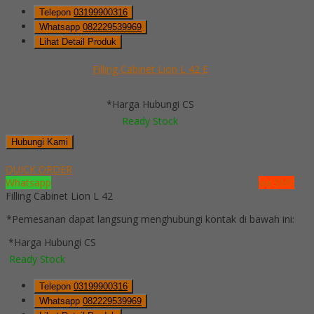
Telepon
03199900316
Whatsapp
082229539969
Lihat Detail Produk
Filling Cabinet Lion L 42 E
*Harga Hubungi CS
Ready Stock
Hubungi Kami
QUICK ORDER
Whatsapp
via SMS
Filling Cabinet Lion L 42
*Pemesanan dapat langsung menghubungi kontak di bawah ini:
*Harga Hubungi CS
Ready Stock
Telepon
03199900316
Whatsapp
082229539969