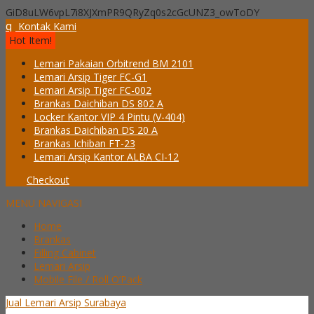
GiD8uLW6vpL7i8XJXmPR9QRyZq0s2cGcUNZ3_owToDY
q
Kontak Kami
Hot Item!
Lemari Pakaian Orbitrend BM 2101
Lemari Arsip Tiger FC-G1
Lemari Arsip Tiger FC-002
Brankas Daichiban DS 802 A
Locker Kantor VIP 4 Pintu (V-404)
Brankas Daichiban DS 20 A
Brankas Ichiban FT-23
Lemari Arsip Kantor ALBA CI-12
Checkout
MENU NAVIGASI
Home
Brankas
Filling Cabinet
Lemari Arsip
Mobile File / Roll O’Pack
Jual Lemari Arsip Surabaya