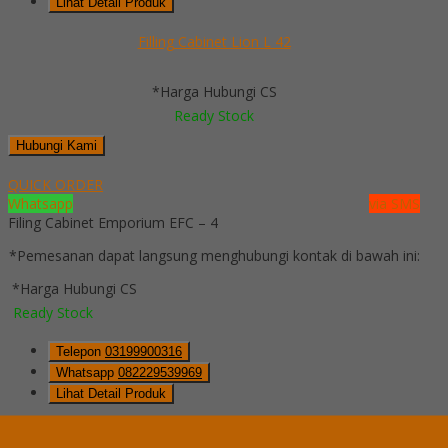
Lihat Detail Produk
Filling Cabinet Lion L 42
*Harga Hubungi CS
Ready Stock
Hubungi Kami
QUICK ORDER
Whatsapp
via SMS
Filing Cabinet Emporium EFC – 4
*Pemesanan dapat langsung menghubungi kontak di bawah ini:
*Harga Hubungi CS
Ready Stock
Telepon
03199900316
Whatsapp
082229539969
Lihat Detail Produk
Filing Cabinet Emporium EFC – 4