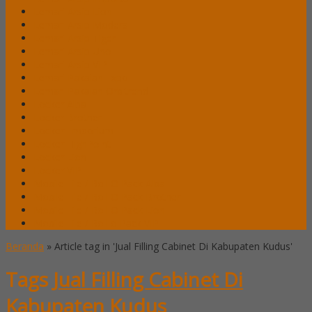
Lemari Arsip Lion
Lemari Arsip Modera
Lemari Arsip Tiger
Lemari Arsip Uno
Lemari Arsip VIP
Lemari Pakaian Expo
Lemari Pakaian Orbitrend
Locker Alba
Locker Brother
Locker Emporium
Locker HighPoint
Locker Lion
Locker VIP
Mobile File / Roll O Pack Alba
Mobile File / Roll O Pack Brother
Mobile File / Roll O Pack Lion
Mobile File / Roll o Pack VIP
Beranda
»
Article tag in 'Jual Filling Cabinet Di Kabupaten Kudus'
Tags
Jual Filling Cabinet Di
Kabupaten Kudus