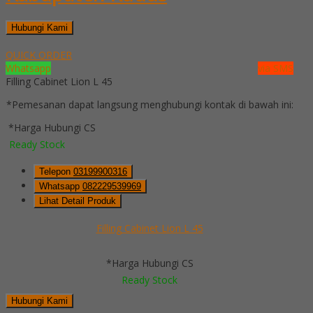
Hubungi Kami
QUICK ORDER
Whatsapp
via SMS
Filling Cabinet Lion L 45
*Pemesanan dapat langsung menghubungi kontak di bawah ini:
*Harga Hubungi CS
Ready Stock
Telepon
03199900316
Whatsapp
082229539969
Lihat Detail Produk
Filling Cabinet Lion L 45
*Harga Hubungi CS
Ready Stock
Hubungi Kami