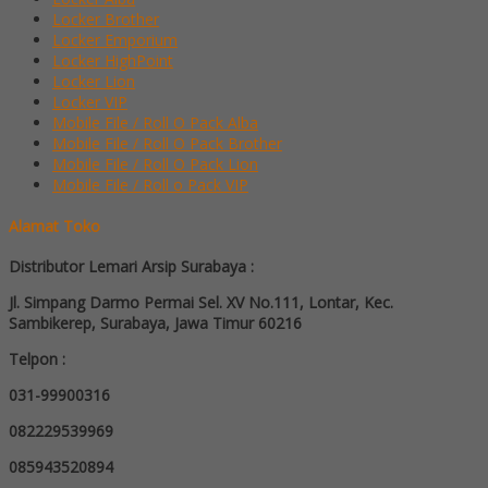
Locker Brother
Locker Emporium
Locker HighPoint
Locker Lion
Locker VIP
Mobile File / Roll O Pack Alba
Mobile File / Roll O Pack Brother
Mobile File / Roll O Pack Lion
Mobile File / Roll o Pack VIP
Alamat Toko
Distributor Lemari Arsip Surabaya :
Jl. Simpang Darmo Permai Sel. XV No.111, Lontar, Kec.
Sambikerep, Surabaya, Jawa Timur 60216
Telpon :
031-99900316
082229539969
085943520894