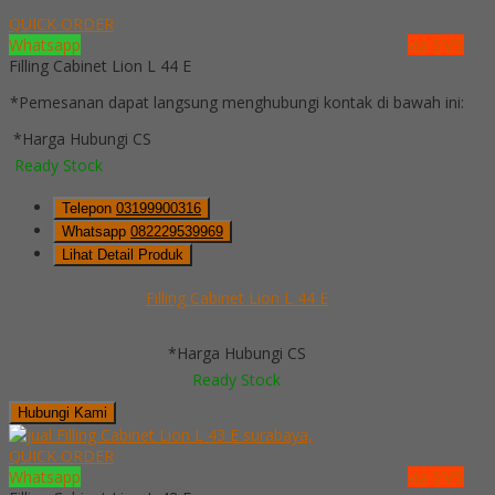
QUICK ORDER
Whatsapp
via SMS
Filling Cabinet Lion L 44 E
*Pemesanan dapat langsung menghubungi kontak di bawah ini:
*Harga Hubungi CS
Ready Stock
Telepon
03199900316
Whatsapp
082229539969
Lihat Detail Produk
Filling Cabinet Lion L 44 E
*Harga Hubungi CS
Ready Stock
Hubungi Kami
QUICK ORDER
Whatsapp
via SMS