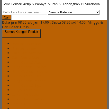
Toko Lemari Arsip Surabaya Murah & Terlengkap Di Surabaya
Cari
Buka jam 08.30 s/d jam 17.00 , Sabtu 08.30 s/d 14.00, Minggu &
Hari Besar Tutup
Semua Kategori Produk
Brankas Daichiban
Brankas Ichiban
Cash Box Daichiban
Cash Box Ichiban
Filling Cabinet Alba
Filling Cabinet Brother
Filling Cabinet Emporium
Filling Cabinet Lion
Filling Cabinet Modera
Filling Cabinet Tiger
Filling Cabinet VIP
Lemari Arsip Alba
Lemari Arsip Brother
Lemari Arsip Emporium
Lemari Arsip Importa