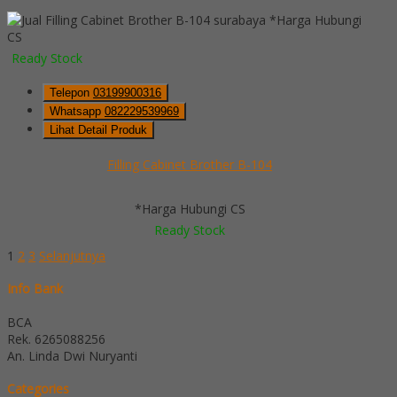
*Harga Hubungi
CS
Ready Stock
Telepon
03199900316
Whatsapp
082229539969
Lihat Detail Produk
Filling Cabinet Brother B-104
*Harga Hubungi CS
Ready Stock
1
2
3
Selanjutnya
Info Bank
BCA
Rek.
6265088256
An. Linda Dwi Nuryanti
Categories