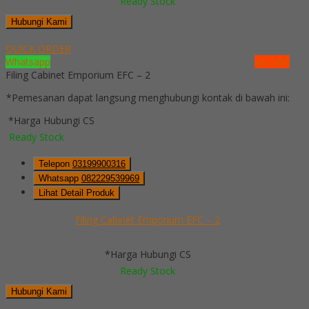
Ready Stock
Hubungi Kami
QUICK ORDER
Whatsapp
via SMS
Filing Cabinet Emporium EFC – 2
*Pemesanan dapat langsung menghubungi kontak di bawah ini:
*Harga Hubungi CS
Ready Stock
Telepon
03199900316
Whatsapp
082229539969
Lihat Detail Produk
Filing Cabinet Emporium EFC – 2
*Harga Hubungi CS
Ready Stock
Hubungi Kami