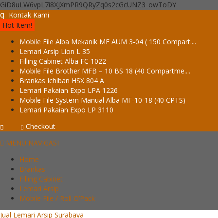
GiD8uLW6vpL7i8XJXmPR9QRyZq0s2cGcUNZ3_owToDY
q
Kontak Kami
Hot Item!
Mobile File Alba Mekanik MF AUM 3-04 ( 150 Compart....
Lemari Arsip Lion L 35
Filling Cabinet Alba FC 1022
Mobile File Brother MFB – 10 BS 18 (40 Compartme....
Brankas Ichiban HSX 804 A
Lemari Pakaian Expo LPA 1226
Mobile File System Manual Alba MF-10-18 (40 CPTS)
Lemari Pakaian Expo LP 3110
Checkout
MENU NAVIGASI
Home
Brankas
Filling Cabinet
Lemari Arsip
Mobile File / Roll O’Pack
Jual Lemari Arsip Surabaya