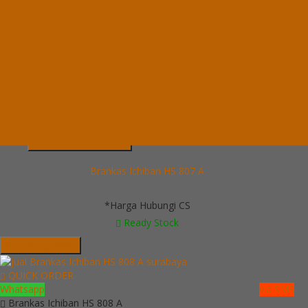
Brankas Ichiban HS 807 A
*Pemesanan dapat langsung menghubungi kontak di bawah ini:
*Harga Hubungi CS
Ready Stock
Telepon
03199900316
Whatsapp
082229539969
Lihat Detail Produk
Brankas Ichiban HS 807 A
*Harga Hubungi CS
Ready Stock
Hubungi Kami
QUICK ORDER
Whatsapp
via SMS
Brankas Ichiban HS 808 A