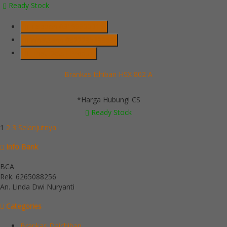
Ready Stock
Telepon
03199900316
Whatsapp
082229539969
Lihat Detail Produk
Brankas Ichiban HSX 802 A
*Harga Hubungi CS
Ready Stock
1
2
3
Selanjutnya
Info Bank
BCA
Rek.
6265088256
An. Linda Dwi Nuryanti
Categories
Brankas Daichiban