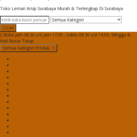
Toko Lemari Arsip Surabaya Murah & Terlengkap Di Surabaya
Cari
Buka jam 08.30 s/d jam 17.00 , Sabtu 08.30 s/d 14.00, Minggu &
Hari Besar Tutup
Semua Kategori Produk
Brankas Daichiban
Brankas Ichiban
Cash Box Daichiban
Cash Box Ichiban
Filling Cabinet Alba
Filling Cabinet Brother
Filling Cabinet Emporium
Filling Cabinet Lion
Filling Cabinet Modera
Filling Cabinet Tiger
Filling Cabinet VIP
Lemari Arsip Alba
Lemari Arsip Brother