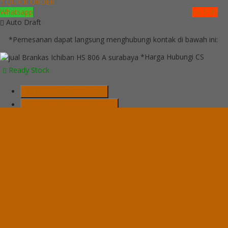
QUICK ORDER
Whatsapp
via SMS
Auto Draft
*Pemesanan dapat langsung menghubungi kontak di bawah ini:
*Harga Hubungi CS
Ready Stock
Telepon
03199900316
Whatsapp
082229539969
Lihat Detail Produk
Auto Draft
*Harga Hubungi CS
Ready Stock
Hubungi Kami
QUICK ORDER
Whatsapp
via SMS