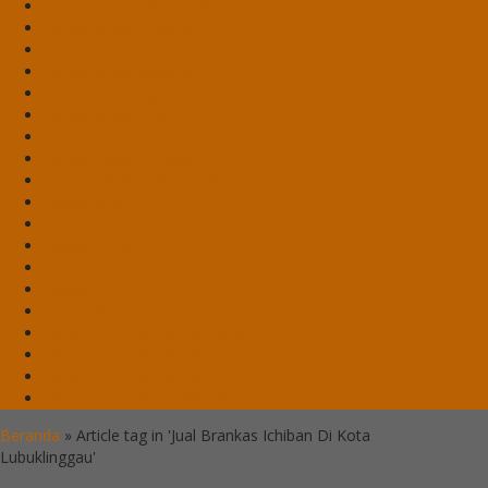
Lemari Arsip Emporium
Lemari Arsip Importa
Lemari Arsip Lion
Lemari Arsip Modera
Lemari Arsip Tiger
Lemari Arsip Uno
Lemari Arsip VIP
Lemari Pakaian Expo
Lemari Pakaian Orbitrend
Locker Alba
Locker Brother
Locker Emporium
Locker HighPoint
Locker Lion
Locker VIP
Mobile File / Roll O Pack Alba
Mobile File / Roll O Pack Brother
Mobile File / Roll O Pack Lion
Mobile File / Roll o Pack VIP
Beranda
»
Article tag in 'Jual Brankas Ichiban Di Kota
Lubuklinggau'