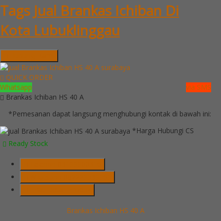
Tags
Jual Brankas Ichiban Di
Kota Lubuklinggau
Hubungi Kami
QUICK ORDER
Whatsapp
via SMS
Brankas Ichiban HS 40 A
*Pemesanan dapat langsung menghubungi kontak di bawah ini:
*Harga Hubungi CS
Ready Stock
Telepon
03199900316
Whatsapp
082229539969
Lihat Detail Produk
Brankas Ichiban HS 40 A