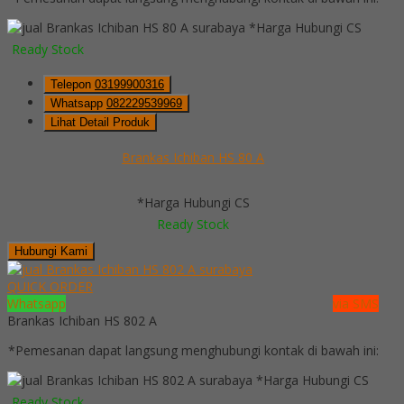
*Harga Hubungi CS
Ready Stock
Telepon
03199900316
Whatsapp
082229539969
Lihat Detail Produk
Brankas Ichiban HS 80 A
*Harga Hubungi CS
Ready Stock
Hubungi Kami
QUICK ORDER
Whatsapp
via SMS
Brankas Ichiban HS 802 A
*Pemesanan dapat langsung menghubungi kontak di bawah ini:
*Harga Hubungi CS
Ready Stock