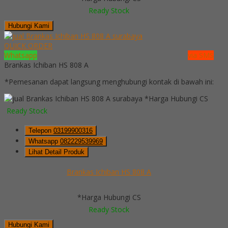
Ready Stock
Hubungi Kami
QUICK ORDER
Whatsapp
via SMS
Brankas Ichiban HS 808 A
*Pemesanan dapat langsung menghubungi kontak di bawah ini:
*Harga Hubungi CS
Ready Stock
Telepon
03199900316
Whatsapp
082229539969
Lihat Detail Produk
Brankas Ichiban HS 808 A
*Harga Hubungi CS
Ready Stock
Hubungi Kami