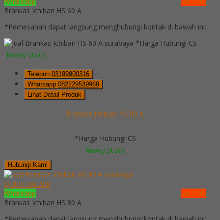
Whatsapp
via SMS
Brankas Ichiban HS 60 A
*Pemesanan dapat langsung menghubungi kontak di bawah ini:
*Harga Hubungi CS
Ready Stock
Telepon
03199900316
Whatsapp
082229539969
Lihat Detail Produk
Brankas Ichiban HS 60 A
*Harga Hubungi CS
Ready Stock
Hubungi Kami
QUICK ORDER
Whatsapp
via SMS
Brankas Ichiban HS 80 A
*Pemesanan dapat langsung menghubungi kontak di bawah ini: