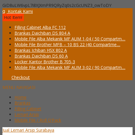
GiD8uLW6vpL7i8XJXmPR9QRyZq0s2cGcUNZ3_owToDY
q
Kontak Kami
Hot Item!
Filling Cabinet Alba FC 112
Brankas Daichiban DS 804 A
Mobile File Alba Mekanik MF AUM 1-04 ( 50 Compartm....
Mobile File Brother MFB – 10 BS 22 (40 Compartme....
Brankas Ichiban HSX 802 A
Brankas Daichiban DS 60 A
Locker Kantor Brother B 705-3
Mobile File Alba Mekanik MF AUM 3-02 ( 90 Compartm....
Checkout
MENU NAVIGASI
Home
Brankas
Filling Cabinet
Lemari Arsip
Mobile File / Roll O’Pack
Jual Lemari Arsip Surabaya