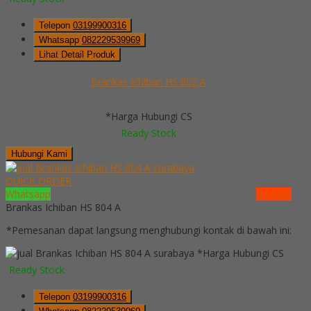
Telepon
03199900316
Whatsapp
082229539969
Lihat Detail Produk
Brankas Ichiban HS 802 A
*Harga Hubungi CS
Ready Stock
Hubungi Kami
QUICK ORDER
Whatsapp
via SMS
Brankas Ichiban HS 804 A
*Pemesanan dapat langsung menghubungi kontak di bawah ini:
*Harga Hubungi CS
Ready Stock
Telepon
03199900316