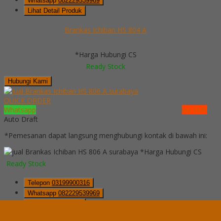
Whatsapp
082229539969
Lihat Detail Produk
Brankas Ichiban HS 804 A
*Harga Hubungi CS
Ready Stock
Hubungi Kami
QUICK ORDER
Whatsapp
via SMS
Auto Draft
*Pemesanan dapat langsung menghubungi kontak di bawah ini:
*Harga Hubungi CS
Ready Stock
Telepon
03199900316
Whatsapp
082229539969
Lihat Detail Produk