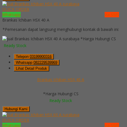
QUICK ORDER
Whatsapp
via SMS
Brankas Ichiban HSX 40 A
*Pemesanan dapat langsung menghubungi kontak di bawah ini:
*Harga Hubungi CS
Ready Stock
Telepon
03199900316
Whatsapp
082229539969
Lihat Detail Produk
Brankas Ichiban HSX 40 A
*Harga Hubungi CS
Ready Stock
Hubungi Kami
QUICK ORDER
Whatsapp
via SMS