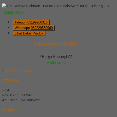
*Harga Hubungi CS
Ready Stock
Telepon
03199900316
Whatsapp
082229539969
Lihat Detail Produk
Brankas Ichiban HSX 802 A
*Harga Hubungi CS
Ready Stock
1
2
3
Selanjutnya
Info Bank
BCA
Rek.
6265088256
An. Linda Dwi Nuryanti
Categories