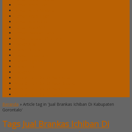
Lemari Arsip Lion
Lemari Arsip Modera
Lemari Arsip Tiger
Lemari Arsip Uno
Lemari Arsip VIP
Lemari Pakaian Expo
Lemari Pakaian Orbitrend
Locker Alba
Locker Brother
Locker Emporium
Locker HighPoint
Locker Lion
Locker VIP
Mobile File / Roll O Pack Alba
Mobile File / Roll O Pack Brother
Mobile File / Roll O Pack Lion
Mobile File / Roll o Pack VIP
Beranda
»
Article tag in 'Jual Brankas Ichiban Di Kabupaten
Gorontalo'
Tags
Jual Brankas Ichiban Di