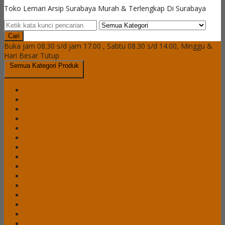
Toko Lemari Arsip Surabaya Murah & Terlengkap Di Surabaya
Cari
Buka jam 08.30 s/d jam 17.00 , Sabtu 08.30 s/d 14.00, Minggu &
Hari Besar Tutup
Semua Kategori Produk
Brankas Daichiban
Brankas Ichiban
Cash Box Daichiban
Cash Box Ichiban
Filling Cabinet Alba
Filling Cabinet Brother
Filling Cabinet Emporium
Filling Cabinet Lion
Filling Cabinet Modera
Filling Cabinet Tiger
Filling Cabinet VIP
Lemari Arsip Alba
Lemari Arsip Brother
Lemari Arsip Emporium
Lemari Arsip Importa