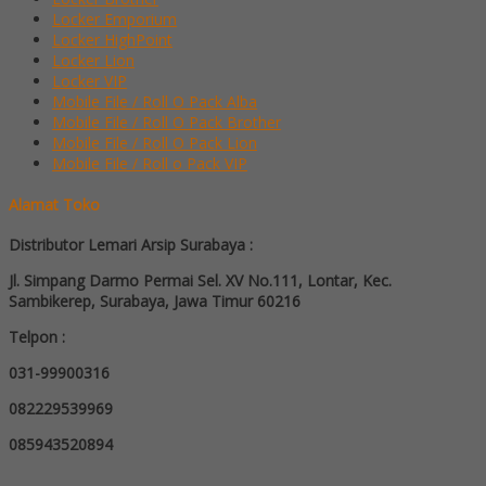
Locker Emporium
Locker HighPoint
Locker Lion
Locker VIP
Mobile File / Roll O Pack Alba
Mobile File / Roll O Pack Brother
Mobile File / Roll O Pack Lion
Mobile File / Roll o Pack VIP
Alamat Toko
Distributor Lemari Arsip Surabaya :
Jl. Simpang Darmo Permai Sel. XV No.111, Lontar, Kec.
Sambikerep, Surabaya, Jawa Timur 60216
Telpon :
031-99900316
082229539969
085943520894