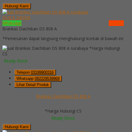
Hubungi Kami
QUICK ORDER
Whatsapp
via SMS
Brankas Daichiban DS 808 A
*Pemesanan dapat langsung menghubungi kontak di bawah ini:
*Harga Hubungi
CS
Ready Stock
Telepon
03199900316
Whatsapp
082229539969
Lihat Detail Produk
Brankas Daichiban DS 808 A
*Harga Hubungi CS
Ready Stock
Hubungi Kami