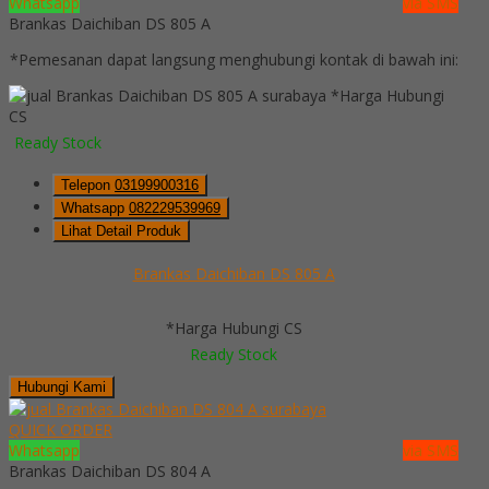
Whatsapp
via SMS
Brankas Daichiban DS 805 A
*Pemesanan dapat langsung menghubungi kontak di bawah ini:
*Harga Hubungi
CS
Ready Stock
Telepon
03199900316
Whatsapp
082229539969
Lihat Detail Produk
Brankas Daichiban DS 805 A
*Harga Hubungi CS
Ready Stock
Hubungi Kami
QUICK ORDER
Whatsapp
via SMS
Brankas Daichiban DS 804 A