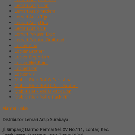
Lemari Arsip Lion
Lemari Arsip Modera
Lemari Arsip Tiger
Lemari Arsip Uno
Lemari Arsip VIP
Lemari Pakaian Expo
Lemari Pakaian Orbitrend
Locker Alba
Locker Brother
Locker Emporium
Locker HighPoint
Locker Lion
Locker VIP
Mobile File / Roll O Pack Alba
Mobile File / Roll O Pack Brother
Mobile File / Roll O Pack Lion
Mobile File / Roll o Pack VIP
Alamat Toko
Distributor Lemari Arsip Surabaya :
Jl. Simpang Darmo Permai Sel. XV No.111, Lontar, Kec.