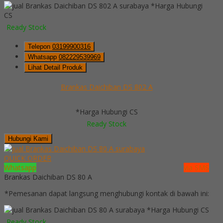
*Harga Hubungi
CS
Ready Stock
Telepon
03199900316
Whatsapp
082229539969
Lihat Detail Produk
Brankas Daichiban DS 802 A
*Harga Hubungi CS
Ready Stock
Hubungi Kami
QUICK ORDER
Whatsapp
via SMS
Brankas Daichiban DS 80 A
*Pemesanan dapat langsung menghubungi kontak di bawah ini:
*Harga Hubungi CS
Ready Stock