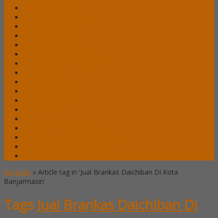
Lemari Arsip Lion
Lemari Arsip Modera
Lemari Arsip Tiger
Lemari Arsip Uno
Lemari Arsip VIP
Lemari Pakaian Expo
Lemari Pakaian Orbitrend
Locker Alba
Locker Brother
Locker Emporium
Locker HighPoint
Locker Lion
Locker VIP
Mobile File / Roll O Pack Alba
Mobile File / Roll O Pack Brother
Mobile File / Roll O Pack Lion
Mobile File / Roll o Pack VIP
Beranda
»
Article tag in 'Jual Brankas Daichiban Di Kota
Banjarmasin'
Tags
Jual Brankas Daichiban Di