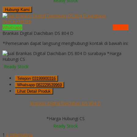
Ready Stock
Hubungi Kami
QUICK ORDER
Whatsapp
via SMS
Brankas Digital Daichiban DS 804 D
*Pemesanan dapat langsung menghubungi kontak di bawah ini:
*Harga
Hubungi CS
Ready Stock
Telepon
03199900316
Whatsapp
082229539969
Lihat Detail Produk
Brankas Digital Daichiban DS 804 D
*Harga Hubungi CS
Ready Stock
1
2
Selanjutnya