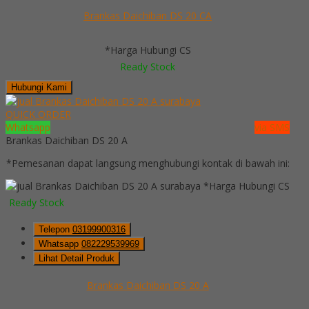
Brankas Daichiban DS 20 CA
*Harga Hubungi CS
Ready Stock
Hubungi Kami
QUICK ORDER
Whatsapp
via SMS
Brankas Daichiban DS 20 A
*Pemesanan dapat langsung menghubungi kontak di bawah ini:
*Harga Hubungi CS
Ready Stock
Telepon
03199900316
Whatsapp
082229539969
Lihat Detail Produk
Brankas Daichiban DS 20 A