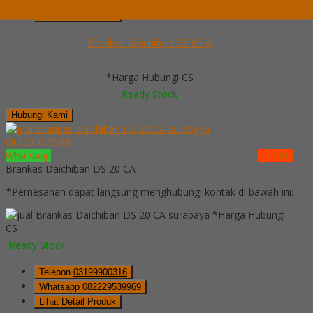
Whatsapp
082229539969
Lihat Detail Produk
Brankas Daichiban DS 60 A
*Harga Hubungi CS
Ready Stock
Hubungi Kami
QUICK ORDER
Whatsapp
via SMS
Brankas Daichiban DS 20 CA
*Pemesanan dapat langsung menghubungi kontak di bawah ini:
*Harga Hubungi
CS
Ready Stock
Telepon
03199900316
Whatsapp
082229539969
Lihat Detail Produk