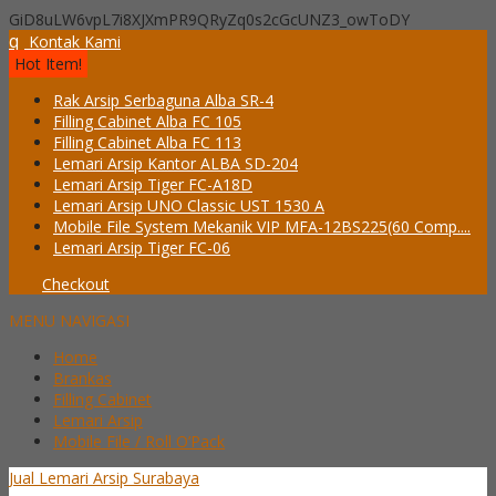
GiD8uLW6vpL7i8XJXmPR9QRyZq0s2cGcUNZ3_owToDY
q
Kontak Kami
Hot Item!
Rak Arsip Serbaguna Alba SR-4
Filling Cabinet Alba FC 105
Filling Cabinet Alba FC 113
Lemari Arsip Kantor ALBA SD-204
Lemari Arsip Tiger FC-A18D
Lemari Arsip UNO Classic UST 1530 A
Mobile File System Mekanik VIP MFA-12BS225(60 Comp....
Lemari Arsip Tiger FC-06
Checkout
MENU NAVIGASI
Home
Brankas
Filling Cabinet
Lemari Arsip
Mobile File / Roll O’Pack
Jual Lemari Arsip Surabaya