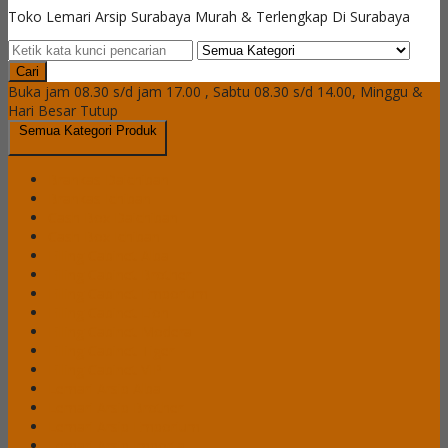
Toko Lemari Arsip Surabaya Murah & Terlengkap Di Surabaya
Cari
Buka jam 08.30 s/d jam 17.00 , Sabtu 08.30 s/d 14.00, Minggu &
Hari Besar Tutup
Semua Kategori Produk
Brankas Daichiban
Brankas Ichiban
Cash Box Daichiban
Cash Box Ichiban
Filling Cabinet Alba
Filling Cabinet Brother
Filling Cabinet Emporium
Filling Cabinet Lion
Filling Cabinet Modera
Filling Cabinet Tiger
Filling Cabinet VIP
Lemari Arsip Alba
Lemari Arsip Brother
Lemari Arsip Emporium
Lemari Arsip Importa