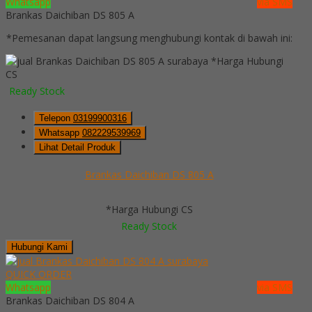
Whatsapp
via SMS
Brankas Daichiban DS 805 A
*Pemesanan dapat langsung menghubungi kontak di bawah ini:
*Harga Hubungi
CS
Ready Stock
Telepon
03199900316
Whatsapp
082229539969
Lihat Detail Produk
Brankas Daichiban DS 805 A
*Harga Hubungi CS
Ready Stock
Hubungi Kami
QUICK ORDER
Whatsapp
via SMS
Brankas Daichiban DS 804 A