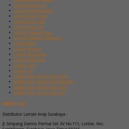
Lemari Arsip Lion
Lemari Arsip Modera
Lemari Arsip Tiger
Lemari Arsip Uno
Lemari Arsip VIP
Lemari Pakaian Expo
Lemari Pakaian Orbitrend
Locker Alba
Locker Brother
Locker Emporium
Locker HighPoint
Locker Lion
Locker VIP
Mobile File / Roll O Pack Alba
Mobile File / Roll O Pack Brother
Mobile File / Roll O Pack Lion
Mobile File / Roll o Pack VIP
Alamat Toko
Distributor Lemari Arsip Surabaya :
Jl. Simpang Darmo Permai Sel. XV No.111, Lontar, Kec.