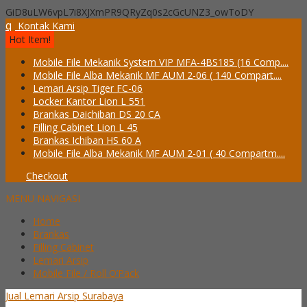
GiD8uLW6vpL7i8XJXmPR9QRyZq0s2cGcUNZ3_owToDY
q
Kontak Kami
Hot Item!
Mobile File Mekanik System VIP MFA-4BS185 (16 Comp....
Mobile File Alba Mekanik MF AUM 2-06 ( 140 Compart....
Lemari Arsip Tiger FC-06
Locker Kantor Lion L 551
Brankas Daichiban DS 20 CA
Filling Cabinet Lion L 45
Brankas Ichiban HS 60 A
Mobile File Alba Mekanik MF AUM 2-01 ( 40 Compartm....
Checkout
MENU NAVIGASI
Home
Brankas
Filling Cabinet
Lemari Arsip
Mobile File / Roll O’Pack
Jual Lemari Arsip Surabaya