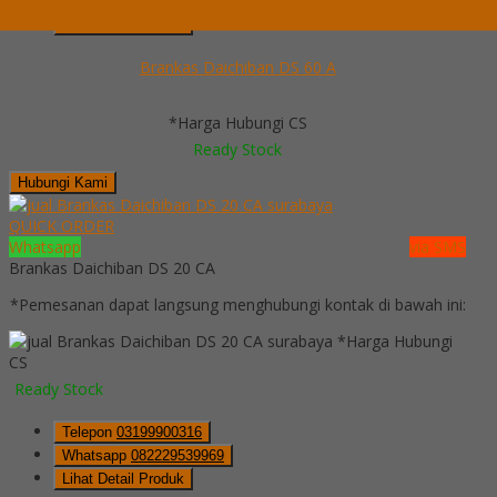
Whatsapp
082229539969
Lihat Detail Produk
Brankas Daichiban DS 60 A
*Harga Hubungi CS
Ready Stock
Hubungi Kami
QUICK ORDER
Whatsapp
via SMS
Brankas Daichiban DS 20 CA
*Pemesanan dapat langsung menghubungi kontak di bawah ini:
*Harga Hubungi
CS
Ready Stock
Telepon
03199900316
Whatsapp
082229539969
Lihat Detail Produk