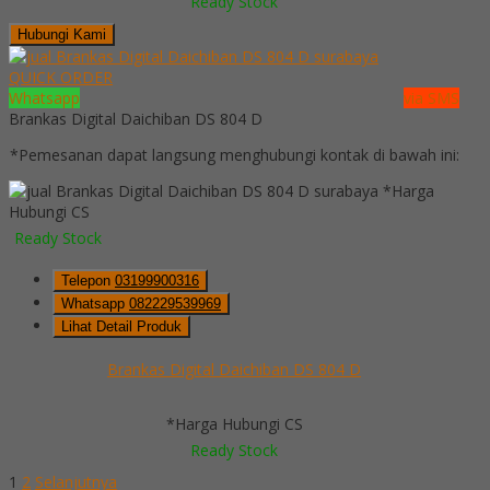
Ready Stock
Hubungi Kami
QUICK ORDER
Whatsapp
via SMS
Brankas Digital Daichiban DS 804 D
*Pemesanan dapat langsung menghubungi kontak di bawah ini:
*Harga
Hubungi CS
Ready Stock
Telepon
03199900316
Whatsapp
082229539969
Lihat Detail Produk
Brankas Digital Daichiban DS 804 D
*Harga Hubungi CS
Ready Stock
1
2
Selanjutnya