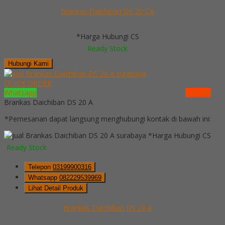
Brankas Daichiban DS 20 CA
*Harga Hubungi CS
Ready Stock
Hubungi Kami
QUICK ORDER
Whatsapp
via SMS
Brankas Daichiban DS 20 A
*Pemesanan dapat langsung menghubungi kontak di bawah ini:
*Harga Hubungi CS
Ready Stock
Telepon
03199900316
Whatsapp
082229539969
Lihat Detail Produk
Brankas Daichiban DS 20 A