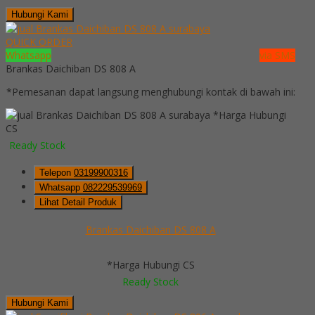
Hubungi Kami
QUICK ORDER
Whatsapp
via SMS
Brankas Daichiban DS 808 A
*Pemesanan dapat langsung menghubungi kontak di bawah ini:
*Harga Hubungi
CS
Ready Stock
Telepon
03199900316
Whatsapp
082229539969
Lihat Detail Produk
Brankas Daichiban DS 808 A
*Harga Hubungi CS
Ready Stock
Hubungi Kami