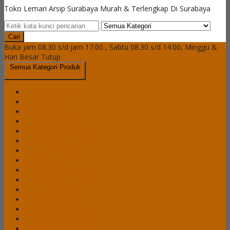
Toko Lemari Arsip Surabaya Murah & Terlengkap Di Surabaya
Cari
Buka jam 08.30 s/d jam 17.00 , Sabtu 08.30 s/d 14.00, Minggu &
Hari Besar Tutup
Semua Kategori Produk
Brankas Daichiban
Brankas Ichiban
Cash Box Daichiban
Cash Box Ichiban
Filling Cabinet Alba
Filling Cabinet Brother
Filling Cabinet Emporium
Filling Cabinet Lion
Filling Cabinet Modera
Filling Cabinet Tiger
Filling Cabinet VIP
Lemari Arsip Alba
Lemari Arsip Brother
Lemari Arsip Emporium
Lemari Arsip Importa