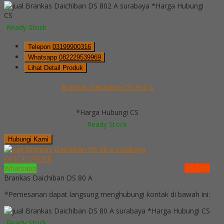
*Harga Hubungi
CS
Ready Stock
Telepon
03199900316
Whatsapp
082229539969
Lihat Detail Produk
Brankas Daichiban DS 802 A
*Harga Hubungi CS
Ready Stock
Hubungi Kami
QUICK ORDER
Whatsapp
via SMS
Brankas Daichiban DS 80 A
*Pemesanan dapat langsung menghubungi kontak di bawah ini:
*Harga Hubungi CS
Ready Stock