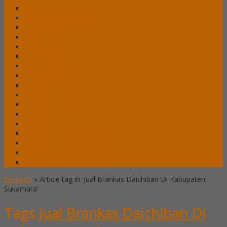
Lemari Arsip Lion
Lemari Arsip Modera
Lemari Arsip Tiger
Lemari Arsip Uno
Lemari Arsip VIP
Lemari Pakaian Expo
Lemari Pakaian Orbitrend
Locker Alba
Locker Brother
Locker Emporium
Locker HighPoint
Locker Lion
Locker VIP
Mobile File / Roll O Pack Alba
Mobile File / Roll O Pack Brother
Mobile File / Roll O Pack Lion
Mobile File / Roll o Pack VIP
Beranda
»
Article tag in 'Jual Brankas Daichiban Di Kabupaten
Sukamara'
Tags
Jual Brankas Daichiban Di