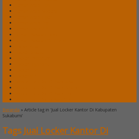
Lemari Arsip Lion
Lemari Arsip Modera
Lemari Arsip Tiger
Lemari Arsip Uno
Lemari Arsip VIP
Lemari Pakaian Expo
Lemari Pakaian Orbitrend
Locker Alba
Locker Brother
Locker Emporium
Locker HighPoint
Locker Lion
Locker VIP
Mobile File / Roll O Pack Alba
Mobile File / Roll O Pack Brother
Mobile File / Roll O Pack Lion
Mobile File / Roll o Pack VIP
Beranda
»
Article tag in 'Jual Locker Kantor Di Kabupaten
Sukabumi'
Tags
Jual Locker Kantor Di