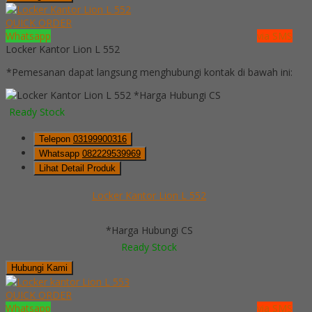
QUICK ORDER
Whatsapp
via SMS
Locker Kantor Lion L 552
*Pemesanan dapat langsung menghubungi kontak di bawah ini:
*Harga Hubungi CS
Ready Stock
Telepon
03199900316
Whatsapp
082229539969
Lihat Detail Produk
Locker Kantor Lion L 552
*Harga Hubungi CS
Ready Stock
Hubungi Kami
QUICK ORDER
Whatsapp
via SMS