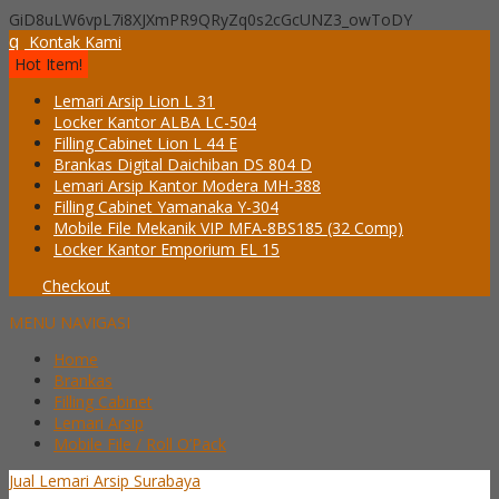
GiD8uLW6vpL7i8XJXmPR9QRyZq0s2cGcUNZ3_owToDY
q
Kontak Kami
Hot Item!
Lemari Arsip Lion L 31
Locker Kantor ALBA LC-504
Filling Cabinet Lion L 44 E
Brankas Digital Daichiban DS 804 D
Lemari Arsip Kantor Modera MH-388
Filling Cabinet Yamanaka Y-304
Mobile File Mekanik VIP MFA-8BS185 (32 Comp)
Locker Kantor Emporium EL 15
Checkout
MENU NAVIGASI
Home
Brankas
Filling Cabinet
Lemari Arsip
Mobile File / Roll O’Pack
Jual Lemari Arsip Surabaya