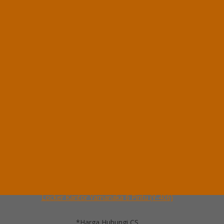
Locker Kantor Yamanaka 4 Pintu (Y-404)
*Harga Hubungi CS
Ready Stock
Hubungi Kami
QUICK ORDER
Whatsapp
via SMS
Locker Kantor Yamanaka 6 Pintu (Y-406)
*Pemesanan dapat langsung menghubungi kontak di bawah ini:
*Harga Hubungi CS
Ready Stock
Telepon
03199900316
Whatsapp
082229539969
Lihat Detail Produk
Locker Kantor Yamanaka 6 Pintu (Y-406)
*Harga Hubungi CS