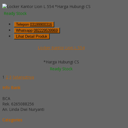
*Harga Hubungi CS
Ready Stock
Telepon
03199900316
Whatsapp
082229539969
Lihat Detail Produk
Locker Kantor Lion L 554
*Harga Hubungi CS
Ready Stock
1
2
3
Selanjutnya
Info Bank
BCA
Rek.
6265088256
An. Linda Dwi Nuryanti
Categories