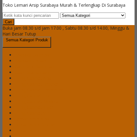
Toko Lemari Arsip Surabaya Murah & Terlengkap Di Surabaya
Cari
Buka jam 08.30 s/d jam 17.00 , Sabtu 08.30 s/d 14.00, Minggu &
Hari Besar Tutup
Semua Kategori Produk
Brankas Daichiban
Brankas Ichiban
Cash Box Daichiban
Cash Box Ichiban
Filling Cabinet Alba
Filling Cabinet Brother
Filling Cabinet Emporium
Filling Cabinet Lion
Filling Cabinet Modera
Filling Cabinet Tiger
Filling Cabinet VIP
Lemari Arsip Alba
Lemari Arsip Brother
Lemari Arsip Emporium
Lemari Arsip Importa