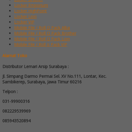
Locker Emporium
Locker HighPoint
Locker Lion
Locker VIP
Mobile File / Roll O Pack Alba
Mobile File / Roll O Pack Brother
Mobile File / Roll O Pack Lion
Mobile File / Roll o Pack VIP
Alamat Toko
Distributor Lemari Arsip Surabaya :
Jl. Simpang Darmo Permai Sel. XV No.111, Lontar, Kec.
Sambikerep, Surabaya, Jawa Timur 60216
Telpon :
031-99900316
082229539969
085943520894