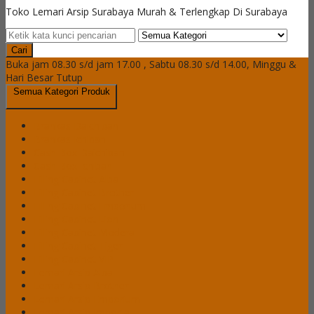
Toko Lemari Arsip Surabaya Murah & Terlengkap Di Surabaya
Cari
Buka jam 08.30 s/d jam 17.00 , Sabtu 08.30 s/d 14.00, Minggu &
Hari Besar Tutup
Semua Kategori Produk
Brankas Daichiban
Brankas Ichiban
Cash Box Daichiban
Cash Box Ichiban
Filling Cabinet Alba
Filling Cabinet Brother
Filling Cabinet Emporium
Filling Cabinet Lion
Filling Cabinet Modera
Filling Cabinet Tiger
Filling Cabinet VIP
Lemari Arsip Alba
Lemari Arsip Brother
Lemari Arsip Emporium
Lemari Arsip Importa