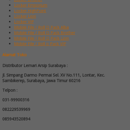
Locker Emporium
Locker HighPoint
Locker Lion
Locker VIP
Mobile File / Roll O Pack Alba
Mobile File / Roll O Pack Brother
Mobile File / Roll O Pack Lion
Mobile File / Roll o Pack VIP
Alamat Toko
Distributor Lemari Arsip Surabaya :
Jl. Simpang Darmo Permai Sel. XV No.111, Lontar, Kec.
Sambikerep, Surabaya, Jawa Timur 60216
Telpon :
031-99900316
082229539969
085943520894