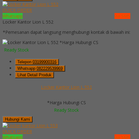
QUICK ORDER
Whatsapp
via SMS
Locker Kantor Lion L 552
*Pemesanan dapat langsung menghubungi kontak di bawah ini:
*Harga Hubungi CS
Ready Stock
Telepon
03199900316
Whatsapp
082229539969
Lihat Detail Produk
Locker Kantor Lion L 552
*Harga Hubungi CS
Ready Stock
Hubungi Kami
QUICK ORDER
Whatsapp
via SMS