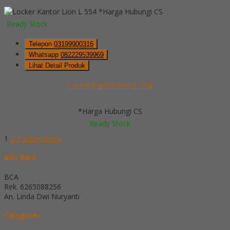
*Harga Hubungi CS
Ready Stock
Telepon
03199900316
Whatsapp
082229539969
Lihat Detail Produk
Locker Kantor Lion L 554
*Harga Hubungi CS
Ready Stock
1
2
3
Selanjutnya
Info Bank
BCA
Rek.
6265088256
An. Linda Dwi Nuryanti
Categories