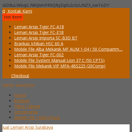
GiD8uLW6vpL7i8XJXmPR9QRyZq0s2cGcUNZ3_owToDY
q
Kontak Kami
Hot Item!
Lemari Arsip Tiger FC-A18
Lemari Arsip Tiger FC-E18
Lemari Arsip Importa SC-B3D BT
Brankas Ichiban HSC 60 A
Mobile File Alba Mekanik MF AUM 1-04 ( 50 Compartm....
Lemari Arsip Tiger FC-002
Mobile File System Manual Lion 37 C (50 CPTS)
Mobile File Mekanik VIP MFA-4BS225 (20Comp)
Checkout
MENU NAVIGASI
Home
Brankas
Filling Cabinet
Lemari Arsip
Mobile File / Roll O’Pack
Jual Lemari Arsip Surabaya