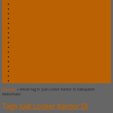
Lemari Arsip Lion
Lemari Arsip Modera
Lemari Arsip Tiger
Lemari Arsip Uno
Lemari Arsip VIP
Lemari Pakaian Expo
Lemari Pakaian Orbitrend
Locker Alba
Locker Brother
Locker Emporium
Locker HighPoint
Locker Lion
Locker VIP
Mobile File / Roll O Pack Alba
Mobile File / Roll O Pack Brother
Mobile File / Roll O Pack Lion
Mobile File / Roll o Pack VIP
Beranda
»
Article tag in 'Jual Locker Kantor Di Kabupaten
Mukomuko'
Tags
Jual Locker Kantor Di