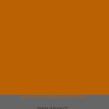
Locker Kantor Yamanaka 4 Pintu (Y-404)
*Harga Hubungi CS
Ready Stock
Hubungi Kami
QUICK ORDER
Whatsapp
via SMS
Locker Kantor Yamanaka 6 Pintu (Y-406)
*Pemesanan dapat langsung menghubungi kontak di bawah ini:
*Harga Hubungi CS
Ready Stock
Telepon
03199900316
Whatsapp
082229539969
Lihat Detail Produk
Locker Kantor Yamanaka 6 Pintu (Y-406)
*Harga Hubungi CS