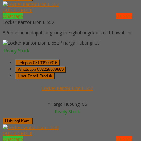
QUICK ORDER
Whatsapp
via SMS
Locker Kantor Lion L 552
*Pemesanan dapat langsung menghubungi kontak di bawah ini:
*Harga Hubungi CS
Ready Stock
Telepon
03199900316
Whatsapp
082229539969
Lihat Detail Produk
Locker Kantor Lion L 552
*Harga Hubungi CS
Ready Stock
Hubungi Kami
QUICK ORDER
Whatsapp
via SMS