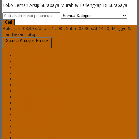
Toko Lemari Arsip Surabaya Murah & Terlengkap Di Surabaya
Cari
Buka jam 08.30 s/d jam 17.00 , Sabtu 08.30 s/d 14.00, Minggu &
Hari Besar Tutup
Semua Kategori Produk
Brankas Daichiban
Brankas Ichiban
Cash Box Daichiban
Cash Box Ichiban
Filling Cabinet Alba
Filling Cabinet Brother
Filling Cabinet Emporium
Filling Cabinet Lion
Filling Cabinet Modera
Filling Cabinet Tiger
Filling Cabinet VIP
Lemari Arsip Alba
Lemari Arsip Brother
Lemari Arsip Emporium
Lemari Arsip Importa