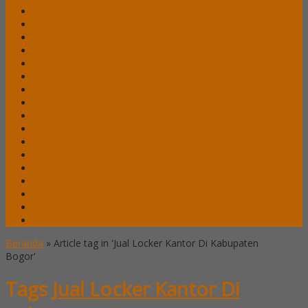
Lemari Arsip Lion
Lemari Arsip Modera
Lemari Arsip Tiger
Lemari Arsip Uno
Lemari Arsip VIP
Lemari Pakaian Expo
Lemari Pakaian Orbitrend
Locker Alba
Locker Brother
Locker Emporium
Locker HighPoint
Locker Lion
Locker VIP
Mobile File / Roll O Pack Alba
Mobile File / Roll O Pack Brother
Mobile File / Roll O Pack Lion
Mobile File / Roll o Pack VIP
Beranda
»
Article tag in 'Jual Locker Kantor Di Kabupaten
Bogor'
Tags
Jual Locker Kantor Di