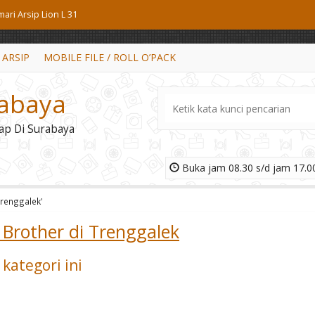
ari Arsip Lion L 31
mari Pakaian Expo LP 1217
 ARSIP
MOBILE FILE / ROLL O’PACK
mari Pakaian Expo LP 1225
rabaya
mari Pakaian Orbitrend CM 3150
ap Di Surabaya
mari Pakaian Orbitrend CM 2101
ankas Ichiban HSC 804 A
Buka jam 08.30 s/d jam 17.00
mari Arsip Emporium EC 13
 Trenggalek'
mari Arsip Tiger FC-B2D
 Brother di Trenggalek
kategori ini