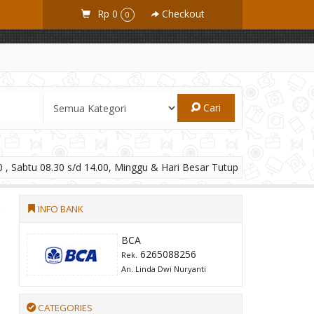
Rp 0
Checkout
0
Cari
 , Sabtu 08.30 s/d 14.00, Minggu & Hari Besar Tutup
INFO BANK
BCA
6265088256
Rek.
An. Linda Dwi Nuryanti
CATEGORIES