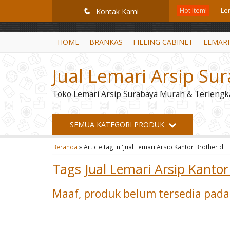
GiD8uLW6vpL7i8XJXmPR9QRyZq0s2cGcUNZ3_owToDY
Hot Item!
Lem
q
Kontak Kami
Le
HOME
BRANKAS
FILLING CABINET
LEMARI
Le
Jual Lemari Arsip Su
Le
Toko Lemari Arsip Surabaya Murah & Terlengk
Le
Br
SEMUA KATEGORI PRODUK
Le
Beranda
»
Article tag in 'Jual Lemari Arsip Kantor Brother di
Le
Tags
Jual Lemari Arsip Kantor
Maaf, produk belum tersedia pada 