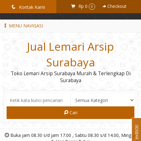
GiD8uLW6vpL7i8XJXmPR9QRyZq0s2cGcUNZ3_owToDY
Rp 0
Checkout
q
Kontak Kami
0
MENU NAVIGASI
Jual Lemari Arsip
Surabaya
Toko Lemari Arsip Surabaya Murah & Terlengkap Di
Surabaya
Cari
SIDEBAR
Buka jam 08.30 s/d jam 17.00 , Sabtu 08.30 s/d 14.00, Minggu