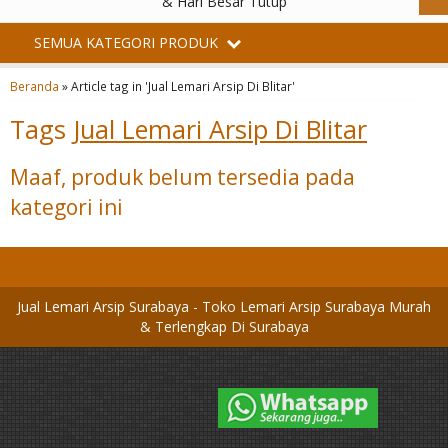
& Hari Besar Tutup
SEMUA KATEGORI PRODUK
Beranda
»
Article tag in 'Jual Lemari Arsip Di Blitar'
Tags
Jual Lemari Arsip Di Blitar
Maaf, produk belum tersedia pada
kategori ini
Jual Lemari Arsip Surabaya - Toko Lemari Arsip Surabaya Murah
& Terlengkap Di Surabaya