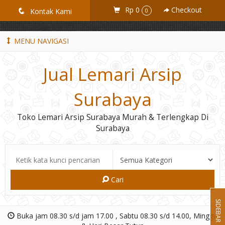
GiD8uLW6vpL7i8XJXmPR9QRyZq0s2cGcUNZ3_owToDY
Rp 0
Checkout
q
Kontak Kami
0
MENU NAVIGASI
Jual Lemari Arsip
Surabaya
Toko Lemari Arsip Surabaya Murah & Terlengkap Di
Surabaya
Cari
SIDEBAR
Buka jam 08.30 s/d jam 17.00 , Sabtu 08.30 s/d 14.00, Minggu