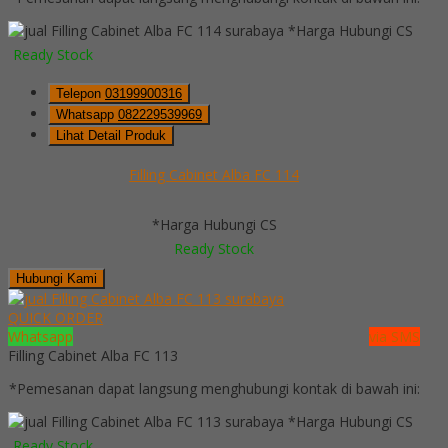
*Harga Hubungi CS
Ready Stock
Telepon
03199900316
Whatsapp
082229539969
Lihat Detail Produk
Filling Cabinet Alba FC 114
*Harga Hubungi CS
Ready Stock
Hubungi Kami
QUICK ORDER
Whatsapp
via SMS
Filling Cabinet Alba FC 113
*Pemesanan dapat langsung menghubungi kontak di bawah ini:
*Harga Hubungi CS
Ready Stock