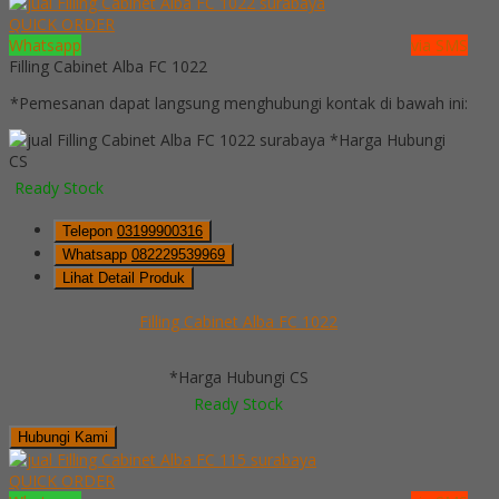
QUICK ORDER
Whatsapp
via SMS
Filling Cabinet Alba FC 1022
*Pemesanan dapat langsung menghubungi kontak di bawah ini:
*Harga Hubungi
CS
Ready Stock
Telepon
03199900316
Whatsapp
082229539969
Lihat Detail Produk
Filling Cabinet Alba FC 1022
*Harga Hubungi CS
Ready Stock
Hubungi Kami
QUICK ORDER