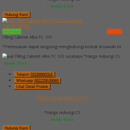
Ready Stock
Hubungi Kami
QUICK ORDER
Whatsapp
via SMS
Filling Cabinet Alba FC 103
*Pemesanan dapat langsung menghubungi kontak di bawah ini:
*Harga Hubungi CS
Ready Stock
Telepon
03199900316
Whatsapp
082229539969
Lihat Detail Produk
Filling Cabinet Alba FC 103
*Harga Hubungi CS
Ready Stock
Hubungi Kami