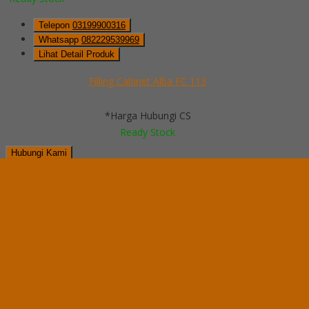
Telepon
03199900316
Whatsapp
082229539969
Lihat Detail Produk
Filling Cabinet Alba FC 113
*Harga Hubungi CS
Ready Stock
Hubungi Kami
QUICK ORDER
Whatsapp
via SMS
Filling Cabinet Alba FC 112
*Pemesanan dapat langsung menghubungi kontak di bawah ini:
*Harga Hubungi CS
Ready Stock
Telepon
03199900316