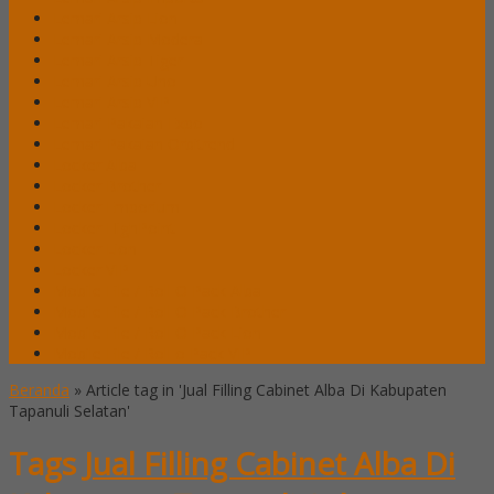
Lemari Arsip Lion
Lemari Arsip Modera
Lemari Arsip Tiger
Lemari Arsip Uno
Lemari Arsip VIP
Lemari Pakaian Expo
Lemari Pakaian Orbitrend
Locker Alba
Locker Brother
Locker Emporium
Locker HighPoint
Locker Lion
Locker VIP
Mobile File / Roll O Pack Alba
Mobile File / Roll O Pack Brother
Mobile File / Roll O Pack Lion
Mobile File / Roll o Pack VIP
Beranda
»
Article tag in 'Jual Filling Cabinet Alba Di Kabupaten
Tapanuli Selatan'
Tags
Jual Filling Cabinet Alba Di