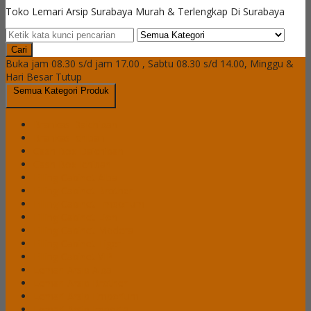
Toko Lemari Arsip Surabaya Murah & Terlengkap Di Surabaya
Cari
Buka jam 08.30 s/d jam 17.00 , Sabtu 08.30 s/d 14.00, Minggu &
Hari Besar Tutup
Semua Kategori Produk
Brankas Daichiban
Brankas Ichiban
Cash Box Daichiban
Cash Box Ichiban
Filling Cabinet Alba
Filling Cabinet Brother
Filling Cabinet Emporium
Filling Cabinet Lion
Filling Cabinet Modera
Filling Cabinet Tiger
Filling Cabinet VIP
Lemari Arsip Alba
Lemari Arsip Brother
Lemari Arsip Emporium
Lemari Arsip Importa