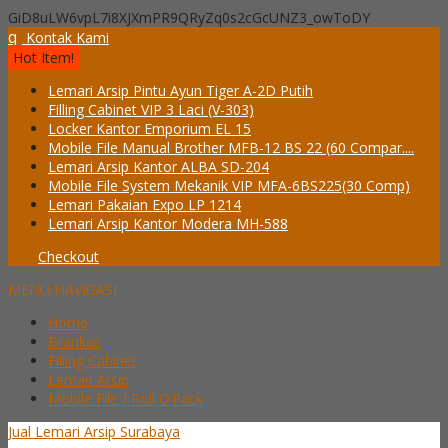
GiD8uLW6vpL7i8XJXmPR9QRyZq0s2cGcUNZ3_owToDY
q
Kontak Kami
Hot Item!
Lemari Arsip Pintu Ayun Tiger A-2D Putih
Filling Cabinet VIP 3 Laci (V-303)
Locker Kantor Emporium EL 15
Mobile File Manual Brother MFB-12 BS 22 (60 Compar....
Lemari Arsip Kantor ALBA SD-204
Mobile File System Mekanik VIP MFA-6BS225(30 Comp)
Lemari Pakaian Expo LP 1214
Lemari Arsip Kantor Modera MH-588
Checkout
MENU NAVIGASI
Home
Brankas
Filling Cabinet
Lemari Arsip
Mobile File / Roll O’Pack
Jual Lemari Arsip Surabaya