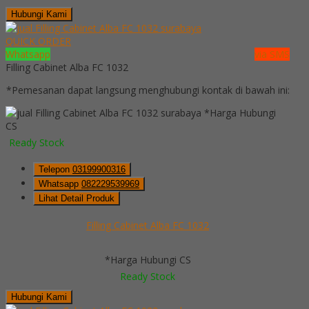
Hubungi Kami
QUICK ORDER
Whatsapp
via SMS
Filling Cabinet Alba FC 1032
*Pemesanan dapat langsung menghubungi kontak di bawah ini:
*Harga Hubungi
CS
Ready Stock
Telepon
03199900316
Whatsapp
082229539969
Lihat Detail Produk
Filling Cabinet Alba FC 1032
*Harga Hubungi CS
Ready Stock
Hubungi Kami