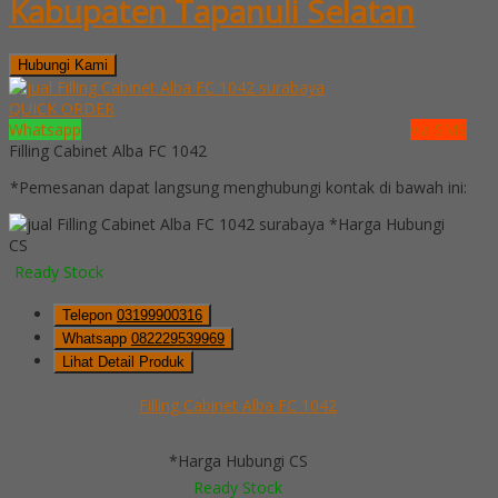
Kabupaten Tapanuli Selatan
Hubungi Kami
QUICK ORDER
Whatsapp
via SMS
Filling Cabinet Alba FC 1042
*Pemesanan dapat langsung menghubungi kontak di bawah ini:
*Harga Hubungi
CS
Ready Stock
Telepon
03199900316
Whatsapp
082229539969
Lihat Detail Produk
Filling Cabinet Alba FC 1042
*Harga Hubungi CS
Ready Stock