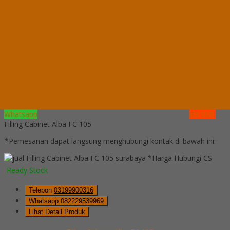
Whatsapp
082229539969
Lihat Detail Produk
Filling Cabinet Alba FC 112
*Harga Hubungi CS
Ready Stock
Hubungi Kami
QUICK ORDER
Whatsapp
via SMS
Filling Cabinet Alba FC 105
*Pemesanan dapat langsung menghubungi kontak di bawah ini:
*Harga Hubungi CS
Ready Stock
Telepon
03199900316
Whatsapp
082229539969
Lihat Detail Produk