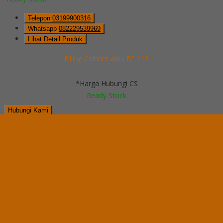
Telepon
03199900316
Whatsapp
082229539969
Lihat Detail Produk
Filling Cabinet Alba FC 113
*Harga Hubungi CS
Ready Stock
Hubungi Kami
QUICK ORDER
Whatsapp
via SMS
Filling Cabinet Alba FC 112
*Pemesanan dapat langsung menghubungi kontak di bawah ini:
*Harga Hubungi CS
Ready Stock
Telepon
03199900316