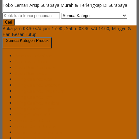
Toko Lemari Arsip Surabaya Murah & Terlengkap Di Surabaya
Cari
Buka jam 08.30 s/d jam 17.00 , Sabtu 08.30 s/d 14.00, Minggu &
Hari Besar Tutup
Semua Kategori Produk
Brankas Daichiban
Brankas Ichiban
Cash Box Daichiban
Cash Box Ichiban
Filling Cabinet Alba
Filling Cabinet Brother
Filling Cabinet Emporium
Filling Cabinet Lion
Filling Cabinet Modera
Filling Cabinet Tiger
Filling Cabinet VIP
Lemari Arsip Alba
Lemari Arsip Brother
Lemari Arsip Emporium
Lemari Arsip Importa