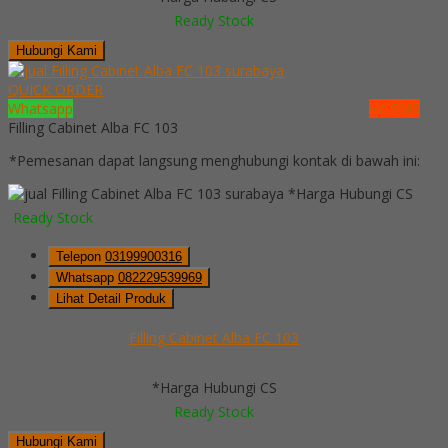
Ready Stock
Hubungi Kami
QUICK ORDER
Whatsapp
via SMS
Filling Cabinet Alba FC 103
*Pemesanan dapat langsung menghubungi kontak di bawah ini:
*Harga Hubungi CS
Ready Stock
Telepon
03199900316
Whatsapp
082229539969
Lihat Detail Produk
Filling Cabinet Alba FC 103
*Harga Hubungi CS
Ready Stock
Hubungi Kami