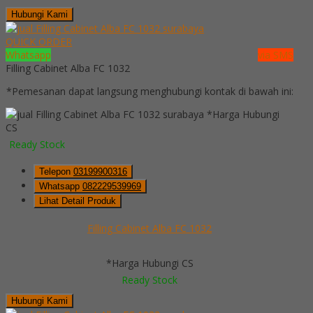
Hubungi Kami
QUICK ORDER
Whatsapp
via SMS
Filling Cabinet Alba FC 1032
*Pemesanan dapat langsung menghubungi kontak di bawah ini:
*Harga Hubungi
CS
Ready Stock
Telepon
03199900316
Whatsapp
082229539969
Lihat Detail Produk
Filling Cabinet Alba FC 1032
*Harga Hubungi CS
Ready Stock
Hubungi Kami