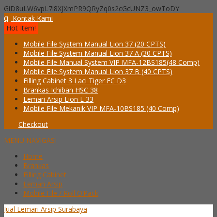
GiD8uLW6vpL7i8XJXmPR9QRyZq0s2cGcUNZ3_owToDY
q
Kontak Kami
Hot Item!
Mobile File System Manual Lion 37 (20 CPTS)
Mobile File System Manual Lion 37 A (30 CPTS)
Mobile File Manual System VIP MFA-12BS185(48 Comp)
Mobile File System Manual Lion 37 B (40 CPTS)
Filling Cabinet 3 Laci Tiger FC D3
Brankas Ichiban HSC 38
Lemari Arsip Lion L 33
Mobile File Mekanik VIP MFA-10BS185 (40 Comp)
Checkout
MENU NAVIGASI
Home
Brankas
Filling Cabinet
Lemari Arsip
Mobile File / Roll O’Pack
Jual Lemari Arsip Surabaya