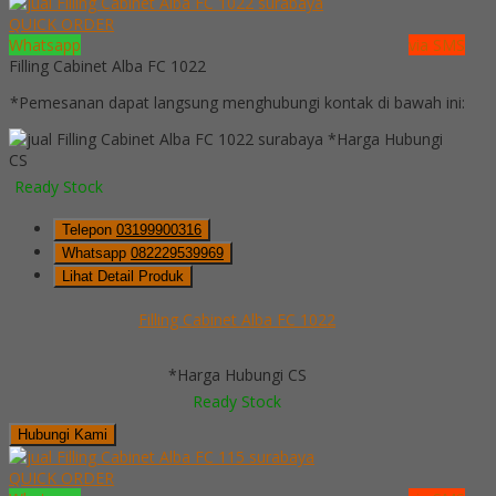
QUICK ORDER
Whatsapp
via SMS
Filling Cabinet Alba FC 1022
*Pemesanan dapat langsung menghubungi kontak di bawah ini:
*Harga Hubungi
CS
Ready Stock
Telepon
03199900316
Whatsapp
082229539969
Lihat Detail Produk
Filling Cabinet Alba FC 1022
*Harga Hubungi CS
Ready Stock
Hubungi Kami
QUICK ORDER