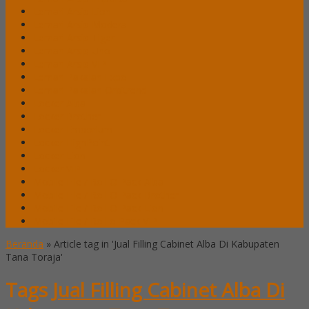
Lemari Arsip Lion
Lemari Arsip Modera
Lemari Arsip Tiger
Lemari Arsip Uno
Lemari Arsip VIP
Lemari Pakaian Expo
Lemari Pakaian Orbitrend
Locker Alba
Locker Brother
Locker Emporium
Locker HighPoint
Locker Lion
Locker VIP
Mobile File / Roll O Pack Alba
Mobile File / Roll O Pack Brother
Mobile File / Roll O Pack Lion
Mobile File / Roll o Pack VIP
Beranda
»
Article tag in 'Jual Filling Cabinet Alba Di Kabupaten
Tana Toraja'
Tags
Jual Filling Cabinet Alba Di