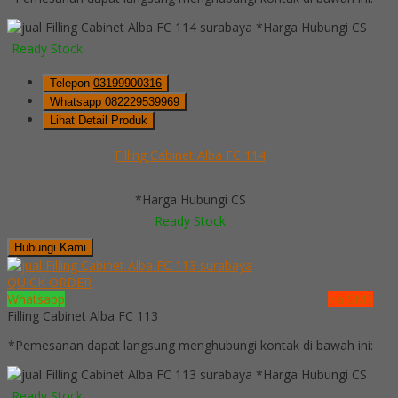
*Harga Hubungi CS
Ready Stock
Telepon
03199900316
Whatsapp
082229539969
Lihat Detail Produk
Filling Cabinet Alba FC 114
*Harga Hubungi CS
Ready Stock
Hubungi Kami
QUICK ORDER
Whatsapp
via SMS
Filling Cabinet Alba FC 113
*Pemesanan dapat langsung menghubungi kontak di bawah ini:
*Harga Hubungi CS
Ready Stock