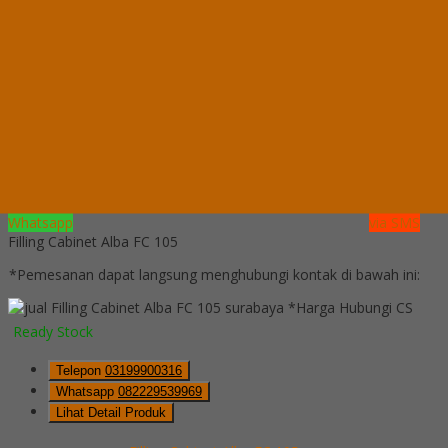
Whatsapp
082229539969
Lihat Detail Produk
Filling Cabinet Alba FC 112
*Harga Hubungi CS
Ready Stock
Hubungi Kami
QUICK ORDER
Whatsapp
via SMS
Filling Cabinet Alba FC 105
*Pemesanan dapat langsung menghubungi kontak di bawah ini:
*Harga Hubungi CS
Ready Stock
Telepon
03199900316
Whatsapp
082229539969
Lihat Detail Produk