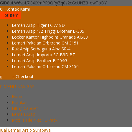
GiD8uLW6vpL7i8XJXmPR9QRyZq0s2cGcUNZ3_owToDY
q
Kontak Kami
Hot Item!
Lemari Arsip Tiger FC-A18D
Lemari Arsip 1/2 Tinggi Brother B-305
Locker Kantor Highpoint Granada AISL3
Lemari Pakaian Orbitrend CM 3151
Rak Arsip Serbaguna Alba SR-4
Lemari Arsip Importa SC-B3D BT
Lemari Arsip Brother B-204G
Lemari Pakaian Orbitrend CM 3150
Checkout
MENU NAVIGASI
Home
Brankas
Filling Cabinet
Lemari Arsip
Mobile File / Roll O’Pack
Jual Lemari Arsip Surabaya