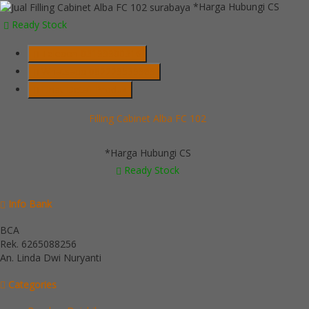
*Harga Hubungi CS
Ready Stock
Telepon
03199900316
Whatsapp
082229539969
Lihat Detail Produk
Filling Cabinet Alba FC 102
*Harga Hubungi CS
Ready Stock
Info Bank
BCA
Rek.
6265088256
An. Linda Dwi Nuryanti
Categories