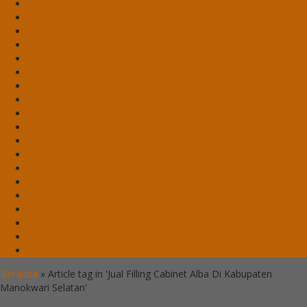
Lemari Arsip Emporium
Lemari Arsip Importa
Lemari Arsip Lion
Lemari Arsip Modera
Lemari Arsip Tiger
Lemari Arsip Uno
Lemari Arsip VIP
Lemari Pakaian Expo
Lemari Pakaian Orbitrend
Locker Alba
Locker Brother
Locker Emporium
Locker HighPoint
Locker Lion
Locker VIP
Mobile File / Roll O Pack Alba
Mobile File / Roll O Pack Brother
Mobile File / Roll O Pack Lion
Mobile File / Roll o Pack VIP
Beranda
»
Article tag in 'Jual Filling Cabinet Alba Di Kabupaten
Manokwari Selatan'