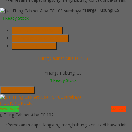
*Pemesanan dapat langsung menghubungi kontak di bawah ini:
*Harga Hubungi CS
Ready Stock
Telepon
03199900316
Whatsapp
082229539969
Lihat Detail Produk
Filling Cabinet Alba FC 103
*Harga Hubungi CS
Ready Stock
Hubungi Kami
QUICK ORDER
Whatsapp
via SMS
Filling Cabinet Alba FC 102
*Pemesanan dapat langsung menghubungi kontak di bawah ini: