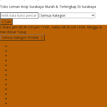
Toko Lemari Arsip Surabaya Murah & Terlengkap Di Surabaya
Cari
Buka jam 08.30 s/d jam 17.00 , Sabtu 08.30 s/d 14.00, Minggu &
Hari Besar Tutup
Semua Kategori Produk
Brankas Daichiban
Brankas Ichiban
Cash Box Daichiban
Cash Box Ichiban
Filling Cabinet Alba
Filling Cabinet Brother
Filling Cabinet Emporium
Filling Cabinet Lion
Filling Cabinet Modera
Filling Cabinet Tiger
Filling Cabinet VIP
Lemari Arsip Alba
Lemari Arsip Brother