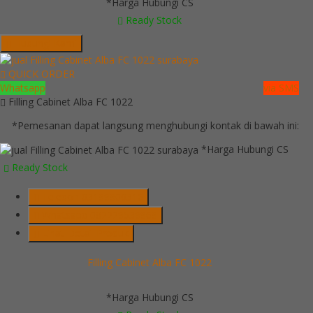
*Harga Hubungi CS
Ready Stock
Hubungi Kami
QUICK ORDER
Whatsapp
via SMS
Filling Cabinet Alba FC 1022
*Pemesanan dapat langsung menghubungi kontak di bawah ini:
*Harga Hubungi CS
Ready Stock
Telepon
03199900316
Whatsapp
082229539969
Lihat Detail Produk
Filling Cabinet Alba FC 1022
*Harga Hubungi CS