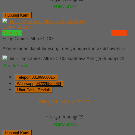
Ready Stock
Hubungi Kami
QUICK ORDER
Whatsapp
via SMS
Filling Cabinet Alba FC 103
*Pemesanan dapat langsung menghubungi kontak di bawah ini:
*Harga Hubungi CS
Ready Stock
Telepon
03199900316
Whatsapp
082229539969
Lihat Detail Produk
Filling Cabinet Alba FC 103
*Harga Hubungi CS
Ready Stock
Hubungi Kami