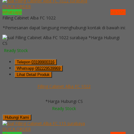
QUICK ORDER
Whatsapp
via SMS
Filling Cabinet Alba FC 1022
*Pemesanan dapat langsung menghubungi kontak di bawah ini:
*Harga Hubungi
CS
Ready Stock
Telepon
03199900316
Whatsapp
082229539969
Lihat Detail Produk
Filling Cabinet Alba FC 1022
*Harga Hubungi CS
Ready Stock
Hubungi Kami
QUICK ORDER