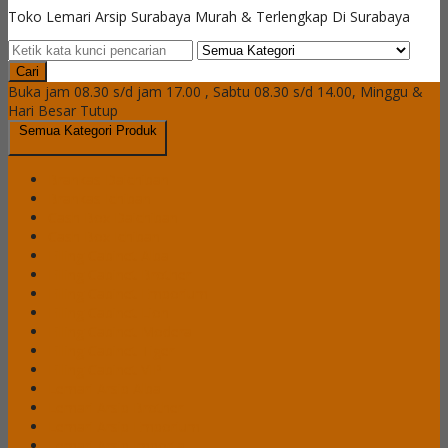
Toko Lemari Arsip Surabaya Murah & Terlengkap Di Surabaya
Cari
Buka jam 08.30 s/d jam 17.00 , Sabtu 08.30 s/d 14.00, Minggu &
Hari Besar Tutup
Semua Kategori Produk
Brankas Daichiban
Brankas Ichiban
Cash Box Daichiban
Cash Box Ichiban
Filling Cabinet Alba
Filling Cabinet Brother
Filling Cabinet Emporium
Filling Cabinet Lion
Filling Cabinet Modera
Filling Cabinet Tiger
Filling Cabinet VIP
Lemari Arsip Alba
Lemari Arsip Brother
Lemari Arsip Emporium
Lemari Arsip Importa