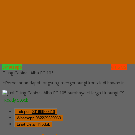
Whatsapp
082229539969
Lihat Detail Produk
Filling Cabinet Alba FC 112
*Harga Hubungi CS
Ready Stock
Hubungi Kami
QUICK ORDER
Whatsapp
via SMS
Filling Cabinet Alba FC 105
*Pemesanan dapat langsung menghubungi kontak di bawah ini:
*Harga Hubungi CS
Ready Stock
Telepon
03199900316
Whatsapp
082229539969
Lihat Detail Produk