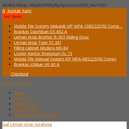
GiD8uLW6vpL7i8XJXmPR9QRyZq0s2cGcUNZ3_owToDY
q
Kontak Kami
Hot Item!
Mobile File System Mekanik VIP MFA-10BS225(50 Comp....
Brankas Daichiban DS 802 A
Lemari Arsip Brother B-303 Sliding Door
Lemari Arsip Tiger FC-M1
Filling cabinet Modera MX-84
Locker Kantor Emporium EL 15
Mobile File Manual System VIP MFA-6BS225(30 Comp)
Brankas Ichiban HS 60 A
Checkout
MENU NAVIGASI
Home
Brankas
Filling Cabinet
Lemari Arsip
Mobile File / Roll O’Pack
Jual Lemari Arsip Surabaya