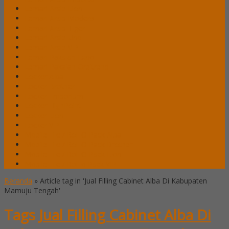
Lemari Arsip Lion
Lemari Arsip Modera
Lemari Arsip Tiger
Lemari Arsip Uno
Lemari Arsip VIP
Lemari Pakaian Expo
Lemari Pakaian Orbitrend
Locker Alba
Locker Brother
Locker Emporium
Locker HighPoint
Locker Lion
Locker VIP
Mobile File / Roll O Pack Alba
Mobile File / Roll O Pack Brother
Mobile File / Roll O Pack Lion
Mobile File / Roll o Pack VIP
Beranda
»
Article tag in 'Jual Filling Cabinet Alba Di Kabupaten
Mamuju Tengah'
Tags
Jual Filling Cabinet Alba Di