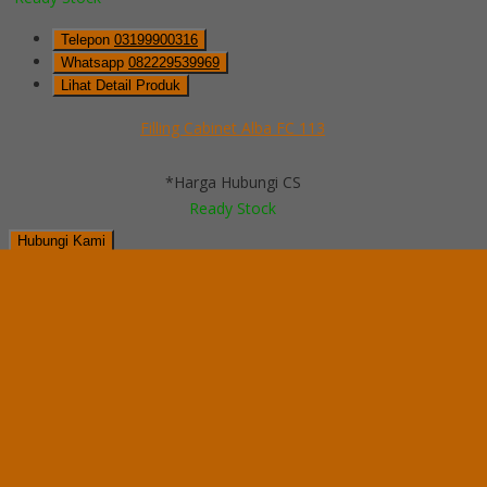
Telepon
03199900316
Whatsapp
082229539969
Lihat Detail Produk
Filling Cabinet Alba FC 113
*Harga Hubungi CS
Ready Stock
Hubungi Kami
QUICK ORDER
Whatsapp
via SMS
Filling Cabinet Alba FC 112
*Pemesanan dapat langsung menghubungi kontak di bawah ini:
*Harga Hubungi CS
Ready Stock
Telepon
03199900316