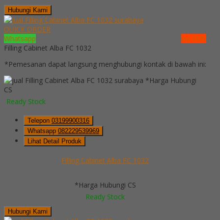
Hubungi Kami
QUICK ORDER
Whatsapp
via SMS
Filling Cabinet Alba FC 1032
*Pemesanan dapat langsung menghubungi kontak di bawah ini:
*Harga Hubungi
CS
Ready Stock
Telepon
03199900316
Whatsapp
082229539969
Lihat Detail Produk
Filling Cabinet Alba FC 1032
*Harga Hubungi CS
Ready Stock
Hubungi Kami