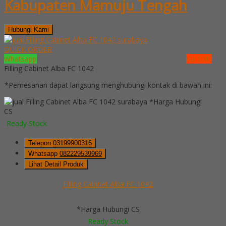
Kabupaten Mamuju Tengah
Hubungi Kami
QUICK ORDER
Whatsapp
via SMS
Filling Cabinet Alba FC 1042
*Pemesanan dapat langsung menghubungi kontak di bawah ini:
*Harga Hubungi
CS
Ready Stock
Telepon
03199900316
Whatsapp
082229539969
Lihat Detail Produk
Filling Cabinet Alba FC 1042
*Harga Hubungi CS
Ready Stock