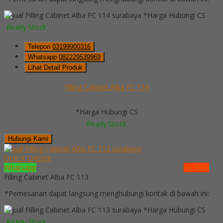
*Harga Hubungi CS
Ready Stock
Telepon
03199900316
Whatsapp
082229539969
Lihat Detail Produk
Filling Cabinet Alba FC 114
*Harga Hubungi CS
Ready Stock
Hubungi Kami
QUICK ORDER
Whatsapp
via SMS
Filling Cabinet Alba FC 113
*Pemesanan dapat langsung menghubungi kontak di bawah ini:
*Harga Hubungi CS
Ready Stock