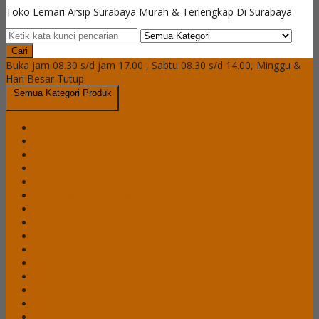
Toko Lemari Arsip Surabaya Murah & Terlengkap Di Surabaya
Cari
Buka jam 08.30 s/d jam 17.00 , Sabtu 08.30 s/d 14.00, Minggu &
Hari Besar Tutup
Semua Kategori Produk
Brankas Daichiban
Brankas Ichiban
Cash Box Daichiban
Cash Box Ichiban
Filling Cabinet Alba
Filling Cabinet Brother
Filling Cabinet Emporium
Filling Cabinet Lion
Filling Cabinet Modera
Filling Cabinet Tiger
Filling Cabinet VIP
Lemari Arsip Alba
Lemari Arsip Brother
Lemari Arsip Emporium
Lemari Arsip Importa