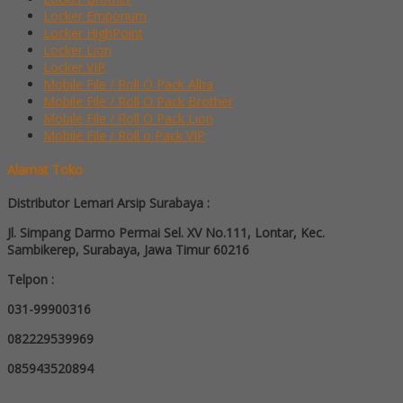
Locker Emporium
Locker HighPoint
Locker Lion
Locker VIP
Mobile File / Roll O Pack Alba
Mobile File / Roll O Pack Brother
Mobile File / Roll O Pack Lion
Mobile File / Roll o Pack VIP
Alamat Toko
Distributor Lemari Arsip Surabaya :
Jl. Simpang Darmo Permai Sel. XV No.111, Lontar, Kec.
Sambikerep, Surabaya, Jawa Timur 60216
Telpon :
031-99900316
082229539969
085943520894