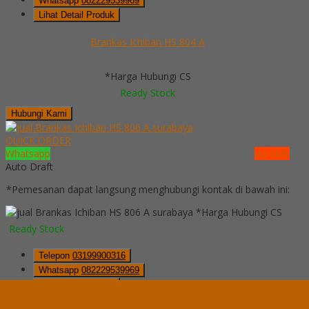
Whatsapp
082229539969
Lihat Detail Produk
Brankas Ichiban HS 804 A
*Harga Hubungi CS
Ready Stock
Hubungi Kami
QUICK ORDER
Whatsapp
via SMS
Auto Draft
*Pemesanan dapat langsung menghubungi kontak di bawah ini:
*Harga Hubungi CS
Ready Stock
Telepon
03199900316
Whatsapp
082229539969
Lihat Detail Produk