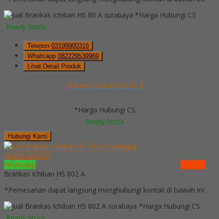
*Harga Hubungi CS
Ready Stock
Telepon
03199900316
Whatsapp
082229539969
Lihat Detail Produk
Brankas Ichiban HS 80 A
*Harga Hubungi CS
Ready Stock
Hubungi Kami
QUICK ORDER
Whatsapp
via SMS
Brankas Ichiban HS 802 A
*Pemesanan dapat langsung menghubungi kontak di bawah ini:
*Harga Hubungi CS
Ready Stock