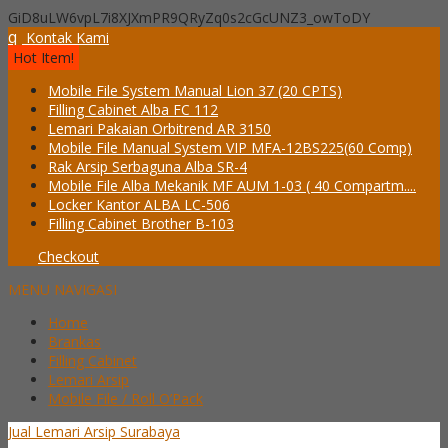
GiD8uLW6vpL7i8XJXmPR9QRyZq0s2cGcUNZ3_owToDY
q
Kontak Kami
Hot Item!
Mobile File System Manual Lion 37 (20 CPTS)
Filling Cabinet Alba FC 112
Lemari Pakaian Orbitrend AR 3150
Mobile File Manual System VIP MFA-12BS225(60 Comp)
Rak Arsip Serbaguna Alba SR-4
Mobile File Alba Mekanik MF AUM 1-03 ( 40 Compartm....
Locker Kantor ALBA LC-506
Filling Cabinet Brother B-103
Checkout
MENU NAVIGASI
Home
Brankas
Filling Cabinet
Lemari Arsip
Mobile File / Roll O’Pack
Jual Lemari Arsip Surabaya