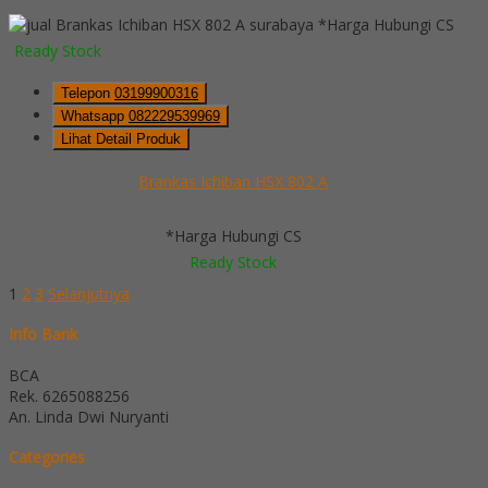
*Harga Hubungi CS
Ready Stock
Telepon
03199900316
Whatsapp
082229539969
Lihat Detail Produk
Brankas Ichiban HSX 802 A
*Harga Hubungi CS
Ready Stock
1
2
3
Selanjutnya
Info Bank
BCA
Rek.
6265088256
An. Linda Dwi Nuryanti
Categories