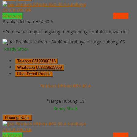
QUICK ORDER
Whatsapp
via SMS
Brankas Ichiban HSX 40 A
*Pemesanan dapat langsung menghubungi kontak di bawah ini:
*Harga Hubungi CS
Ready Stock
Telepon
03199900316
Whatsapp
082229539969
Lihat Detail Produk
Brankas Ichiban HSX 40 A
*Harga Hubungi CS
Ready Stock
Hubungi Kami
QUICK ORDER
Whatsapp
via SMS