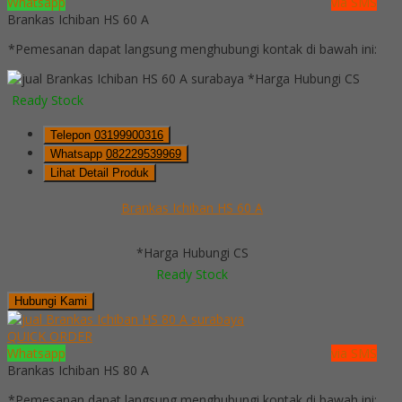
Whatsapp
via SMS
Brankas Ichiban HS 60 A
*Pemesanan dapat langsung menghubungi kontak di bawah ini:
*Harga Hubungi CS
Ready Stock
Telepon
03199900316
Whatsapp
082229539969
Lihat Detail Produk
Brankas Ichiban HS 60 A
*Harga Hubungi CS
Ready Stock
Hubungi Kami
QUICK ORDER
Whatsapp
via SMS
Brankas Ichiban HS 80 A
*Pemesanan dapat langsung menghubungi kontak di bawah ini: