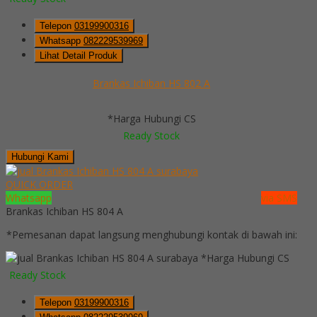
Telepon
03199900316
Whatsapp
082229539969
Lihat Detail Produk
Brankas Ichiban HS 802 A
*Harga Hubungi CS
Ready Stock
Hubungi Kami
QUICK ORDER
Whatsapp
via SMS
Brankas Ichiban HS 804 A
*Pemesanan dapat langsung menghubungi kontak di bawah ini:
*Harga Hubungi CS
Ready Stock
Telepon
03199900316