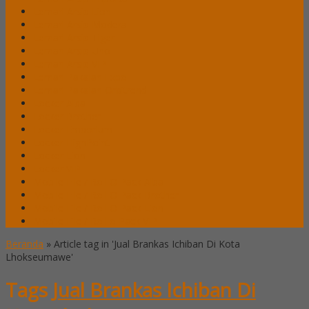
Lemari Arsip Lion
Lemari Arsip Modera
Lemari Arsip Tiger
Lemari Arsip Uno
Lemari Arsip VIP
Lemari Pakaian Expo
Lemari Pakaian Orbitrend
Locker Alba
Locker Brother
Locker Emporium
Locker HighPoint
Locker Lion
Locker VIP
Mobile File / Roll O Pack Alba
Mobile File / Roll O Pack Brother
Mobile File / Roll O Pack Lion
Mobile File / Roll o Pack VIP
Beranda
»
Article tag in 'Jual Brankas Ichiban Di Kota
Lhokseumawe'
Tags
Jual Brankas Ichiban Di