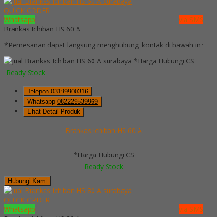
QUICK ORDER
Whatsapp
via SMS
Brankas Ichiban HS 60 A
*Pemesanan dapat langsung menghubungi kontak di bawah ini:
*Harga Hubungi CS
Ready Stock
Telepon
03199900316
Whatsapp
082229539969
Lihat Detail Produk
Brankas Ichiban HS 60 A
*Harga Hubungi CS
Ready Stock
Hubungi Kami
QUICK ORDER
Whatsapp
via SMS