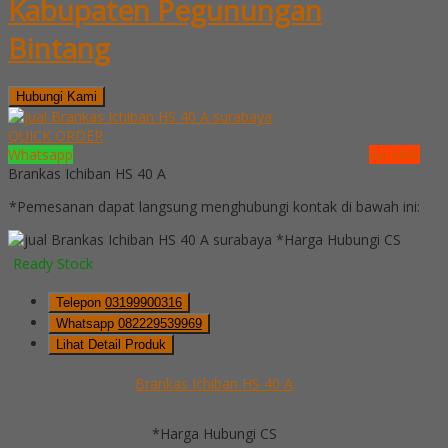
Kabupaten Pegunungan
Bintang
Hubungi Kami
QUICK ORDER
Whatsapp
via SMS
Brankas Ichiban HS 40 A
*Pemesanan dapat langsung menghubungi kontak di bawah ini:
*Harga Hubungi CS
Ready Stock
Telepon
03199900316
Whatsapp
082229539969
Lihat Detail Produk
Brankas Ichiban HS 40 A
*Harga Hubungi CS