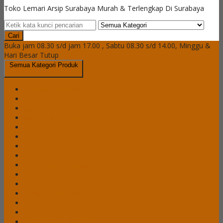
Toko Lemari Arsip Surabaya Murah & Terlengkap Di Surabaya
Cari
Buka jam 08.30 s/d jam 17.00 , Sabtu 08.30 s/d 14.00, Minggu &
Hari Besar Tutup
Semua Kategori Produk
Brankas Daichiban
Brankas Ichiban
Cash Box Daichiban
Cash Box Ichiban
Filling Cabinet Alba
Filling Cabinet Brother
Filling Cabinet Emporium
Filling Cabinet Lion
Filling Cabinet Modera
Filling Cabinet Tiger
Filling Cabinet VIP
Lemari Arsip Alba
Lemari Arsip Brother
Lemari Arsip Emporium
Lemari Arsip Importa