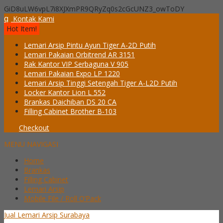
GiD8uLW6vpL7i8XJXmPR9QRyZq0s2cGcUNZ3_owToDY
q
Kontak Kami
Hot Item!
Lemari Arsip Pintu Ayun Tiger A-2D Putih
Lemari Pakaian Orbitrend AR 3151
Rak Kantor VIP Serbaguna V 905
Lemari Pakaian Expo LP 1220
Lemari Arsip Tinggi Setengah Tiger A-L2D Putih
Locker Kantor Lion L 552
Brankas Daichiban DS 20 CA
Filling Cabinet Brother B-103
Checkout
MENU NAVIGASI
Home
Brankas
Filling Cabinet
Lemari Arsip
Mobile File / Roll O’Pack
Jual Lemari Arsip Surabaya