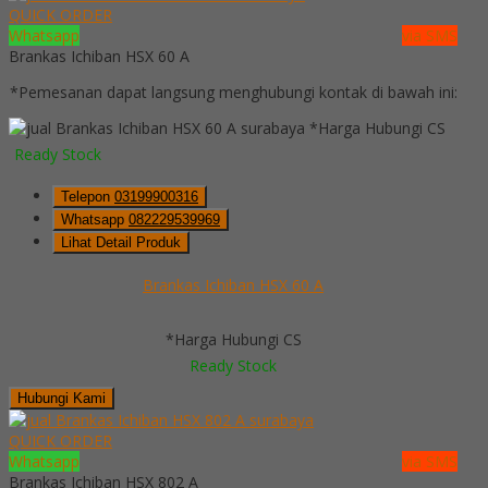
QUICK ORDER
Whatsapp
via SMS
Brankas Ichiban HSX 60 A
*Pemesanan dapat langsung menghubungi kontak di bawah ini:
*Harga Hubungi CS
Ready Stock
Telepon
03199900316
Whatsapp
082229539969
Lihat Detail Produk
Brankas Ichiban HSX 60 A
*Harga Hubungi CS
Ready Stock
Hubungi Kami
QUICK ORDER
Whatsapp
via SMS
Brankas Ichiban HSX 802 A