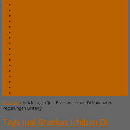
Lemari Arsip Lion
Lemari Arsip Modera
Lemari Arsip Tiger
Lemari Arsip Uno
Lemari Arsip VIP
Lemari Pakaian Expo
Lemari Pakaian Orbitrend
Locker Alba
Locker Brother
Locker Emporium
Locker HighPoint
Locker Lion
Locker VIP
Mobile File / Roll O Pack Alba
Mobile File / Roll O Pack Brother
Mobile File / Roll O Pack Lion
Mobile File / Roll o Pack VIP
Beranda
»
Article tag in 'Jual Brankas Ichiban Di Kabupaten
Pegunungan Bintang'
Tags
Jual Brankas Ichiban Di