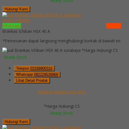
Ready Stock
Hubungi Kami
QUICK ORDER
Whatsapp
via SMS
Brankas Ichiban HSX 40 A
*Pemesanan dapat langsung menghubungi kontak di bawah ini:
*Harga Hubungi CS
Ready Stock
Telepon
03199900316
Whatsapp
082229539969
Lihat Detail Produk
Brankas Ichiban HSX 40 A
*Harga Hubungi CS
Ready Stock
Hubungi Kami