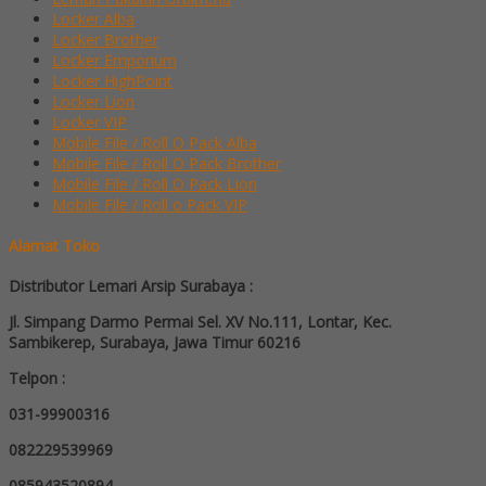
Locker Alba
Locker Brother
Locker Emporium
Locker HighPoint
Locker Lion
Locker VIP
Mobile File / Roll O Pack Alba
Mobile File / Roll O Pack Brother
Mobile File / Roll O Pack Lion
Mobile File / Roll o Pack VIP
Alamat Toko
Distributor Lemari Arsip Surabaya :
Jl. Simpang Darmo Permai Sel. XV No.111, Lontar, Kec.
Sambikerep, Surabaya, Jawa Timur 60216
Telpon :
031-99900316
082229539969
085943520894