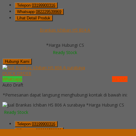
Telepon
03199900316
Whatsapp
082229539969
Lihat Detail Produk
Brankas Ichiban HS 804 A
*Harga Hubungi CS
Ready Stock
Hubungi Kami
QUICK ORDER
Whatsapp
via SMS
Auto Draft
*Pemesanan dapat langsung menghubungi kontak di bawah ini:
*Harga Hubungi CS
Ready Stock
Telepon
03199900316
Whatsapp
082229539969