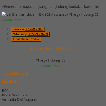
*Pemesanan dapat langsung menghubungi kontak di bawah ini:
*Harga Hubungi CS
Ready Stock
Telepon
03199900316
Whatsapp
082229539969
Lihat Detail Produk
Brankas Ichiban HSX 802 A
*Harga Hubungi CS
Ready Stock
1
2
3
Selanjutnya
Info Bank
BCA
Rek.
6265088256
An. Linda Dwi Nuryanti