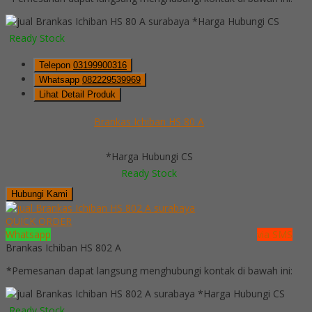
*Harga Hubungi CS
Ready Stock
Telepon
03199900316
Whatsapp
082229539969
Lihat Detail Produk
Brankas Ichiban HS 80 A
*Harga Hubungi CS
Ready Stock
Hubungi Kami
QUICK ORDER
Whatsapp
via SMS
Brankas Ichiban HS 802 A
*Pemesanan dapat langsung menghubungi kontak di bawah ini:
*Harga Hubungi CS
Ready Stock