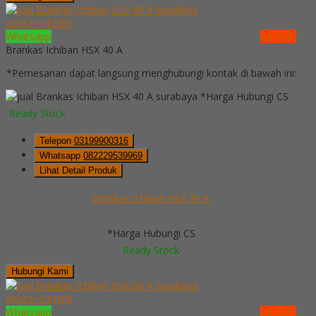
QUICK ORDER
Whatsapp
via SMS
Brankas Ichiban HSX 40 A
*Pemesanan dapat langsung menghubungi kontak di bawah ini:
*Harga Hubungi CS
Ready Stock
Telepon
03199900316
Whatsapp
082229539969
Lihat Detail Produk
Brankas Ichiban HSX 40 A
*Harga Hubungi CS
Ready Stock
Hubungi Kami
QUICK ORDER
Whatsapp
via SMS