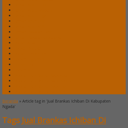
Lemari Arsip Lion
Lemari Arsip Modera
Lemari Arsip Tiger
Lemari Arsip Uno
Lemari Arsip VIP
Lemari Pakaian Expo
Lemari Pakaian Orbitrend
Locker Alba
Locker Brother
Locker Emporium
Locker HighPoint
Locker Lion
Locker VIP
Mobile File / Roll O Pack Alba
Mobile File / Roll O Pack Brother
Mobile File / Roll O Pack Lion
Mobile File / Roll o Pack VIP
Beranda
»
Article tag in 'Jual Brankas Ichiban Di Kabupaten
Ngada'
Tags
Jual Brankas Ichiban Di