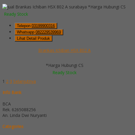
*Harga Hubungi CS
Ready Stock
Telepon
03199900316
Whatsapp
082229539969
Lihat Detail Produk
Brankas Ichiban HSX 802 A
*Harga Hubungi CS
Ready Stock
1
2
3
Selanjutnya
Info Bank
BCA
Rek.
6265088256
An. Linda Dwi Nuryanti
Categories