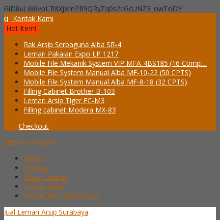
GiD8uLW6vpL7i8XJXmPR9QRyZq0s2cGcUNZ3_owToDY
q
Kontak Kami
Hot Item!
Rak Arsip Serbaguna Alba SR-4
Lemari Pakaian Expo LP 1217
Mobile File Mekanik System VIP MFA-4BS185 (16 Comp....
Mobile File System Manual Alba MF-10-22 (50 CPTS)
Mobile File System Manual Alba MF-8-18 (32 CPTS)
Filling Cabinet Brother B-103
Lemari Arsip Tiger FC-M3
Filling cabinet Modera MX-83
Checkout
MENU NAVIGASI
Home
Brankas
Filling Cabinet
Lemari Arsip
Mobile File / Roll O’Pack
Jual Lemari Arsip Surabaya