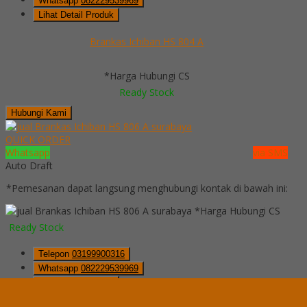
Whatsapp
082229539969
Lihat Detail Produk
Brankas Ichiban HS 804 A
*Harga Hubungi CS
Ready Stock
Hubungi Kami
QUICK ORDER
Whatsapp
via SMS
Auto Draft
*Pemesanan dapat langsung menghubungi kontak di bawah ini:
*Harga Hubungi CS
Ready Stock
Telepon
03199900316
Whatsapp
082229539969
Lihat Detail Produk