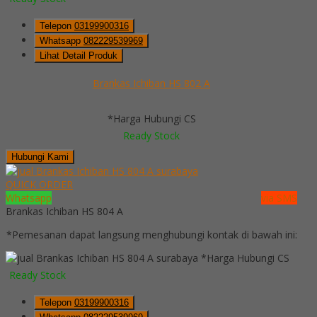
Telepon
03199900316
Whatsapp
082229539969
Lihat Detail Produk
Brankas Ichiban HS 802 A
*Harga Hubungi CS
Ready Stock
Hubungi Kami
QUICK ORDER
Whatsapp
via SMS
Brankas Ichiban HS 804 A
*Pemesanan dapat langsung menghubungi kontak di bawah ini:
*Harga Hubungi CS
Ready Stock
Telepon
03199900316