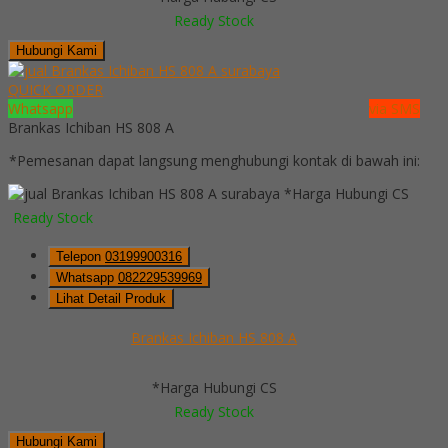
Ready Stock
Hubungi Kami
QUICK ORDER
Whatsapp
via SMS
Brankas Ichiban HS 808 A
*Pemesanan dapat langsung menghubungi kontak di bawah ini:
*Harga Hubungi CS
Ready Stock
Telepon
03199900316
Whatsapp
082229539969
Lihat Detail Produk
Brankas Ichiban HS 808 A
*Harga Hubungi CS
Ready Stock
Hubungi Kami