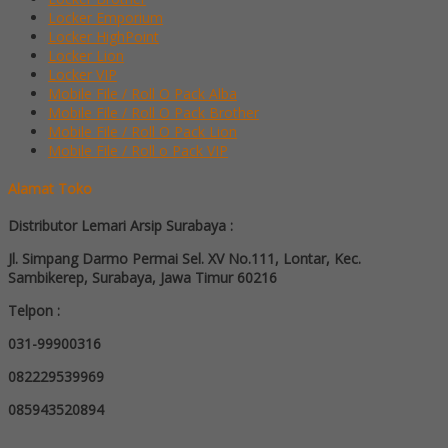
Locker Emporium
Locker HighPoint
Locker Lion
Locker VIP
Mobile File / Roll O Pack Alba
Mobile File / Roll O Pack Brother
Mobile File / Roll O Pack Lion
Mobile File / Roll o Pack VIP
Alamat Toko
Distributor Lemari Arsip Surabaya :
Jl. Simpang Darmo Permai Sel. XV No.111, Lontar, Kec.
Sambikerep, Surabaya, Jawa Timur 60216
Telpon :
031-99900316
082229539969
085943520894