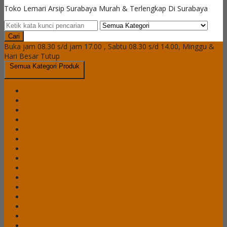
Toko Lemari Arsip Surabaya Murah & Terlengkap Di Surabaya
Cari
Buka jam 08.30 s/d jam 17.00 , Sabtu 08.30 s/d 14.00, Minggu &
Hari Besar Tutup
Semua Kategori Produk
Brankas Daichiban
Brankas Ichiban
Cash Box Daichiban
Cash Box Ichiban
Filling Cabinet Alba
Filling Cabinet Brother
Filling Cabinet Emporium
Filling Cabinet Lion
Filling Cabinet Modera
Filling Cabinet Tiger
Filling Cabinet VIP
Lemari Arsip Alba
Lemari Arsip Brother
Lemari Arsip Emporium
Lemari Arsip Importa