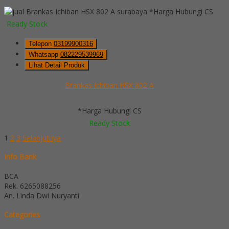
*Harga Hubungi CS
Ready Stock
Telepon
03199900316
Whatsapp
082229539969
Lihat Detail Produk
Brankas Ichiban HSX 802 A
*Harga Hubungi CS
Ready Stock
1
2
3
Selanjutnya
Info Bank
BCA
Rek.
6265088256
An. Linda Dwi Nuryanti
Categories