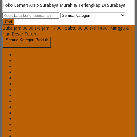
Toko Lemari Arsip Surabaya Murah & Terlengkap Di Surabaya
Cari
Buka jam 08.30 s/d jam 17.00 , Sabtu 08.30 s/d 14.00, Minggu &
Hari Besar Tutup
Semua Kategori Produk
Brankas Daichiban
Brankas Ichiban
Cash Box Daichiban
Cash Box Ichiban
Filling Cabinet Alba
Filling Cabinet Brother
Filling Cabinet Emporium
Filling Cabinet Lion
Filling Cabinet Modera
Filling Cabinet Tiger
Filling Cabinet VIP
Lemari Arsip Alba
Lemari Arsip Brother
Lemari Arsip Emporium
Lemari Arsip Importa