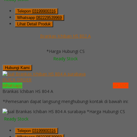
Telepon
03199900316
Whatsapp
082229539969
Lihat Detail Produk
Brankas Ichiban HS 802 A
*Harga Hubungi CS
Ready Stock
Hubungi Kami
QUICK ORDER
Whatsapp
via SMS
Brankas Ichiban HS 804 A
*Pemesanan dapat langsung menghubungi kontak di bawah ini:
*Harga Hubungi CS
Ready Stock
Telepon
03199900316