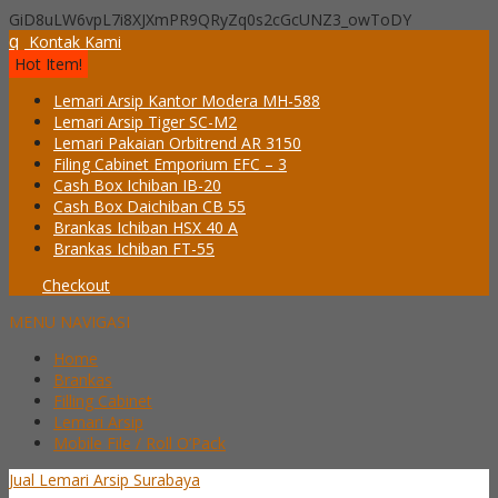
GiD8uLW6vpL7i8XJXmPR9QRyZq0s2cGcUNZ3_owToDY
q
Kontak Kami
Hot Item!
Lemari Arsip Kantor Modera MH-588
Lemari Arsip Tiger SC-M2
Lemari Pakaian Orbitrend AR 3150
Filing Cabinet Emporium EFC – 3
Cash Box Ichiban IB-20
Cash Box Daichiban CB 55
Brankas Ichiban HSX 40 A
Brankas Ichiban FT-55
Checkout
MENU NAVIGASI
Home
Brankas
Filling Cabinet
Lemari Arsip
Mobile File / Roll O’Pack
Jual Lemari Arsip Surabaya