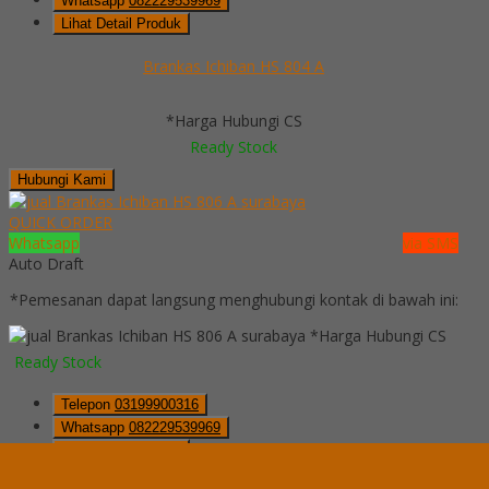
Whatsapp
082229539969
Lihat Detail Produk
Brankas Ichiban HS 804 A
*Harga Hubungi CS
Ready Stock
Hubungi Kami
QUICK ORDER
Whatsapp
via SMS
Auto Draft
*Pemesanan dapat langsung menghubungi kontak di bawah ini:
*Harga Hubungi CS
Ready Stock
Telepon
03199900316
Whatsapp
082229539969
Lihat Detail Produk