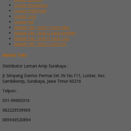
Locker Emporium
Locker HighPoint
Locker Lion
Locker VIP
Mobile File / Roll O Pack Alba
Mobile File / Roll O Pack Brother
Mobile File / Roll O Pack Lion
Mobile File / Roll o Pack VIP
Alamat Toko
Distributor Lemari Arsip Surabaya :
Jl. Simpang Darmo Permai Sel. XV No.111, Lontar, Kec.
Sambikerep, Surabaya, Jawa Timur 60216
Telpon :
031-99900316
082229539969
085943520894