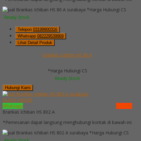
*Harga Hubungi CS
Ready Stock
Telepon
03199900316
Whatsapp
082229539969
Lihat Detail Produk
Brankas Ichiban HS 80 A
*Harga Hubungi CS
Ready Stock
Hubungi Kami
QUICK ORDER
Whatsapp
via SMS
Brankas Ichiban HS 802 A
*Pemesanan dapat langsung menghubungi kontak di bawah ini:
*Harga Hubungi CS
Ready Stock