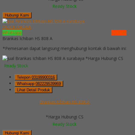
Ready Stock
Hubungi Kami
QUICK ORDER
Whatsapp
via SMS
Brankas Ichiban HS 808 A
*Pemesanan dapat langsung menghubungi kontak di bawah ini:
*Harga Hubungi CS
Ready Stock
Telepon
03199900316
Whatsapp
082229539969
Lihat Detail Produk
Brankas Ichiban HS 808 A
*Harga Hubungi CS
Ready Stock
Hubungi Kami