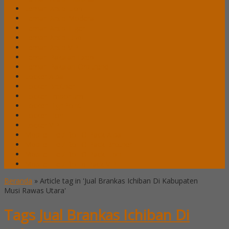
Lemari Arsip Lion
Lemari Arsip Modera
Lemari Arsip Tiger
Lemari Arsip Uno
Lemari Arsip VIP
Lemari Pakaian Expo
Lemari Pakaian Orbitrend
Locker Alba
Locker Brother
Locker Emporium
Locker HighPoint
Locker Lion
Locker VIP
Mobile File / Roll O Pack Alba
Mobile File / Roll O Pack Brother
Mobile File / Roll O Pack Lion
Mobile File / Roll o Pack VIP
Beranda
»
Article tag in 'Jual Brankas Ichiban Di Kabupaten
Musi Rawas Utara'
Tags
Jual Brankas Ichiban Di