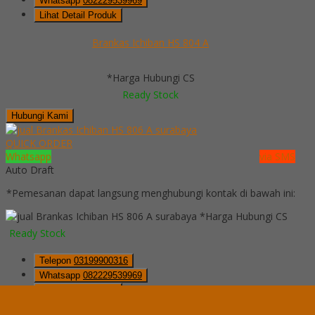
Whatsapp
082229539969
Lihat Detail Produk
Brankas Ichiban HS 804 A
*Harga Hubungi CS
Ready Stock
Hubungi Kami
QUICK ORDER
Whatsapp
via SMS
Auto Draft
*Pemesanan dapat langsung menghubungi kontak di bawah ini:
*Harga Hubungi CS
Ready Stock
Telepon
03199900316
Whatsapp
082229539969
Lihat Detail Produk