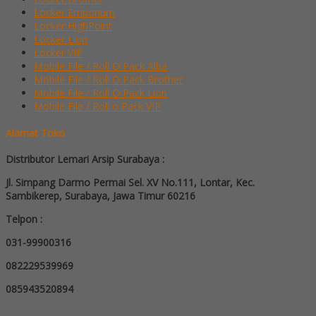
Locker Emporium
Locker HighPoint
Locker Lion
Locker VIP
Mobile File / Roll O Pack Alba
Mobile File / Roll O Pack Brother
Mobile File / Roll O Pack Lion
Mobile File / Roll o Pack VIP
Alamat Toko
Distributor Lemari Arsip Surabaya :
Jl. Simpang Darmo Permai Sel. XV No.111, Lontar, Kec.
Sambikerep, Surabaya, Jawa Timur 60216
Telpon :
031-99900316
082229539969
085943520894