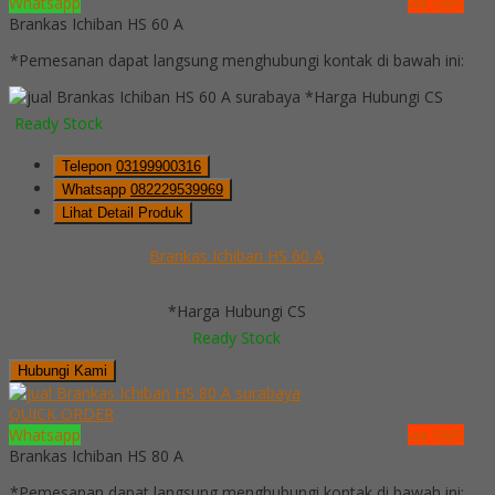
Whatsapp
via SMS
Brankas Ichiban HS 60 A
*Pemesanan dapat langsung menghubungi kontak di bawah ini:
*Harga Hubungi CS
Ready Stock
Telepon
03199900316
Whatsapp
082229539969
Lihat Detail Produk
Brankas Ichiban HS 60 A
*Harga Hubungi CS
Ready Stock
Hubungi Kami
QUICK ORDER
Whatsapp
via SMS
Brankas Ichiban HS 80 A
*Pemesanan dapat langsung menghubungi kontak di bawah ini: