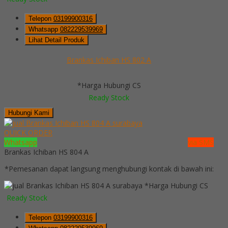
Telepon
03199900316
Whatsapp
082229539969
Lihat Detail Produk
Brankas Ichiban HS 802 A
*Harga Hubungi CS
Ready Stock
Hubungi Kami
QUICK ORDER
Whatsapp
via SMS
Brankas Ichiban HS 804 A
*Pemesanan dapat langsung menghubungi kontak di bawah ini:
*Harga Hubungi CS
Ready Stock
Telepon
03199900316