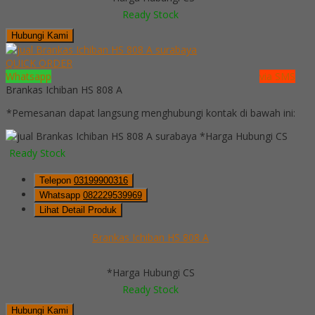
Ready Stock
Hubungi Kami
QUICK ORDER
Whatsapp
via SMS
Brankas Ichiban HS 808 A
*Pemesanan dapat langsung menghubungi kontak di bawah ini:
*Harga Hubungi CS
Ready Stock
Telepon
03199900316
Whatsapp
082229539969
Lihat Detail Produk
Brankas Ichiban HS 808 A
*Harga Hubungi CS
Ready Stock
Hubungi Kami