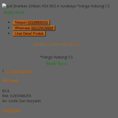
*Harga Hubungi CS
Ready Stock
Telepon
03199900316
Whatsapp
082229539969
Lihat Detail Produk
Brankas Ichiban HSX 802 A
*Harga Hubungi CS
Ready Stock
1
2
3
Selanjutnya
Info Bank
BCA
Rek.
6265088256
An. Linda Dwi Nuryanti
Categories