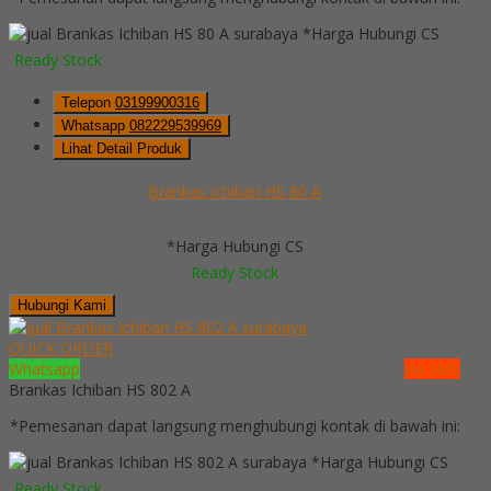
*Harga Hubungi CS
Ready Stock
Telepon
03199900316
Whatsapp
082229539969
Lihat Detail Produk
Brankas Ichiban HS 80 A
*Harga Hubungi CS
Ready Stock
Hubungi Kami
QUICK ORDER
Whatsapp
via SMS
Brankas Ichiban HS 802 A
*Pemesanan dapat langsung menghubungi kontak di bawah ini:
*Harga Hubungi CS
Ready Stock