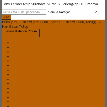
Toko Lemari Arsip Surabaya Murah & Terlengkap Di Surabaya
Cari
Buka jam 08.30 s/d jam 17.00 , Sabtu 08.30 s/d 14.00, Minggu &
Hari Besar Tutup
Semua Kategori Produk
Brankas Daichiban
Brankas Ichiban
Cash Box Daichiban
Cash Box Ichiban
Filling Cabinet Alba
Filling Cabinet Brother
Filling Cabinet Emporium
Filling Cabinet Lion
Filling Cabinet Modera
Filling Cabinet Tiger
Filling Cabinet VIP
Lemari Arsip Alba
Lemari Arsip Brother
Lemari Arsip Emporium
Lemari Arsip Importa