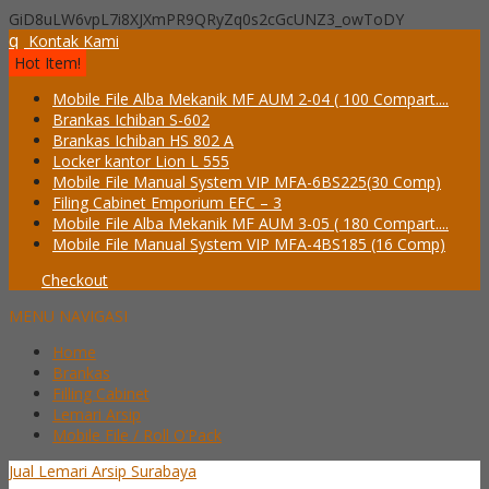
GiD8uLW6vpL7i8XJXmPR9QRyZq0s2cGcUNZ3_owToDY
q
Kontak Kami
Hot Item!
Mobile File Alba Mekanik MF AUM 2-04 ( 100 Compart....
Brankas Ichiban S-602
Brankas Ichiban HS 802 A
Locker kantor Lion L 555
Mobile File Manual System VIP MFA-6BS225(30 Comp)
Filing Cabinet Emporium EFC – 3
Mobile File Alba Mekanik MF AUM 3-05 ( 180 Compart....
Mobile File Manual System VIP MFA-4BS185 (16 Comp)
Checkout
MENU NAVIGASI
Home
Brankas
Filling Cabinet
Lemari Arsip
Mobile File / Roll O’Pack
Jual Lemari Arsip Surabaya