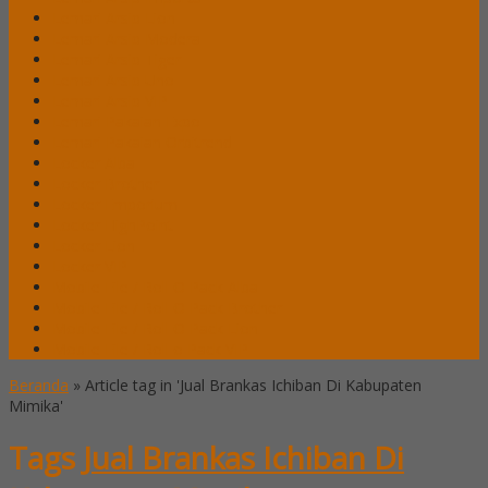
Lemari Arsip Lion
Lemari Arsip Modera
Lemari Arsip Tiger
Lemari Arsip Uno
Lemari Arsip VIP
Lemari Pakaian Expo
Lemari Pakaian Orbitrend
Locker Alba
Locker Brother
Locker Emporium
Locker HighPoint
Locker Lion
Locker VIP
Mobile File / Roll O Pack Alba
Mobile File / Roll O Pack Brother
Mobile File / Roll O Pack Lion
Mobile File / Roll o Pack VIP
Beranda
»
Article tag in 'Jual Brankas Ichiban Di Kabupaten
Mimika'
Tags
Jual Brankas Ichiban Di