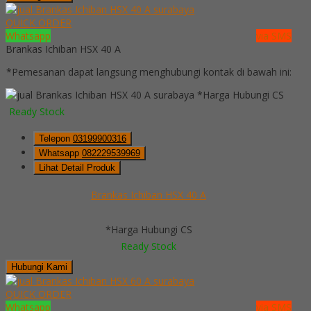
QUICK ORDER
Whatsapp
via SMS
Brankas Ichiban HSX 40 A
*Pemesanan dapat langsung menghubungi kontak di bawah ini:
*Harga Hubungi CS
Ready Stock
Telepon
03199900316
Whatsapp
082229539969
Lihat Detail Produk
Brankas Ichiban HSX 40 A
*Harga Hubungi CS
Ready Stock
Hubungi Kami
QUICK ORDER
Whatsapp
via SMS