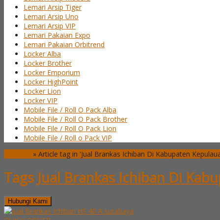
Lemari Arsip Tiger
Lemari Arsip Uno
Lemari Arsip VIP
Lemari Pakaian Expo
Lemari Pakaian Orbitrend
Locker Alba
Locker Brother
Locker Emporium
Locker HighPoint
Locker Lion
Locker VIP
Mobile File / Roll O Pack Alba
Mobile File / Roll O Pack Brother
Mobile File / Roll O Pack Lion
Mobile File / Roll o Pack VIP
Beranda
»
Article tag in 'Jual Brankas Ichiban Di Kabupaten Kepulau
Tags
Jual Brankas Ichiban Di Ka
Hubungi Kami