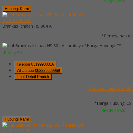
Hubungi Kami
QUICK ORDER
Brankas Ichiban HS 804 A
*Pemesanan dap
*Harga Hubungi CS
Ready Stock
Telepon
03199900316
Whatsapp
082229539969
Lihat Detail Produk
Brankas Ichiban HS 80
*Harga Hubungi CS
Ready Stock
Hubungi Kami
QUICK ORDER