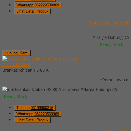
Whatsapp
082229539969
Lihat Detail Produk
Brankas Ichiban HS 60
*Harga Hubungi CS
Ready Stock
Hubungi Kami
QUICK ORDER
Brankas Ichiban HS 80 A
*Pemesanan dap
*Harga Hubungi CS
Ready Stock
Telepon
03199900316
Whatsapp
082229539969
Lihat Detail Produk