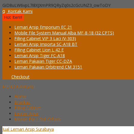
GiD8uLW6vpL7i8XJXmPR9QRyZq0s2cGcUNZ3_owToDY
q
Kontak Kami
Hot Item!
Lemari Arsip Emporium EC 21
Mobile File System Manual Alba MF-8-18 (32 CPTS)
Filling Cabinet VIP 3 Laci (V-303)
Lemari Arsip Importa SC-A18 BT
Filling Cabinet Lion L 42 E
Lemari Arsip Tiger FC-A18
Lemari Pakaian Tiger CC-DZA
Lemari Pakaian Orbitrend CM 3151
Checkout
MENU NAVIGASI
Home
Brankas
Filling Cabinet
Lemari Arsip
Mobile File / Roll O’Pack
Jual Lemari Arsip Surabaya