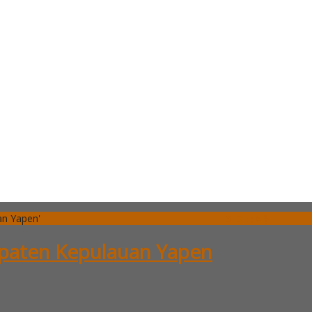
an Yapen'
SIDEBAR
bupaten Kepulauan Yapen