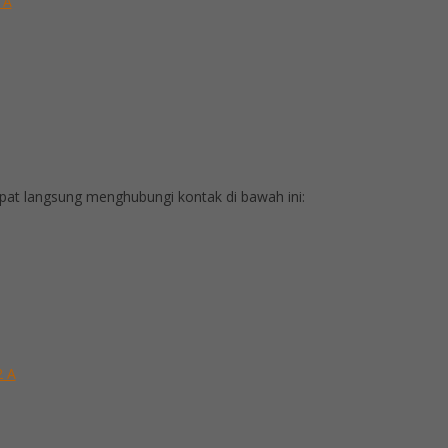
 A
at langsung menghubungi kontak di bawah ini:
2 A