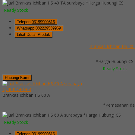
*Harga Hubungi CS
Ready Stock
Telepon
03199900316
Whatsapp
082229539969
Lihat Detail Produk
Brankas Ichiban HS 40
*Harga Hubungi CS
Ready Stock
Hubungi Kami
QUICK ORDER
Brankas Ichiban HS 60 A
*Pemesanan dap
*Harga Hubungi CS
Ready Stock
Telepon
03199900316