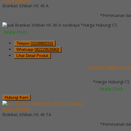
QUICK ORDER
Brankas Ichiban HS 40 A
*Pemesanan dap
*Harga Hubungi CS
Ready Stock
Telepon
03199900316
Whatsapp
082229539969
Lihat Detail Produk
Brankas Ichiban HS 40
*Harga Hubungi CS
Ready Stock
Hubungi Kami
QUICK ORDER
Brankas Ichiban HS 40 TA
*Pemesanan dap