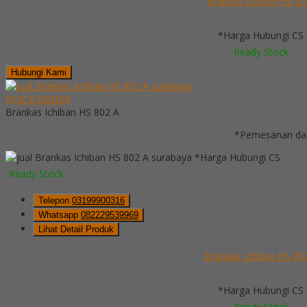
Brankas Ichiban HS 80
*Harga Hubungi CS
Ready Stock
Hubungi Kami
QUICK ORDER
Brankas Ichiban HS 802 A
*Pemesanan dap
*Harga Hubungi CS
Ready Stock
Telepon
03199900316
Whatsapp
082229539969
Lihat Detail Produk
Brankas Ichiban HS 80
*Harga Hubungi CS
Ready Stock